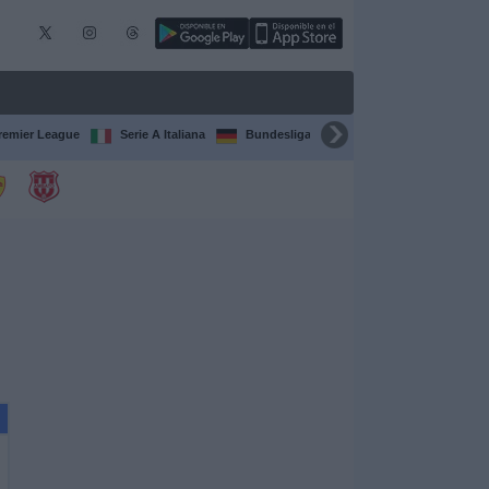
remier League
Serie A Italiana
Bundesliga
Champions League