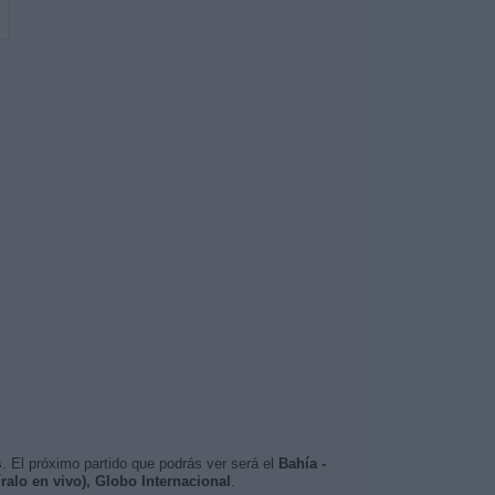
. El próximo partido que podrás ver será el
Bahía -
ralo en vivo), Globo Internacional
.