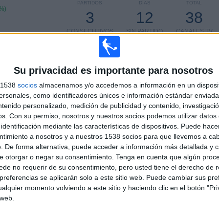
PARTIDOS
DÍAS
TOTAL
9%)
3
12
38
CONSECUTIVOS
SIN PARTIDO
CANALES TV
DE PAGO
GRATUÍTO
Su privacidad es importante para nosotros
s 1538
socios
almacenamos y/o accedemos a información en un disposit
sonales, como identificadores únicos e información estándar enviada 
TOTAL
MÁXIMO
TOTAL
ntenido personalizado, medición de publicidad y contenido, investigaci
10
22
73
os.
Con su permiso, nosotros y nuestros socios podemos utilizar datos 
COMPETICIONES
VS CR
RIVALES
identificación mediante las características de dispositivos. Puede hacer
Flamengo
ntimiento a nosotros y a nuestros 1538 socios para que llevemos a ca
. De forma alternativa, puede acceder a información más detallada y 
RANKING POR COMPETICIONES
e otorgar o negar su consentimiento.
Tenga en cuenta que algún proc
de no requerir de su consentimiento, pero usted tiene el derecho de r
Serie A Brasil
123 (41,41%)
referencias se aplicarán solo a este sitio web. Puede cambiar sus pref
Serie B Brasil
74 (24,92%)
alquier momento volviendo a este sitio y haciendo clic en el botón "Pri
Carioca Série A
42 (14,14%)
 web.
Copa do Brasil
22 (7,41%)
Copa Sudamericana
18 (6,06%)