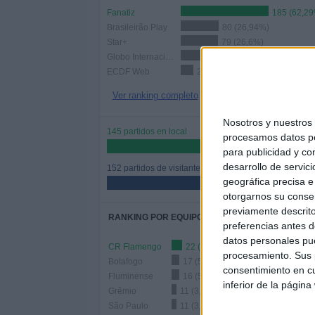
Fanatiz
185 (62,2
Brasileirão Play
80 (26,94%)
Star+
79 (26,6%)
Globo Internacional
70 (23,57%)
ECDF Web
27 (9,09%)
Ver ranking completo
Nosotros y nuestro
145 partidos en local
procesamos datos per
48,82%
para publicidad y co
desarrollo de servici
152 partidos de visitante
geográfica precisa e 
51,18%
otorgarnos su conse
previamente descrito
RANKING POR EQUIPOS
preferencias antes d
datos personales pue
CR Flamengo
22 (7,41%)
procesamiento. Sus p
Botafogo
17 (5,72%)
consentimiento en cu
Fluminense
16 (5,39%)
inferior de la página
Grêmio
11 (3,7%)
São Paulo
11 (3,7%)