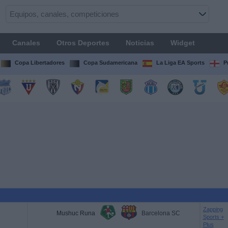
Canales
Otros Deportes
Noticias
Widget
Copa Libertadores
Copa Sudamericana
La Liga EA Sports
P
Zapping
Mushuc Runa
Barcelona SC
Sports +
Plus