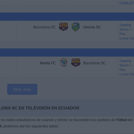
(canal 16)
Zapping
Barcelona SC
Orense SC
Sports +
Plus
(canal 16)
Zapping
Manta FC
Barcelona SC
Sports +
Plus
(canal 16)
Más días
LONA SC EN TELEVISIÓN EN ECUADOR
os datos estadísticos de cuándo y dónde se transmiten los partidos de
Fútbol
del
4
, podemos dar los siguientes datos: