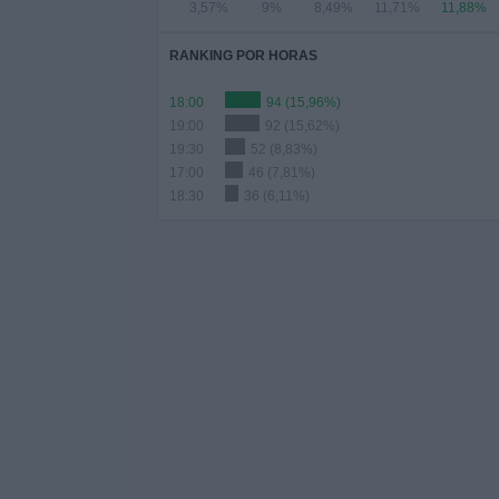
3,57%
9%
8,49%
11,71%
11,88%
RANKING POR HORAS
18:00
94 (15,96%)
19:00
92 (15,62%)
19:30
52 (8,83%)
17:00
46 (7,81%)
18:30
36 (6,11%)