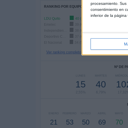
procesamiento. Sus p
RANKING POR EQUIPOS
consentimiento en cu
inferior de la página
LDU Quito
40 (6,79%)
Emelec
39 (6,62%)
Independiente del Valle
38 (6,45%)
Deportivo Cuenca
37 (6,28%)
El Nacional
34 (5,77%)
M
Ver ranking completo
Nº DE 
LUNES
MARTES
MIÉRCO
15
40
10
2,55%
6,79%
17,32
ENERO
FEBRERO
MARZO
ABRIL
MAYO
21
53
50
69
70