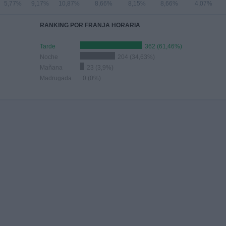
5,77%
9,17%
10,87%
8,66%
8,15%
8,66%
4,07%
RANKING POR FRANJA HORARIA
Tarde
362 (61,46%)
Noche
204 (34,63%)
Mañana
23 (3,9%)
Madrugada
0 (0%)