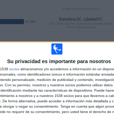
ÚLTIMO PARTIDO EN ABIERTO
Barcelona SC - Libertad FC
81,49%
18/7/2026 Liga Pro Serie A por Zapping Sports
+ Plus, Teleamazonas
PARTIDOS
DÍAS
TOTAL
5
22
45
CONSECUTIVOS
SIN PARTIDO
CANALES TV
Su privacidad es importante para nosotros
DE PAGO
GRATUÍTO
s 1538
socios
almacenamos y/o accedemos a información en un disposit
sonales, como identificadores únicos e información estándar enviada 
ntenido personalizado, medición de publicidad y contenido, investigaci
os.
Con su permiso, nosotros y nuestros socios podemos utilizar datos 
identificación mediante las características de dispositivos. Puede hacer
TOTAL
MÁXIMO
TOTAL
ntimiento a nosotros y a nuestros 1538 socios para que llevemos a ca
16
40
82
. De forma alternativa, puede acceder a información más detallada y 
e otorgar o negar su consentimiento.
Tenga en cuenta que algún proc
COMPETICIONES
VS LDU Quito
RIVALES
de no requerir de su consentimiento, pero usted tiene el derecho de r