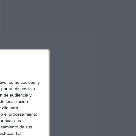
ivo, como cookies, y
por un dispositivo
ón de audiencia y
de localización
 clic para
bo el procesamiento
cambiar sus
esamiento de sus
echazar tal