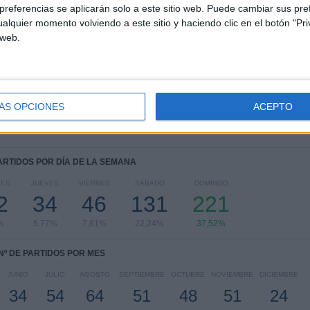
referencias se aplicarán solo a este sitio web. Puede cambiar sus pref
RANKING POR COMPETICIONES
alquier momento volviendo a este sitio y haciendo clic en el botón "Pri
 web.
Liga Pro Serie A
427 (72,5%)
Copa Libertadores
82 (13,92%)
Copa Sudamericana
18 (3,06%)
Amistoso
18 (3,06%)
Copa Ecuador
15 (2,55%)
ÁS OPCIONES
ACEPTO
Ver ranking completo
PARTIDOS POR DÍA DE LA SEMANA
LES
JUEVES
VIERNES
SÁBADO
DOMINGO
2
34
46
131
221
%
5,77%
7,81%
22,24%
37,52%
Nº DE PARTIDOS POR MES
JUNIO
JULIO
AGOSTO
SEPTIEMBRE
OCTUBRE
NOVIEMBRE
DICIEMBRE
34
54
64
51
48
51
24