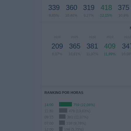
339
360
319
418
375
9,85%
10,46%
9,27%
12,15%
10,9%
2026
2025
2024
2023
2022
209
365
381
409
34
6,07%
10,61%
11,07%
11,89%
10,0
RANKING POR HORAS
14:00
759 (22,06%)
11:30
476 (13,83%)
09:15
381 (11,07%)
07:00
336 (9,76%)
12:00
198 (5,75%)