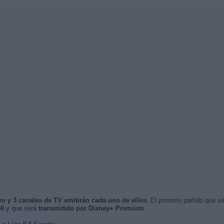
vo y 3 canales de TV emitirán cada uno de ellos.
El próximo partido que se
30
y que será
transmitido por Disney+ Premium
.