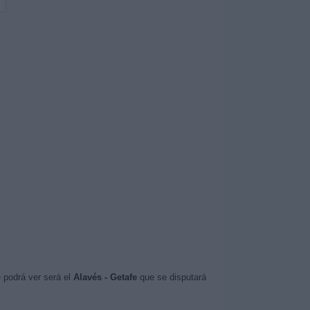
 podrá ver será el
Alavés - Getafe
que se disputará