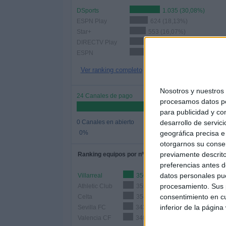
DSports
1.035 (30,08%)
ESPN Play
624 (18,13%)
Star+
553 (16,07%)
DIRECTV Play
523 (15,2%)
ESPN
520 (15,11%)
Ver ranking completo
Nosotros y nuestro
24 Canales de pago
procesamos datos per
para publicidad y co
0 Canales en abierto
desarrollo de servici
0%
geográfica precisa e 
otorgarnos su conse
previamente descrito
Ranking equipos por nº de partidos
preferencias antes d
datos personales pue
Villarreal
356 (10,35%)
procesamiento. Sus p
Athletic Club
355 (10,32%)
consentimiento en cu
Celta
354 (10,29%)
inferior de la página
Sevilla FC
343 (9,97%)
Valencia CF
340 (9,88%)