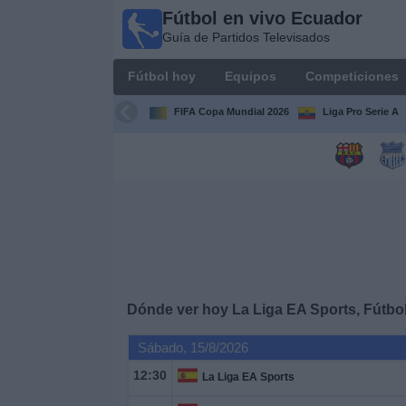
Fútbol en vivo Ecuador
Fútbol
Guía de Partidos Televisados
en vivo
Ecuador
Fútbol hoy
Equipos
Competiciones
Guía de
Partidos
FIFA Copa Mundial 2026
Liga Pro Serie A
Televisados
Fútbol
hoy
Equipos
Competiciones
Dónde ver hoy La Liga EA Sports, Fútbol
Canales
Sábado, 15/8/2026
12:30
La Liga EA Sports
Otros
Deportes