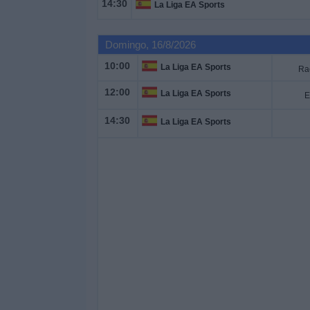
14:30
La Liga EA Sports
Noticias
Domingo, 16/8/2026
10:00
La Liga EA Sports
Widget
12:00
La Liga EA Sports
E
14:30
La Liga EA Sports