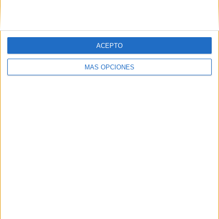
MEDIA
DÍAS
TOTAL
1,9
72
19
CANALES POR
SIN PARTIDO
CANALES TV
PARTIDO
GRATUÍTO
ACEPTO
16 Canales de pago
MÁS OPCIONES
84,21%
3 Canales en abierto
15,79%
TOTAL
TOTAL
152
19
Total equipos
CANALES
Ranking equipos por nº de partidos
River Plate
122 (6,82%)
Palmeiras
111 (6,2%)
CR Flamengo
98 (5,48%)
Boca Juniors
95 (5,31%)
Nacional
91 (5,09%)