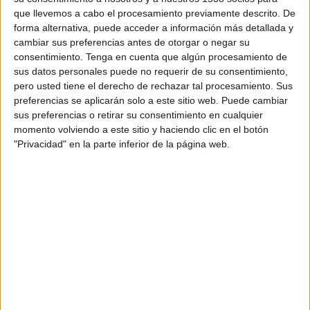
Cerro Porteño
que llevemos a cabo el procesamiento previamente descrito. De
forma alternativa, puede acceder a información más detallada y
Disney+ Premium
ESPN
cambiar sus preferencias antes de otorgar o negar su
17:00
Copa Libertadores
consentimiento.
Tenga en cuenta que algún procesamiento de
1/8 de final
sus datos personales puede no requerir de su consentimiento,
pero usted tiene el derecho de rechazar tal procesamiento. Sus
Platense
preferencias se aplicarán solo a este sitio web. Puede cambiar
Coquimbo Unido
sus preferencias o retirar su consentimiento en cualquier
momento volviendo a este sitio y haciendo clic en el botón
"Privacidad" en la parte inferior de la página web.
Disney+ Premium
ESPN 5
19:30
Copa Libertadores
1/8 de final
Cruzeiro
CR Flamengo
Disney+ Premium
ESPN 2