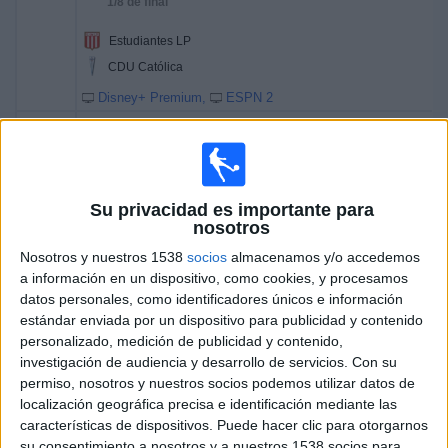
1/8 de final
Estudiantes LP
CDU Católica
Disney+ Premium
ESPN 2
19:30
Copa Libertadores
1/8 de final
Deportes Tolima
Su privacidad es importante para
Independiente del Valle
nosotros
Nosotros y nuestros 1538
socios
almacenamos y/o accedemos
a información en un dispositivo, como cookies, y procesamos
Disney+ Premium
ESPN 7
ESPN
datos personales, como identificadores únicos e información
estándar enviada por un dispositivo para publicidad y contenido
personalizado, medición de publicidad y contenido,
Miércoles, 12/8/2026
investigación de audiencia y desarrollo de servicios.
Con su
17:00
Copa Libertadores
permiso, nosotros y nuestros socios podemos utilizar datos de
1/8 de final
localización geográfica precisa e identificación mediante las
características de dispositivos. Puede hacer clic para otorgarnos
Palmeiras
su consentimiento a nosotros y a nuestros 1538 socios para