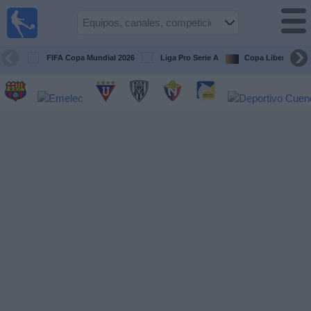
Fútbol
en vivo
Ecuador
FIFA Copa Mundial 2026
Liga Pro Serie A
Copa Libertadore
Guía de
Partidos
Televisados
Fútbol
hoy
Equipos
Competiciones
Canales
Otros
Deportes