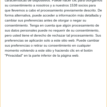
características de dispositivos. Puede hacer clic para otorgarnos
TELEVISIÓN EN ECUADOR
su consentimiento a nosotros y a nuestros 1538 socios para
que llevemos a cabo el procesamiento previamente descrito. De
A fecha de hoy
6/8/2026
y desde que esta web recoge los datos
forma alternativa, puede acceder a información más detallada y
estadísticos de cuándo y dónde se transmiten los partidos de
Fútbol
del
cambiar sus preferencias antes de otorgar o negar su
equipo
Medellín
en
Ecuador
, que fue el
18/8/2014
, podemos dar los
consentimiento.
Tenga en cuenta que algún procesamiento de
siguientes datos:
sus datos personales puede no requerir de su consentimiento,
pero usted tiene el derecho de rechazar tal procesamiento. Sus
269
preferencias se aplicarán solo a este sitio web. Puede cambiar
sus preferencias o retirar su consentimiento en cualquier
PARTIDOS TELEVISADOS
momento volviendo a este sitio y haciendo clic en el botón
"Privacidad" en la parte inferior de la página web.
20 partidos en abierto
7,43%
249 partidos de pago
92,57%
ÚLTIMO PARTIDO EN ABIERTO
Medellín - Cúcuta
2/6/2026 Copa Colombia por Win Sports TV YouTube
RANKING POR CANALES