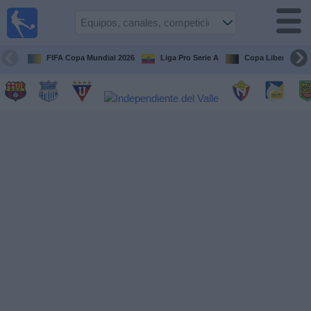
Fútbol
en vivo
Ecuador
FIFA Copa Mundial 2026
Liga Pro Serie A
Copa Libertadore
Guía de
Partidos
Televisados
Fútbol
hoy
Equipos
Competiciones
Canales
Otros
Deportes