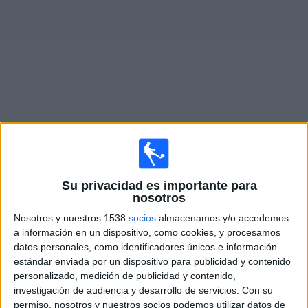
Noticias
Widget
Partidos de
Telefé YouTube
en vivo
Jueves, 13/8/2026
Su privacidad es importante para
19:30
Copa Libertadores
nosotros
1/8 de final
Nosotros y nuestros 1538
socios
almacenamos y/o accedemos
a información en un dispositivo, como cookies, y procesamos
Rosario Central
datos personales, como identificadores únicos e información
Corinthians
estándar enviada por un dispositivo para publicidad y contenido
Disney+ Premium
Telefé YouTube
Pluto TV
personalizado, medición de publicidad y contenido,
ESPN
investigación de audiencia y desarrollo de servicios.
Con su
permiso, nosotros y nuestros socios podemos utilizar datos de