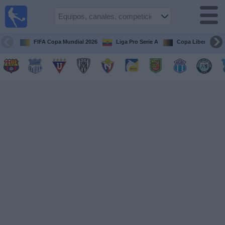
Fútbol
en vivo
Ecuador
FIFA Copa Mundial 2026
Liga Pro Serie A
Copa Libertadore
Guía de
Partidos
Televisados
Fútbol
hoy
Equipos
Competiciones
Canales
Otros
Deportes