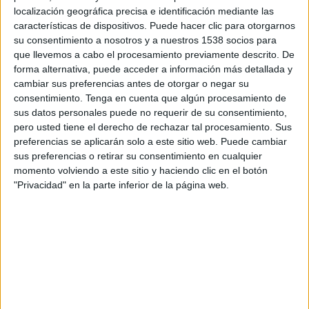
localización geográfica precisa e identificación mediante las
Jueves, 20/8/2026
características de dispositivos. Puede hacer clic para otorgarnos
19:30
Copa Libertadores
su consentimiento a nosotros y a nuestros 1538 socios para
que llevemos a cabo el procesamiento previamente descrito. De
Corinthians
forma alternativa, puede acceder a información más detallada y
cambiar sus preferencias antes de otorgar o negar su
Rosario Central
consentimiento.
Tenga en cuenta que algún procesamiento de
Disney+ Premium
Telefé YouTube
Pluto TV
sus datos personales puede no requerir de su consentimiento,
pero usted tiene el derecho de rechazar tal procesamiento. Sus
preferencias se aplicarán solo a este sitio web. Puede cambiar
DATOS ESTADÍSTICOS DE FÚTBOL DEL CANAL TELEFÉ
sus preferencias o retirar su consentimiento en cualquier
YOUTUBE EN ECUADOR
momento volviendo a este sitio y haciendo clic en el botón
"Privacidad" en la parte inferior de la página web.
A fecha de hoy
8/8/2026
y desde que esta web recoge los datos
estadísticos de cuándo y dónde se televisan los partidos del canal
Telefé
YouTube
en
Ecuador
, que fue el
18/9/2024
, podemos dar los siguientes
datos:
40
PARTIDOS TELEVISADOS