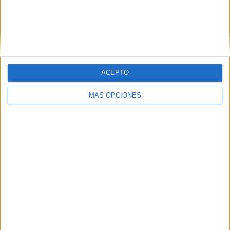
Copa Libertadores
33 (82,5%)
Copa Libertadores Femenina
6 (15%)
Amistoso
1 (2,5%)
Ver ranking completo
RANKING POR DEPORTES
ACEPTO
Fútbol
40 (100%)
MÁS OPCIONES
Ver ranking completo
Nº DE PARTIDOS POR DÍA DE LA SEMANA
LUNES
MARTES
MIÉRCOLES
JUEVES
VIERNES
-
17
14
4
-
- %
42,5%
35%
10%
- %
SÁBADO
DOMINGO
4
1