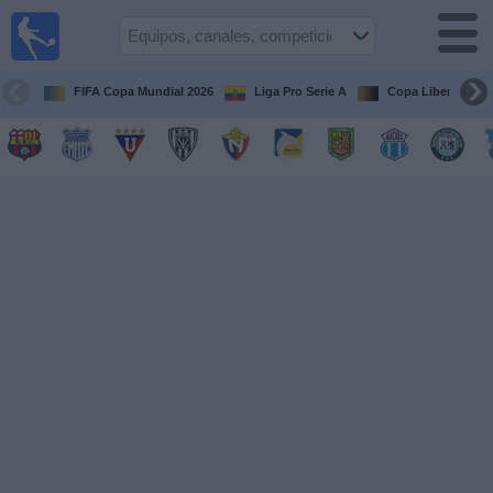
Fútbol
en vivo
Ecuador
FIFA Copa Mundial 2026
Liga Pro Serie A
Copa Libertadore
Guía de
Partidos
Televisados
Fútbol
hoy
Equipos
Competiciones
Canales
Otros
Deportes