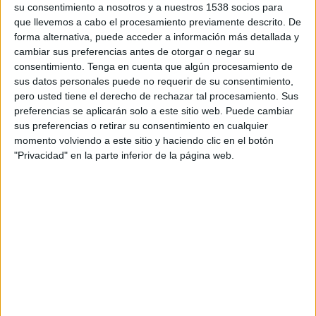
su consentimiento a nosotros y a nuestros 1538 socios para
EN TELEVISIÓN EN ECUADOR
que llevemos a cabo el procesamiento previamente descrito. De
forma alternativa, puede acceder a información más detallada y
A fecha de hoy
9/8/2026
y desde que esta web recoge los datos
cambiar sus preferencias antes de otorgar o negar su
estadísticos de cuándo y dónde se transmiten los partidos de
Fútbol
del
consentimiento.
Tenga en cuenta que algún procesamiento de
equipo
Racing Santander
en
Ecuador
, que fue el
17/8/2019
, podemos
sus datos personales puede no requerir de su consentimiento,
dar los siguientes datos:
pero usted tiene el derecho de rechazar tal procesamiento. Sus
176
preferencias se aplicarán solo a este sitio web. Puede cambiar
sus preferencias o retirar su consentimiento en cualquier
momento volviendo a este sitio y haciendo clic en el botón
PARTIDOS TELEVISADOS
"Privacidad" en la parte inferior de la página web.
2 partidos en abierto
1,14%
174 partidos de pago
98,86%
ÚLTIMO PARTIDO EN ABIERTO
Racing Santander - FC Barcelona
15/1/2026 Copa del Rey por ECDF Web, ECDF App, El Canal del Fútbol,
ECDF Partidos YouTube
RANKING POR CANALES