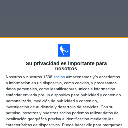
Noticias
Widget
Fixture de
Racing Santander
en vivo
Su privacidad es importante para
nosotros
Domingo, 16/8/2026
Nosotros y nuestros 1538
socios
almacenamos y/o accedemos
10:00
La Liga EA Sports
a información en un dispositivo, como cookies, y procesamos
datos personales, como identificadores únicos e información
Racing Santander
estándar enviada por un dispositivo para publicidad y contenido
Villarreal
personalizado, medición de publicidad y contenido,
investigación de audiencia y desarrollo de servicios.
Con su
Disney+ Premium
permiso, nosotros y nuestros socios podemos utilizar datos de
localización geográfica precisa e identificación mediante las
características de dispositivos. Puede hacer clic para otorgarnos
DATOS ESTADÍSTICOS DEL EQUIPO RACING SANTANDER