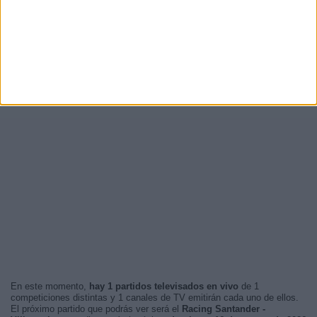
En este momento,
hay 1 partidos televisados en vivo
de 1
competiciones distintas y 1 canales de TV emitirán cada uno de ellos.
El próximo partido que podrás ver será el
Racing Santander -