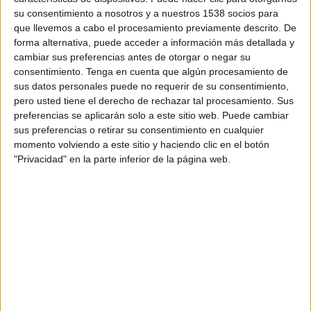
TELEVISIÓN EN ECUADOR
su consentimiento a nosotros y a nuestros 1538 socios para
que llevemos a cabo el procesamiento previamente descrito. De
A fecha de hoy
8/8/2026
y desde que esta web recoge los datos
forma alternativa, puede acceder a información más detallada y
estadísticos de cuándo y dónde se transmiten los partidos de
Fútbol
del
cambiar sus preferencias antes de otorgar o negar su
equipo
Coritiba
en
Ecuador
, que fue el
16/5/2015
, podemos dar los
consentimiento.
Tenga en cuenta que algún procesamiento de
siguientes datos:
sus datos personales puede no requerir de su consentimiento,
pero usted tiene el derecho de rechazar tal procesamiento. Sus
198
preferencias se aplicarán solo a este sitio web. Puede cambiar
sus preferencias o retirar su consentimiento en cualquier
PARTIDOS TELEVISADOS
momento volviendo a este sitio y haciendo clic en el botón
"Privacidad" en la parte inferior de la página web.
28 partidos en abierto
14,14%
170 partidos de pago
85,86%
ÚLTIMO PARTIDO EN ABIERTO
Coritiba - Cruzeiro
30/7/2026 Serie A Brasil por ECDF App, ECDF Web, ECDF YouTube,
Fanatiz
RANKING POR CANALES