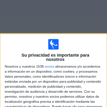
Noticias
Widget
Fixture de
Coritiba
en vivo
Su privacidad es importante para
nosotros
Partidos de hoy sábado, 8/8/2026
Nosotros y nuestros 1538
socios
almacenamos y/o accedemos
18:30
Serie A Brasil
a información en un dispositivo, como cookies, y procesamos
datos personales, como identificadores únicos e información
Coritiba
estándar enviada por un dispositivo para publicidad y contenido
Chapecoense
personalizado, medición de publicidad y contenido,
Fanatiz (Míralo en vivo)
investigación de audiencia y desarrollo de servicios.
Con su
permiso, nosotros y nuestros socios podemos utilizar datos de
localización geográfica precisa e identificación mediante las
DATOS ESTADÍSTICOS DEL EQUIPO CORITIBA EN
características de dispositivos. Puede hacer clic para otorgarnos