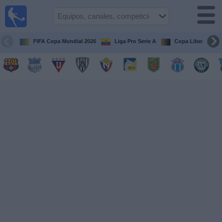
Fútbol
en vivo
Ecuador
FIFA Copa Mundial 2026
Liga Pro Serie A
Copa Libertadore
Guía de
Partidos
Televisados
Fútbol
hoy
Equipos
Competiciones
Canales
Otros
Deportes