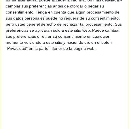
cambiar sus preferencias antes de otorgar o negar su
RB Bragantino
consentimiento.
Tenga en cuenta que algún procesamiento de
Corinthians
sus datos personales puede no requerir de su consentimiento,
Fanatiz (Míralo en vivo)
ECDF Web
ECDF App
pero usted tiene el derecho de rechazar tal procesamiento. Sus
preferencias se aplicarán solo a este sitio web. Puede cambiar
ECDF YouTube
sus preferencias o retirar su consentimiento en cualquier
17:30
Serie A Brasil
momento volviendo a este sitio y haciendo clic en el botón
"Privacidad" en la parte inferior de la página web.
CR Flamengo
Vitória
Flamengo TV YouTube