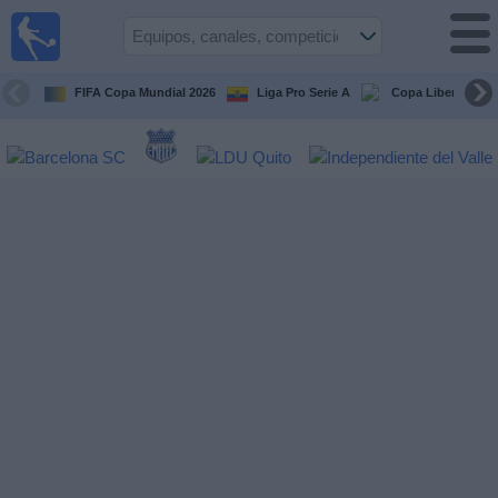
Fútbol
en vivo
Ecuador
FIFA Copa Mundial 2026
Liga Pro Serie A
Copa Libertadore
Guía de
Partidos
Televisados
Fútbol
hoy
Equipos
Competiciones
Canales
Otros
Deportes