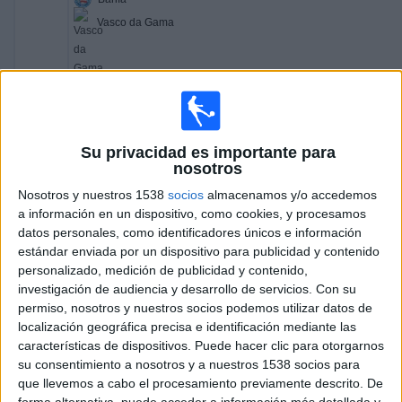
Vasco da Gama
Fanatiz (Míralo en vivo)
Globo Internacional
14:00
Serie A Brasil
Su privacidad es importante para
Palmeiras
nosotros
Internacional
Nosotros y nuestros 1538
socios
almacenamos y/o accedemos
Fanatiz (Míralo en vivo)
ECDF Web
ECDF App
a información en un dispositivo, como cookies, y procesamos
ECDF YouTube
datos personales, como identificadores únicos e información
estándar enviada por un dispositivo para publicidad y contenido
16:30
Serie A Brasil
personalizado, medición de publicidad y contenido,
investigación de audiencia y desarrollo de servicios.
Con su
Santos
permiso, nosotros y nuestros socios podemos utilizar datos de
At. Paranaense
localización geográfica precisa e identificación mediante las
Fanatiz (Míralo en vivo)
ECDF Web
ECDF App
características de dispositivos. Puede hacer clic para otorgarnos
ECDF Partidos YouTube
su consentimiento a nosotros y a nuestros 1538 socios para
que llevemos a cabo el procesamiento previamente descrito. De
16:30
Serie A Brasil
forma alternativa, puede acceder a información más detallada y