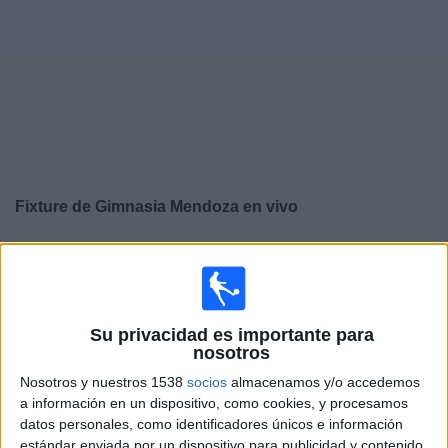
Noticias
Widget
Fixture de
Gimnasia Mendoza
en vivo
×
Gimnasia Mendoza:
En este momento no hay ningún
partido televisado. Puedes consultar el historial de
partidos en TV emitidos anteriormente.
Su privacidad es importante para
nosotros
Sábado, 1/8/2026
Nosotros y nuestros 1538
socios
almacenamos y/o accedemos
13:30
Primera División Argentina
a información en un dispositivo, como cookies, y procesamos
Torneo Clausura
datos personales, como identificadores únicos e información
estándar enviada por un dispositivo para publicidad y contenido