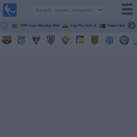
Fútbol
en vivo
Ecuador
FIFA Copa Mundial 2026
Liga Pro Serie A
Copa Libertadore
Guía de
Partidos
Televisados
Fútbol
hoy
Equipos
Competiciones
Canales
Otros
Deportes