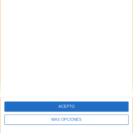
4
4
44
COMPETICIONES
VS Nueva
RIVALES
Chicago
RANKING POR EQUIPOS
Nueva Chicago
4 (6,25%)
Almagro
3 (4,69%)
Independiente Rivadavia
3 (4,69%)
Unión Santa Fe
3 (4,69%)
Quilmes
2 (3,12%)
Ver ranking completo
RANKING POR COMPETICIONES
Primera Nacional Argentina
30 (46,88%)
ACEPTO
Primera División Argentina
19 (29,69%)
Copa Argentina
13 (20,31%)
MÁS OPCIONES
Torneo de Verano UY
2 (3,12%)