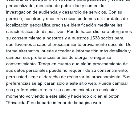
Gimnasia Mendoza
personalizado, medición de publicidad y contenido,
Unión Santa Fe
investigación de audiencia y desarrollo de servicios.
Con su
TyC Sports Internacional
permiso, nosotros y nuestros socios podemos utilizar datos de
localización geográfica precisa e identificación mediante las
características de dispositivos. Puede hacer clic para otorgarnos
Martes, 28/7/2026
su consentimiento a nosotros y a nuestros 1538 socios para
17:00
Primera División Argentina
que llevemos a cabo el procesamiento previamente descrito. De
Torneo Clausura
forma alternativa, puede acceder a información más detallada y
cambiar sus preferencias antes de otorgar o negar su
San Lorenzo
consentimiento.
Tenga en cuenta que algún procesamiento de
Gimnasia Mendoza
sus datos personales puede no requerir de su consentimiento,
pero usted tiene el derecho de rechazar tal procesamiento. Sus
TyC Sports Internacional
preferencias se aplicarán solo a este sitio web. Puede cambiar
sus preferencias o retirar su consentimiento en cualquier
Viernes, 24/7/2026
momento volviendo a este sitio y haciendo clic en el botón
"Privacidad" en la parte inferior de la página web.
14:45
Primera División Argentina
Torneo Clausura
Gimnasia Mendoza
Central Córdoba
Fanatiz (Míralo en vivo)
TyC Sports Internacional