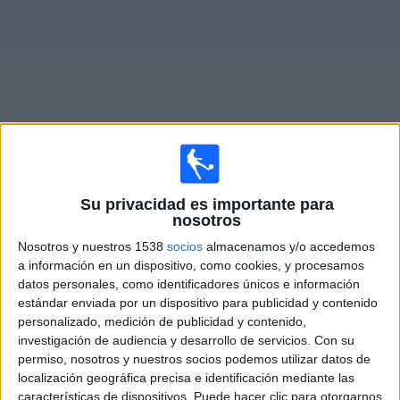
Noticias
Widget
Fixture de
Newell's Old Boys
en vivo
Su privacidad es importante para
nosotros
Partidos de hoy domingo, 9/8/2026
Nosotros y nuestros 1538
socios
almacenamos y/o accedemos
15:45
Primera División Argentina
a información en un dispositivo, como cookies, y procesamos
Torneo Clausura
datos personales, como identificadores únicos e información
estándar enviada por un dispositivo para publicidad y contenido
Defensa y Justicia
personalizado, medición de publicidad y contenido,
Newell's Old Boys
investigación de audiencia y desarrollo de servicios.
Con su
Disney+ Premium
Fanatiz (Míralo en vivo)
permiso, nosotros y nuestros socios podemos utilizar datos de
localización geográfica precisa e identificación mediante las
características de dispositivos. Puede hacer clic para otorgarnos