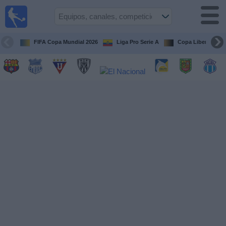
Fútbol
en vivo
Ecuador
FIFA Copa Mundial 2026
Liga Pro Serie A
Copa Libertadore
Guía de
Partidos
Televisados
Fútbol
hoy
Equipos
Competiciones
Canales
Otros
Deportes