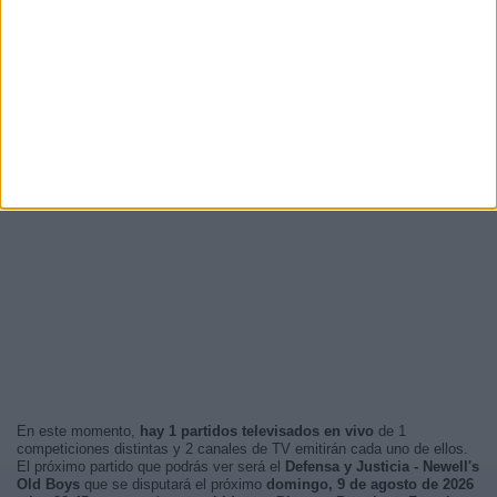
En este momento,
hay 1 partidos televisados en vivo
de 1
competiciones distintas y 2 canales de TV emitirán cada uno de ellos.
El próximo partido que podrás ver será el
Defensa y Justicia - Newell's
Old Boys
que se disputará el próximo
domingo, 9 de agosto de 2026