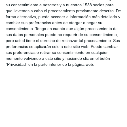
DATOS ESTADÍSTICOS DEL EQUIPO NEWELL'S OLD BOYS
su consentimiento a nosotros y a nuestros 1538 socios para
EN TELEVISIÓN EN ECUADOR
que llevemos a cabo el procesamiento previamente descrito. De
forma alternativa, puede acceder a información más detallada y
A fecha de hoy
9/8/2026
y desde que esta web recoge los datos
cambiar sus preferencias antes de otorgar o negar su
estadísticos de cuándo y dónde se transmiten los partidos de
Fútbol
del
consentimiento.
Tenga en cuenta que algún procesamiento de
equipo
Newell's Old Boys
en
Ecuador
, que fue el
16/8/2014
, podemos
sus datos personales puede no requerir de su consentimiento,
dar los siguientes datos:
pero usted tiene el derecho de rechazar tal procesamiento. Sus
preferencias se aplicarán solo a este sitio web. Puede cambiar
401
sus preferencias o retirar su consentimiento en cualquier
momento volviendo a este sitio y haciendo clic en el botón
"Privacidad" en la parte inferior de la página web.
PARTIDOS TELEVISADOS
0 partidos en abierto
0%
401 partidos de pago
100%
RANKING POR CANALES
TyC Sports Internacional
234 (58,35%)
Fanatiz
194 (48,38%)
AFA Play
111 (27,68%)