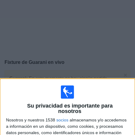
Noticias
Widget
Fixture de
Guarani
en vivo
×
Guarani:
En este momento no hay ningún partido
televisado. Puedes consultar el historial de partidos en
TV emitidos anteriormente.
Su privacidad es importante para
Miércoles, 19/2/2025
nosotros
16:00
Campeonato Paulista
Nosotros y nuestros 1538
socios
almacenamos y/o accedemos
a información en un dispositivo, como cookies, y procesamos
datos personales, como identificadores únicos e información