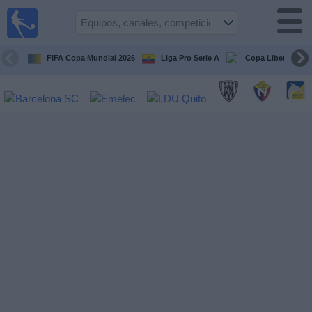
Fútbol
en vivo
Ecuador
FIFA Copa Mundial 2026
Liga Pro Serie A
Copa Libertadore
Guía de
Partidos
Televisados
Fútbol
hoy
Equipos
Competiciones
Canales
Otros
Deportes