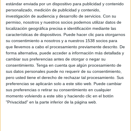
Guarani
estándar enviada por un dispositivo para publicidad y contenido
personalizado, medición de publicidad y contenido,
Velo Clube
investigación de audiencia y desarrollo de servicios.
Con su
Fanatiz (Míralo en vivo)
permiso, nosotros y nuestros socios podemos utilizar datos de
localización geográfica precisa e identificación mediante las
Domingo, 16/2/2025
características de dispositivos. Puede hacer clic para otorgarnos
su consentimiento a nosotros y a nuestros 1538 socios para
13:00
Campeonato Paulista
que llevemos a cabo el procesamiento previamente descrito. De
forma alternativa, puede acceder a información más detallada y
cambiar sus preferencias antes de otorgar o negar su
São Bernardo
consentimiento.
Tenga en cuenta que algún procesamiento de
Guarani
sus datos personales puede no requerir de su consentimiento,
pero usted tiene el derecho de rechazar tal procesamiento. Sus
Fanatiz (Míralo en vivo)
preferencias se aplicarán solo a este sitio web. Puede cambiar
sus preferencias o retirar su consentimiento en cualquier
Jueves, 13/2/2025
momento volviendo a este sitio y haciendo clic en el botón
"Privacidad" en la parte inferior de la página web.
16:30
Campeonato Paulista
Guarani
Grêmio Novorizontino