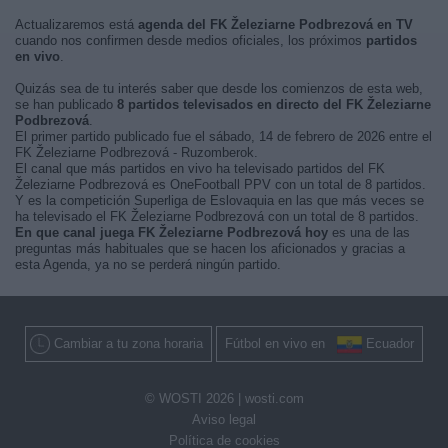
Actualizaremos está
agenda del FK Železiarne Podbrezová en TV
cuando nos confirmen desde medios oficiales, los próximos
partidos
en vivo
.
Quizás sea de tu interés saber que desde los comienzos de esta web,
se han publicado
8 partidos televisados en directo del FK Železiarne
Podbrezová
.
El primer partido publicado fue el sábado, 14 de febrero de 2026 entre el
FK Železiarne Podbrezová - Ruzomberok.
El canal que más partidos en vivo ha televisado partidos del FK
Železiarne Podbrezová es OneFootball PPV con un total de 8 partidos.
Y es la competición Superliga de Eslovaquia en las que más veces se
ha televisado el FK Železiarne Podbrezová con un total de 8 partidos.
En que canal juega FK Železiarne Podbrezová hoy
es una de las
preguntas más habituales que se hacen los aficionados y gracias a
esta Agenda, ya no se perderá ningún partido.
Cambiar a tu zona horaria
Fútbol en vivo en
Ecuador
© WOSTI 2026 |
wosti.com
Aviso legal
Política de cookies