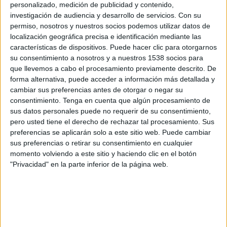
personalizado, medición de publicidad y contenido,
FK Železiarne Podbrezová
investigación de audiencia y desarrollo de servicios.
Con su
OneFootball PPV
permiso, nosotros y nuestros socios podemos utilizar datos de
localización geográfica precisa e identificación mediante las
Sábado, 18/4/2026
características de dispositivos. Puede hacer clic para otorgarnos
su consentimiento a nosotros y a nuestros 1538 socios para
08:30
Superliga de Eslovaquia
que llevemos a cabo el procesamiento previamente descrito. De
forma alternativa, puede acceder a información más detallada y
FK Železiarne Podbrezová
cambiar sus preferencias antes de otorgar o negar su
FC DAC
consentimiento.
Tenga en cuenta que algún procesamiento de
OneFootball PPV
sus datos personales puede no requerir de su consentimiento,
pero usted tiene el derecho de rechazar tal procesamiento. Sus
Sábado, 11/4/2026
preferencias se aplicarán solo a este sitio web. Puede cambiar
sus preferencias o retirar su consentimiento en cualquier
08:30
Superliga de Eslovaquia
momento volviendo a este sitio y haciendo clic en el botón
"Privacidad" en la parte inferior de la página web.
FK Železiarne Podbrezová
MŠK Žilina
OneFootball PPV
Más días