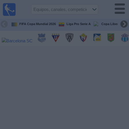
Fútbol
en vivo
Ecuador
FIFA Copa Mundial 2026
Liga Pro Serie A
Copa Libertadore
Guía de
Partidos
Televisados
Fútbol
hoy
Equipos
Competiciones
Canales
Otros
Deportes