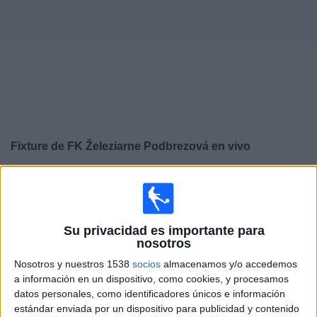
Noticias
Widget
Fixture de
FK Železiarne Podbrezová
en vivo
×
FK Železiarne Podbrezová:
En este momento no hay
ningún partido televisado. Puedes consultar el historial
de partidos en TV emitidos anteriormente.
Su privacidad es importante para
nosotros
Sábado, 25/4/2026
Nosotros y nuestros 1538
socios
almacenamos y/o accedemos
11:00
Superliga de Eslovaquia
a información en un dispositivo, como cookies, y procesamos
datos personales, como identificadores únicos e información
MFK Zemplín Michalovce
estándar enviada por un dispositivo para publicidad y contenido