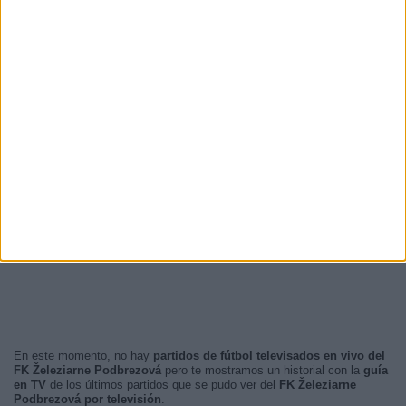
En este momento, no hay
partidos de fútbol televisados en vivo del
FK Železiarne Podbrezová
pero te mostramos un historial con la
guía
en TV
de los últimos partidos que se pudo ver del
FK Železiarne
Podbrezová por televisión
.