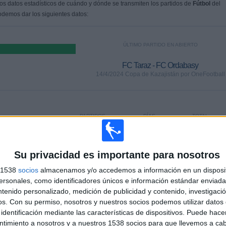
s datos estadísticos de cuándo y dónde se transmiten los partidos de
Fútbol
del
odemos dar los siguientes datos:
ÚLTIMO PARTIDO EN ABIERTO
FC Taraz - FC Ordabasy
14/4/2024 Copa de Kazajistán por OneFootball
PARTIDOS
DÍAS
TOTAL
0
844
3
CONSECUTIVOS
SIN PARTIDO
CANALES TV
DE PAGO
GRATUÍTO
Su privacidad es importante para nosotros
s 1538
socios
almacenamos y/o accedemos a información en un disposit
sonales, como identificadores únicos e información estándar enviada 
ntenido personalizado, medición de publicidad y contenido, investigaci
TOTAL
MÁXIMO
TOTAL
os.
Con su permiso, nosotros y nuestros socios podemos utilizar datos 
2
4
13
identificación mediante las características de dispositivos. Puede hacer
ntimiento a nosotros y a nuestros 1538 socios para que llevemos a ca