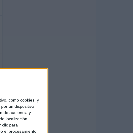
ivo, como cookies, y
por un dispositivo
ón de audiencia y
de localización
 clic para
bo el procesamiento