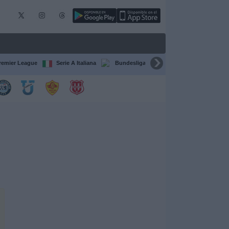
remier League
Serie A Italiana
Bundesliga
Champions League