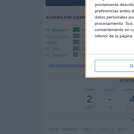
47,22%
previamente descrito
preferencias antes d
datos personales pue
RANKING POR EQUIPOS
procesamiento. Sus p
consentimiento en cu
FC Maktaaral
4 (11,11%)
inferior de la página
FC Ordabasy
4 (11,11%)
Aktobe
4 (11,11%)
FC Tobol
4 (11,11%)
FC Shakhter
3 (8,33%)
Ver ranking completo
M
Nº DE 
LUNES
MARTES
MIÉRC
2
-
5,56%
- %
11,
ENERO
FEBRERO
MARZO
ABRIL
MAYO