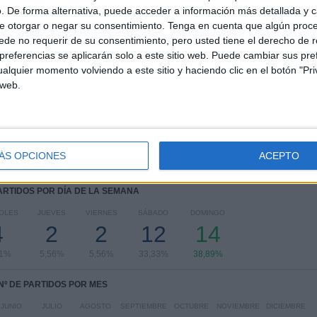
COMPETICIONES
VS FC
RIVALES
. De forma alternativa, puede acceder a información más detallada y 
Maktaaral
e otorgar o negar su consentimiento.
Tenga en cuenta que algún proc
de no requerir de su consentimiento, pero usted tiene el derecho de r
RANKING POR COMPETICIONES
referencias se aplicarán solo a este sitio web. Puede cambiar sus pref
alquier momento volviendo a este sitio y haciendo clic en el botón "Pri
Premier League Kazajistán
27 (75%)
 web.
Copa de Kazajistán
9 (25%)
Ver ranking completo
ÁS OPCIONES
ACEPTO
PARTIDOS POR DÍA DE LA SEMANA
OLES
JUEVES
VIERNES
SÁBADO
DOMINGO
4
2
2
12
14
11%
5,56%
5,56%
33,33%
38,89%
Nº DE PARTIDOS POR MES
JUNIO
JULIO
AGOSTO
SEPTIEMBRE
OCTUBRE
NOVIEMBRE
DICIEMBRE