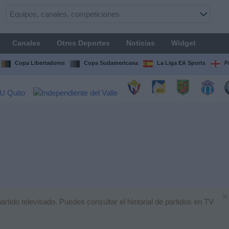
Canales
Otros Deportes
Noticias
Widget
Copa Libertadores
Copa Sudamericana
La Liga EA Sports
P
×
ido televisado. Puedes consultar el historial de partidos en TV