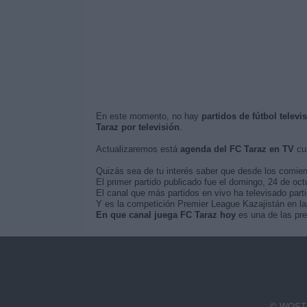
En este momento, no hay
partidos de fútbol televi
Taraz por televisión
.
Actualizaremos está
agenda del FC Taraz en TV
cua
Quizás sea de tu interés saber que desde los comie
El primer partido publicado fue el domingo, 24 de oc
El canal que más partidos en vivo ha televisado part
Y es la competición Premier League Kazajistán en la
En que canal juega FC Taraz hoy
es una de las pre
© WOSTI