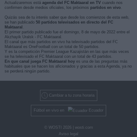
Actualizaremos está
agenda del FC Maktaaral en TV
cuando nos
confirmen desde medios oficiales, los próximos
partidos en vivo
.
Quizás sea de tu interés saber que desde los comienzos de esta web,
se han publicado
50 partidos televisados en directo del FC
Maktaaral
.
El primer partido publicado fue el domingo, 8 de mayo de 2022 entre el
Akzhayik Uralsk - FC Maktaaral.
El canal que más partidos en vivo ha televisado partidos del FC
Maktaaral es OneFootball con un total de 50 partidos.
Y es la competición Premier League Kazajistán en las que más veces
se ha televisado el FC Maktaaral con un total de 43 partidos.
En que canal juega FC Maktaaral hoy
es una de las preguntas más
habituales que se hacen los aficionados y gracias a esta Agenda, ya no
se perderá ningún partido.
Cambiar a tu zona horaria
Fútbol en vivo en
Ecuador
© WOSTI 2026 |
wosti.com
Aviso legal