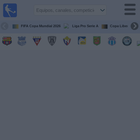
Fútbol
en vivo
Ecuador
FIFA Copa Mundial 2026
Liga Pro Serie A
Copa Libertadore
Guía de
Partidos
Televisados
Fútbol
hoy
Equipos
Competiciones
Canales
Otros
Deportes