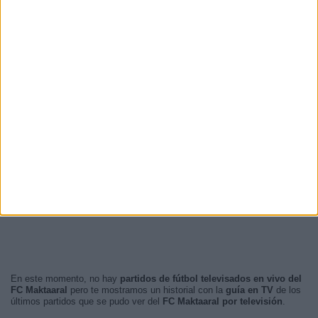
En este momento, no hay
partidos de fútbol televisados en vivo del
FC Maktaaral
pero te mostramos un historial con la
guía en TV
de los
últimos partidos que se pudo ver del
FC Maktaaral por televisión
.