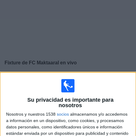
Noticias
Widget
Fixture de
FC Maktaaral
en vivo
×
FC Maktaaral:
En este momento no hay ningún partido
televisado. Puedes consultar el historial de partidos en
TV emitidos anteriormente.
Su privacidad es importante para
nosotros
Domingo, 29/10/2023
Nosotros y nuestros 1538
socios
almacenamos y/o accedemos
05:00
Premier League Kazajistán
a información en un dispositivo, como cookies, y procesamos
datos personales, como identificadores únicos e información
FC Okzhetpes
estándar enviada por un dispositivo para publicidad y contenido