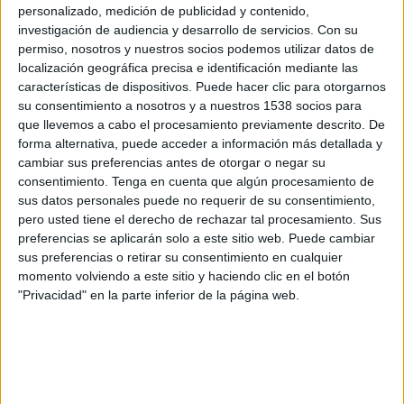
FC Maktaaral
personalizado, medición de publicidad y contenido,
investigación de audiencia y desarrollo de servicios.
Con su
OneFootball
permiso, nosotros y nuestros socios podemos utilizar datos de
localización geográfica precisa e identificación mediante las
Sábado, 21/10/2023
características de dispositivos. Puede hacer clic para otorgarnos
su consentimiento a nosotros y a nuestros 1538 socios para
05:00
Premier League Kazajistán
que llevemos a cabo el procesamiento previamente descrito. De
FC Maktaaral
forma alternativa, puede acceder a información más detallada y
cambiar sus preferencias antes de otorgar o negar su
FC Kyzylzhar
consentimiento.
Tenga en cuenta que algún procesamiento de
OneFootball
sus datos personales puede no requerir de su consentimiento,
pero usted tiene el derecho de rechazar tal procesamiento. Sus
Jueves, 5/10/2023
preferencias se aplicarán solo a este sitio web. Puede cambiar
sus preferencias o retirar su consentimiento en cualquier
05:00
Premier League Kazajistán
momento volviendo a este sitio y haciendo clic en el botón
"Privacidad" en la parte inferior de la página web.
FC Maktaaral
FC Tobol
OneFootball
Más días