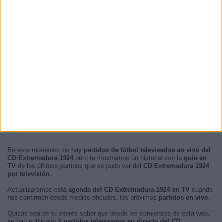
En este momento, no hay
partidos de fútbol televisados en vivo del
CD Extremadura 1924
pero te mostramos un historial con la
guía en
TV
de los últimos partidos que se pudo ver del
CD Extremadura 1924
por televisión
.
Actualizaremos está
agenda del CD Extremadura 1924 en TV
cuando
nos confirmen desde medios oficiales, los próximos
partidos en vivo
.
Quizás sea de tu interés saber que desde los comienzos de esta web,
se han publicado
1 partidos televisados en directo del CD