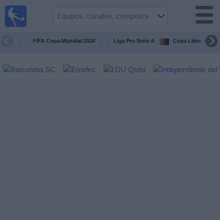
Fútbol
en vivo
Ecuador
FIFA Copa Mundial 2026
Liga Pro Serie A
Copa Libertadore
Guía de
Partidos
Televisados
Fútbol
hoy
Equipos
Competiciones
Canales
Otros
Deportes