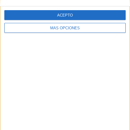
LUNES
MARTES
MIÉRCOLES
JUEVES
VIERNES
-
-
-
1
-
ACEPTO
- %
- %
- %
100%
- %
MÁS OPCIONES
SÁBADO
DOMINGO
-
-
- %
- %
Nº DE PARTIDOS POR MES
ENERO
FEBRERO
MARZO
ABRIL
MAYO
JUNIO
JULIO
AGOSTO
-
-
-
-
-
-
-
-
- %
- %
- %
- %
- %
- %
- %
- %
SEPTIEMBRE
OCTUBRE
NOVIEMBRE
DICIEMBRE
-
-
-
1
- %
- %
- %
100%
RANKING POR HORAS