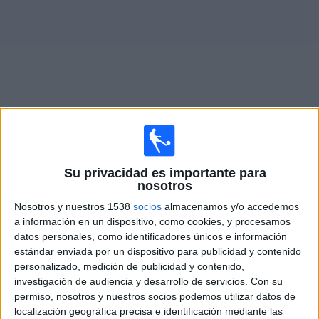
Noticias
Widget
Fixture de
CD Extremadura 1924
en vivo
Su privacidad es importante para
×
nosotros
CD Extremadura 1924:
En este momento no hay
ningún partido televisado. Puedes consultar el historial
Nosotros y nuestros 1538
socios
almacenamos y/o accedemos
de partidos en TV emitidos anteriormente.
a información en un dispositivo, como cookies, y procesamos
datos personales, como identificadores únicos e información
estándar enviada por un dispositivo para publicidad y contenido
Jueves, 4/12/2025
personalizado, medición de publicidad y contenido,
14:00
Copa del Rey
investigación de audiencia y desarrollo de servicios.
Con su
2ª Ronda
permiso, nosotros y nuestros socios podemos utilizar datos de
localización geográfica precisa e identificación mediante las