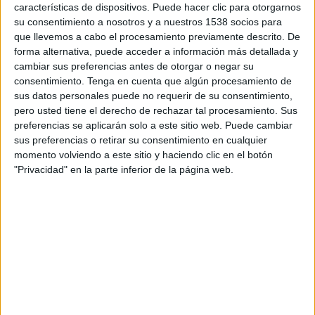
características de dispositivos. Puede hacer clic para otorgarnos
su consentimiento a nosotros y a nuestros 1538 socios para
CD Extremadura 1924
que llevemos a cabo el procesamiento previamente descrito. De
Sevilla FC
forma alternativa, puede acceder a información más detallada y
ECDF Web
ECDF App
ECDF YouTube
cambiar sus preferencias antes de otorgar o negar su
consentimiento.
Tenga en cuenta que algún procesamiento de
sus datos personales puede no requerir de su consentimiento,
DATOS ESTADÍSTICOS DEL EQUIPO CD EXTREMADURA
pero usted tiene el derecho de rechazar tal procesamiento. Sus
1924 EN TELEVISIÓN EN ECUADOR
preferencias se aplicarán solo a este sitio web. Puede cambiar
sus preferencias o retirar su consentimiento en cualquier
A fecha de hoy
7/8/2026
y desde que esta web recoge los datos
momento volviendo a este sitio y haciendo clic en el botón
estadísticos de cuándo y dónde se transmiten los partidos de
Fútbol
del
"Privacidad" en la parte inferior de la página web.
equipo
CD Extremadura 1924
en
Ecuador
, que fue el
4/12/2025
,
podemos dar los siguientes datos:
1
PARTIDOS TELEVISADOS
1 partidos en abierto
100%
0 partidos de pago