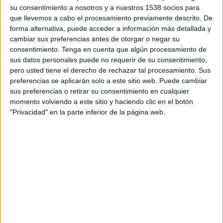
TELEVISIÓN EN ECUADOR
su consentimiento a nosotros y a nuestros 1538 socios para
que llevemos a cabo el procesamiento previamente descrito. De
A fecha de hoy
9/8/2026
y desde que esta web recoge los datos
forma alternativa, puede acceder a información más detallada y
estadísticos de cuándo y dónde se transmiten los partidos de
Fútbol
del
cambiar sus preferencias antes de otorgar o negar su
equipo
Sevilla FC
en
Ecuador
, que fue el
12/8/2014
, podemos dar los
consentimiento.
Tenga en cuenta que algún procesamiento de
siguientes datos:
sus datos personales puede no requerir de su consentimiento,
pero usted tiene el derecho de rechazar tal procesamiento. Sus
501
preferencias se aplicarán solo a este sitio web. Puede cambiar
sus preferencias o retirar su consentimiento en cualquier
momento volviendo a este sitio y haciendo clic en el botón
PARTIDOS TELEVISADOS
"Privacidad" en la parte inferior de la página web.
2 partidos en abierto
0,4%
499 partidos de pago
99,6%
ÚLTIMO PARTIDO EN ABIERTO
CD Extremadura 1924 - Sevilla FC
4/12/2025 Copa del Rey por ECDF Web, ECDF App, ECDF YouTube
RANKING POR CANALES