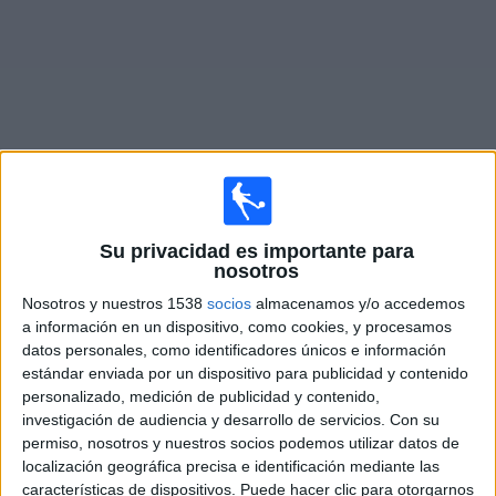
Noticias
Widget
Fixture de
Sevilla FC
en vivo
Su privacidad es importante para
nosotros
Sábado, 15/8/2026
Nosotros y nuestros 1538
socios
almacenamos y/o accedemos
14:30
La Liga EA Sports
a información en un dispositivo, como cookies, y procesamos
datos personales, como identificadores únicos e información
Sevilla FC
estándar enviada por un dispositivo para publicidad y contenido
Rayo Vallecano
personalizado, medición de publicidad y contenido,
Disney+ Premium
investigación de audiencia y desarrollo de servicios.
Con su
permiso, nosotros y nuestros socios podemos utilizar datos de
localización geográfica precisa e identificación mediante las
DATOS ESTADÍSTICOS DEL EQUIPO SEVILLA FC EN
características de dispositivos. Puede hacer clic para otorgarnos