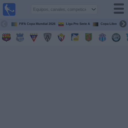
Fútbol
en vivo
Ecuador
FIFA Copa Mundial 2026
Liga Pro Serie A
Copa Libertadore
Guía de
Partidos
Televisados
Fútbol
hoy
Equipos
Competiciones
Canales
Otros
Deportes