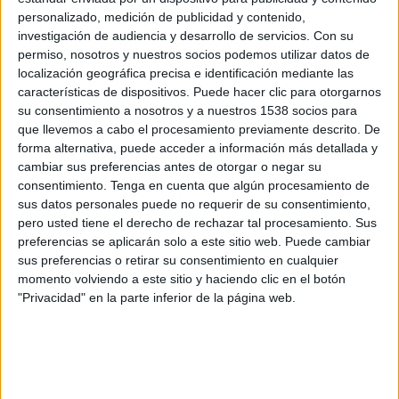
Progreso
personalizado, medición de publicidad y contenido,
Antel TV Internacional
Disney+ Premium
investigación de audiencia y desarrollo de servicios.
Con su
permiso, nosotros y nuestros socios podemos utilizar datos de
localización geográfica precisa e identificación mediante las
Domingo, 2/8/2026
características de dispositivos. Puede hacer clic para otorgarnos
16:30
Liga AUF Uruguaya
su consentimiento a nosotros y a nuestros 1538 socios para
que llevemos a cabo el procesamiento previamente descrito. De
Nacional
forma alternativa, puede acceder a información más detallada y
Progreso
cambiar sus preferencias antes de otorgar o negar su
consentimiento.
Tenga en cuenta que algún procesamiento de
Antel TV Internacional
Disney+ Premium
sus datos personales puede no requerir de su consentimiento,
pero usted tiene el derecho de rechazar tal procesamiento. Sus
Sábado, 18/7/2026
preferencias se aplicarán solo a este sitio web. Puede cambiar
10:30
Liga AUF Uruguaya
sus preferencias o retirar su consentimiento en cualquier
momento volviendo a este sitio y haciendo clic en el botón
Progreso
"Privacidad" en la parte inferior de la página web.
Deportivo Maldonado
Antel TV Internacional
Disney+ Premium
Más días