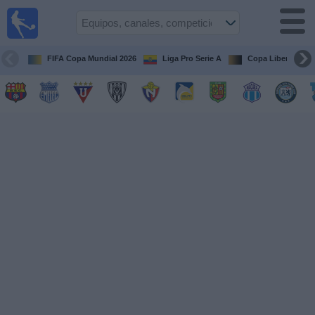
Fútbol
en vivo
Ecuador
FIFA Copa Mundial 2026
Liga Pro Serie A
Copa Libertadore
Guía de
Partidos
Televisados
Fútbol
hoy
Equipos
Competiciones
Canales
Otros
Deportes