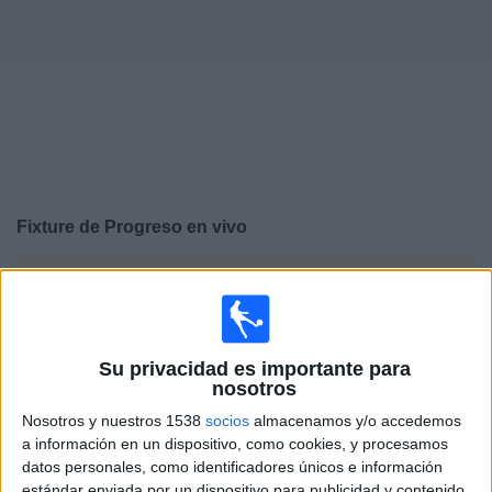
Noticias
Widget
Fixture de
Progreso
en vivo
×
Progreso:
En este momento no hay ningún partido
televisado. Puedes consultar el historial de partidos en
TV emitidos anteriormente.
Su privacidad es importante para
nosotros
Sábado, 8/8/2026
Nosotros y nuestros 1538
socios
almacenamos y/o accedemos
09:00
Liga AUF Uruguaya
a información en un dispositivo, como cookies, y procesamos
datos personales, como identificadores únicos e información
Central Español
estándar enviada por un dispositivo para publicidad y contenido