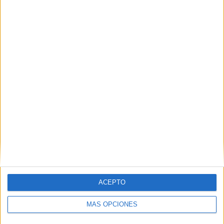
TOTAL
MÁXIMO
TOTAL
6
14
35
COMPETICIONES
VS Nacional
RIVALES
RANKING POR EQUIPOS
Nacional
14 (6,11%)
Peñarol
13 (5,68%)
Montevideo Wanderers
13 (5,68%)
Cerro Largo
12 (5,24%)
CA Juventud
12 (5,24%)
Ver ranking completo
RANKING POR COMPETICIONES
ACEPTO
Liga AUF Uruguaya
175 (76,42%)
Segunda Uruguay
46 (20,09%)
MÁS OPCIONES
Copa AUF Uruguay
3 (1,31%)
Copa Libertadores
2 (0,87%)