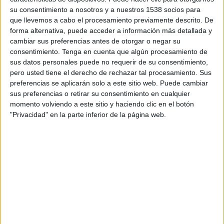
TELEVISIÓN EN ECUADOR
su consentimiento a nosotros y a nuestros 1538 socios para
que llevemos a cabo el procesamiento previamente descrito. De
A fecha de hoy
8/8/2026
y desde que esta web recoge los datos
forma alternativa, puede acceder a información más detallada y
estadísticos de cuándo y dónde se transmiten los partidos de
Fútbol
del
cambiar sus preferencias antes de otorgar o negar su
equipo
CA Cerro
en
Ecuador
, que fue el
1/2/2017
, podemos dar los
consentimiento.
Tenga en cuenta que algún procesamiento de
siguientes datos:
sus datos personales puede no requerir de su consentimiento,
pero usted tiene el derecho de rechazar tal procesamiento. Sus
216
preferencias se aplicarán solo a este sitio web. Puede cambiar
sus preferencias o retirar su consentimiento en cualquier
PARTIDOS TELEVISADOS
momento volviendo a este sitio y haciendo clic en el botón
"Privacidad" en la parte inferior de la página web.
20 partidos en abierto
9,26%
196 partidos de pago
90,74%
ÚLTIMO PARTIDO EN ABIERTO
Defensor Sporting - CA Cerro
3/8/2026 Liga AUF Uruguaya por Antel TV Internacional, Disney+
Premium
RANKING POR CANALES