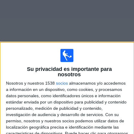
Noticias
Widget
Fixture de
CA Cerro
en vivo
Su privacidad es importante para
nosotros
Mañana domingo, 9/8/2026
Nosotros y nuestros 1538
socios
almacenamos y/o accedemos
09:00
Liga AUF Uruguaya
a información en un dispositivo, como cookies, y procesamos
datos personales, como identificadores únicos e información
Danubio
estándar enviada por un dispositivo para publicidad y contenido
CA Cerro
personalizado, medición de publicidad y contenido,
Antel TV Internacional
Disney+ Premium
investigación de audiencia y desarrollo de servicios.
Con su
permiso, nosotros y nuestros socios podemos utilizar datos de
localización geográfica precisa e identificación mediante las
DATOS ESTADÍSTICOS DEL EQUIPO CA CERRO EN
características de dispositivos. Puede hacer clic para otorgarnos