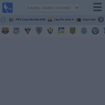
Fútbol
en vivo
Ecuador
FIFA Copa Mundial 2026
Liga Pro Serie A
Copa Libertadore
Guía de
Partidos
Televisados
Fútbol
hoy
Equipos
Competiciones
Canales
Otros
Deportes