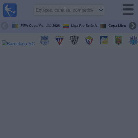
Fútbol
en vivo
Ecuador
FIFA Copa Mundial 2026
Liga Pro Serie A
Copa Libertadore
Guía de
Partidos
Televisados
Fútbol
hoy
Equipos
Competiciones
Canales
Otros
Deportes