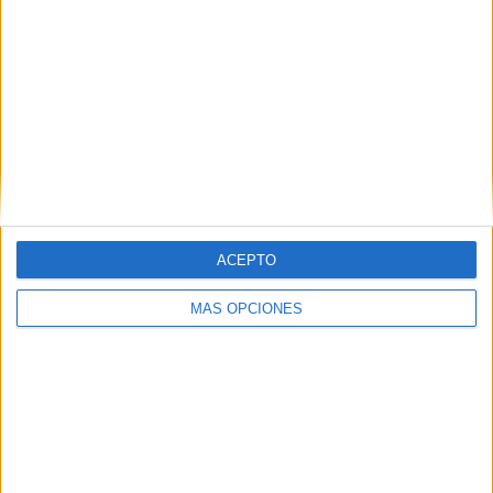
7
4
28
COMPETICIONES
VS Eslovaquia
RIVALES
RANKING POR EQUIPOS
Eslovaquia
4 (8,33%)
Suecia
4 (8,33%)
Estonia
4 (8,33%)
Bielorrusia
3 (6,25%)
Kazajistán
3 (6,25%)
ACEPTO
Ver ranking completo
MÁS OPCIONES
RANKING POR COMPETICIONES
Amistoso
12 (25%)
FIFA Copa Mundial 2026
12 (25%)
UEFA Nations League
12 (25%)
Eurocopa 2028
8 (16,67%)
FIFA Series
2 (4,17%)
Ver ranking completo