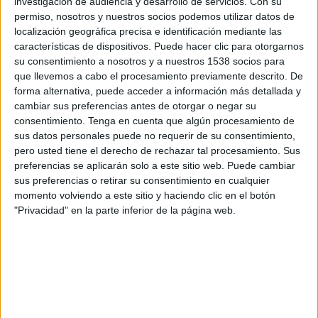
investigación de audiencia y desarrollo de servicios.
Con su
permiso, nosotros y nuestros socios podemos utilizar datos de
11:00
UEFA Nations League
localización geográfica precisa e identificación mediante las
Fase de grupos
características de dispositivos. Puede hacer clic para otorgarnos
su consentimiento a nosotros y a nuestros 1538 socios para
Azerbaiyán
que llevemos a cabo el procesamiento previamente descrito. De
Liechtenstein
forma alternativa, puede acceder a información más detallada y
cambiar sus preferencias antes de otorgar o negar su
Canal por confirmar
consentimiento.
Tenga en cuenta que algún procesamiento de
sus datos personales puede no requerir de su consentimiento,
Domingo, 4/10/2026
pero usted tiene el derecho de rechazar tal procesamiento. Sus
09:00
UEFA Nations League
preferencias se aplicarán solo a este sitio web. Puede cambiar
Fase de grupos
sus preferencias o retirar su consentimiento en cualquier
momento volviendo a este sitio y haciendo clic en el botón
Azerbaiyán
"Privacidad" en la parte inferior de la página web.
Lituania
Canal por confirmar
Más días