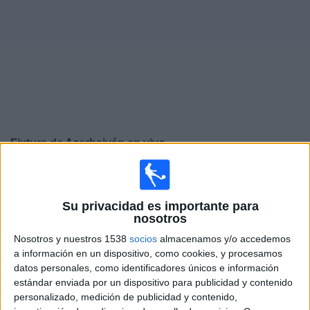
Noticias
Widget
Fixture de
Azerbaiyán
en vivo
Domingo, 27/9/2026
08:00
UEFA Nations League
Su privacidad es importante para
Fase de grupos
nosotros
Lituania
Nosotros y nuestros 1538
socios
almacenamos y/o accedemos
a información en un dispositivo, como cookies, y procesamos
Azerbaiyán
datos personales, como identificadores únicos e información
Canal por confirmar
estándar enviada por un dispositivo para publicidad y contenido
personalizado, medición de publicidad y contenido,
Jueves, 1/10/2026