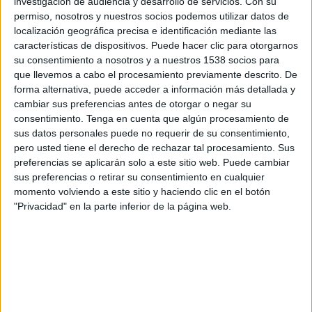
investigación de audiencia y desarrollo de servicios.
Con su
permiso, nosotros y nuestros socios podemos utilizar datos de
11:00
UEFA Nations League
localización geográfica precisa e identificación mediante las
Fase de grupos
características de dispositivos. Puede hacer clic para otorgarnos
su consentimiento a nosotros y a nuestros 1538 socios para
Gibraltar
que llevemos a cabo el procesamiento previamente descrito. De
Andorra
forma alternativa, puede acceder a información más detallada y
cambiar sus preferencias antes de otorgar o negar su
Canal por confirmar
consentimiento.
Tenga en cuenta que algún procesamiento de
sus datos personales puede no requerir de su consentimiento,
Domingo, 4/10/2026
pero usted tiene el derecho de rechazar tal procesamiento. Sus
11:00
UEFA Nations League
preferencias se aplicarán solo a este sitio web. Puede cambiar
Fase de grupos
sus preferencias o retirar su consentimiento en cualquier
momento volviendo a este sitio y haciendo clic en el botón
Malta
"Privacidad" en la parte inferior de la página web.
Andorra
Canal por confirmar
Más días