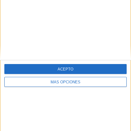
5
5
24
COMPETICIONES
VS Letonia
RIVALES
RANKING POR EQUIPOS
Letonia
5 (10,42%)
Inglaterra
4 (8,33%)
Moldavia
4 (8,33%)
Liechtenstein
3 (6,25%)
Kosovo
3 (6,25%)
ACEPTO
Ver ranking completo
MÁS OPCIONES
RANKING POR COMPETICIONES
FIFA Copa Mundial 2026
16 (33,33%)
Amistoso
11 (22,92%)
UEFA Nations League
10 (20,83%)
Eurocopa 2028
10 (20,83%)
Europeo Sub-21
1 (2,08%)
Ver ranking completo