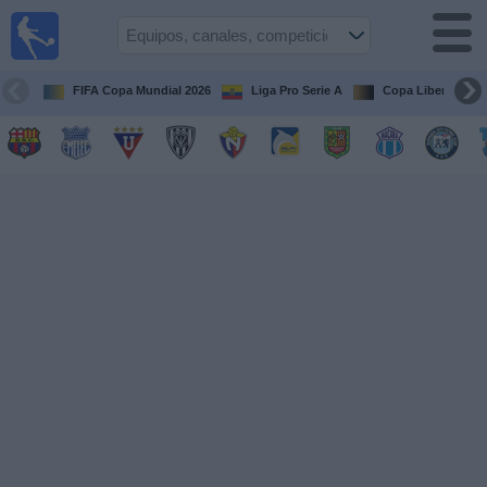
Fútbol
en vivo
Ecuador
FIFA Copa Mundial 2026
Liga Pro Serie A
Copa Libertadore
Guía de
Partidos
Televisados
Fútbol
hoy
Equipos
Competiciones
Canales
Otros
Deportes