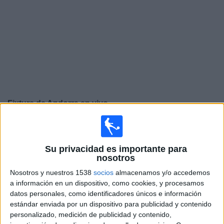
Noticias
Widget
Fixture de
Andorra
en vivo
Jueves, 24/9/2026
13:45
UEFA Nations League
Su privacidad es importante para
Fase de grupos
nosotros
Andorra
Nosotros y nuestros 1538
socios
almacenamos y/o accedemos
a información en un dispositivo, como cookies, y procesamos
Malta
datos personales, como identificadores únicos e información
Canal por confirmar
estándar enviada por un dispositivo para publicidad y contenido
personalizado, medición de publicidad y contenido,
Domingo, 27/9/2026