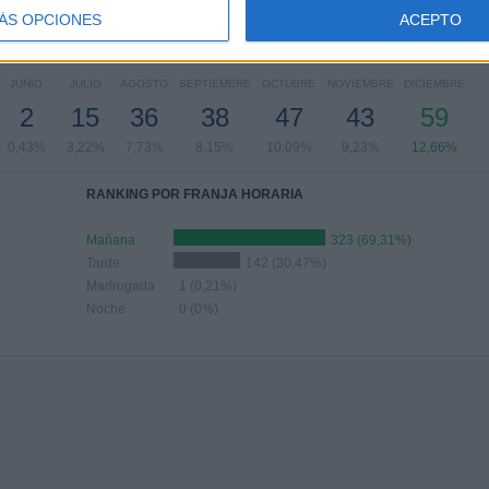
%
9,23%
2,79%
40,34%
26,18%
ÁS OPCIONES
ACEPTO
Nº DE PARTIDOS POR MES
JUNIO
JULIO
AGOSTO
SEPTIEMBRE
OCTUBRE
NOVIEMBRE
DICIEMBRE
2
15
36
38
47
43
59
0,43%
3,22%
7,73%
8,15%
10,09%
9,23%
12,66%
RANKING POR FRANJA HORARIA
Mañana
323 (69,31%)
Tarde
142 (30,47%)
Madrugada
1 (0,21%)
Noche
0 (0%)