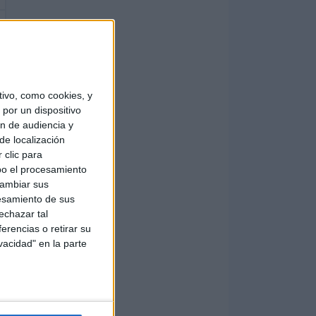
ivo, como cookies, y
por un dispositivo
ón de audiencia y
de localización
 clic para
bo el procesamiento
cambiar sus
esamiento de sus
echazar tal
erencias o retirar su
vacidad" en la parte