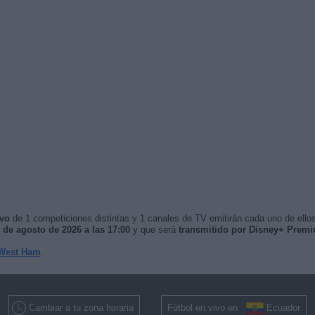
ivo
de 1 competiciones distintas y 1 canales de TV emitirán cada uno de ellos
de agosto de 2026 a las 17:00
y que será
transmitido por Disney+ Prem
West Ham
.
Cambiar a tu zona horaria
Fútbol en vivo en
Ecuador