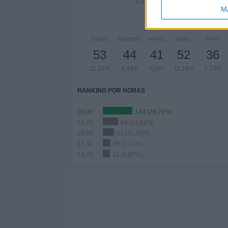
6,22%
5,79%
9,44
M
ENERO
FEBRERO
MARZO
ABRIL
MAYO
53
44
41
52
36
11,37%
9,44%
8,8%
11,16%
7,73%
RANKING POR HORAS
09:00
134 (28,76%)
14:00
69 (14,81%)
08:00
52 (11,16%)
11:30
36 (7,73%)
13:45
32 (6,87%)