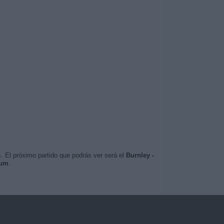
. El próximo partido que podrás ver será el
Burnley -
ium
.