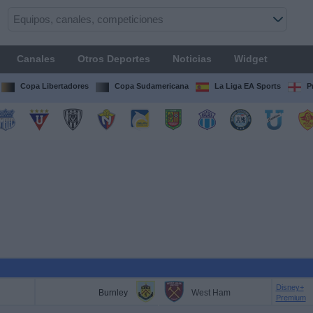
Canales
Otros Deportes
Noticias
Widget
Copa Libertadores
Copa Sudamericana
La Liga EA Sports
P
Disney+
Burnley
West Ham
Premium