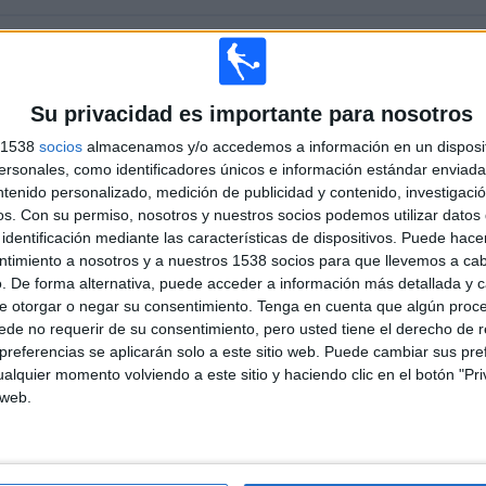
TOTAL
MÁXIMO
TOTAL
7
25
68
Su privacidad es importante para nosotros
COMPETICIONES
VS Everton
RIVALES
s 1538
socios
almacenamos y/o accedemos a información en un disposit
RANKING POR COMPETICIONES
sonales, como identificadores únicos e información estándar enviada 
ntenido personalizado, medición de publicidad y contenido, investigaci
Premier League
377 (80,9%)
os.
Con su permiso, nosotros y nuestros socios podemos utilizar datos 
FA Cup
26 (5,58%)
identificación mediante las características de dispositivos. Puede hacer
Europa League
22 (4,72%)
ntimiento a nosotros y a nuestros 1538 socios para que llevemos a ca
Amistoso
13 (2,79%)
. De forma alternativa, puede acceder a información más detallada y 
Conference League
13 (2,79%)
e otorgar o negar su consentimiento.
Tenga en cuenta que algún proc
de no requerir de su consentimiento, pero usted tiene el derecho de r
Ver ranking completo
referencias se aplicarán solo a este sitio web. Puede cambiar sus pref
alquier momento volviendo a este sitio y haciendo clic en el botón "Pri
PARTIDOS POR DÍA DE LA SEMANA
 web.
LES
JUEVES
VIERNES
SÁBADO
DOMINGO
4
43
13
188
122