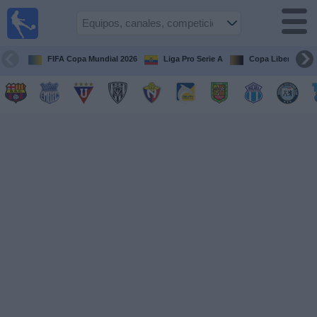
Fútbol
en vivo
Ecuador
FIFA Copa Mundial 2026
Liga Pro Serie A
Copa Libertadore
Guía de
Partidos
Televisados
Fútbol
hoy
Equipos
Competiciones
Canales
Otros
Deportes