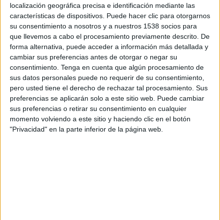
20:00
localización geográfica precisa e identificación mediante las
MLS Next Pro
características de dispositivos. Puede hacer clic para otorgarnos
Vancouver Whitecaps 2
su consentimiento a nosotros y a nuestros 1538 socios para
que llevemos a cabo el procesamiento previamente descrito. De
Los Angeles FC 2
forma alternativa, puede acceder a información más detallada y
OneFootball
cambiar sus preferencias antes de otorgar o negar su
consentimiento.
Tenga en cuenta que algún procesamiento de
Lunes, 7/9/2026
sus datos personales puede no requerir de su consentimiento,
pero usted tiene el derecho de rechazar tal procesamiento. Sus
15:00
MLS Next Pro
preferencias se aplicarán solo a este sitio web. Puede cambiar
sus preferencias o retirar su consentimiento en cualquier
Portland Timbers 2
momento volviendo a este sitio y haciendo clic en el botón
Vancouver Whitecaps 2
"Privacidad" en la parte inferior de la página web.
OneFootball
Más días
DATOS ESTADÍSTICOS DEL EQUIPO VANCOUVER
WHITECAPS 2 EN TELEVISIÓN EN ECUADOR