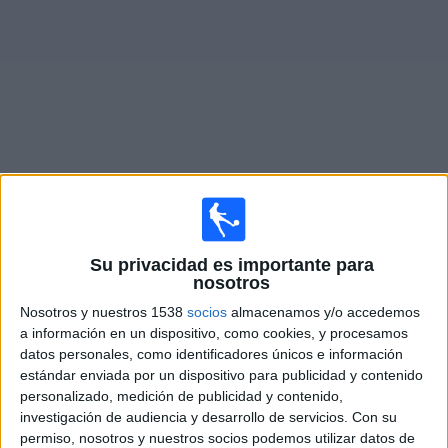
Noticias
Widget
Fixture de
Vancouver Whitecaps 2
en vivo
Sábado, 15/8/2026
Su privacidad es importante para
19:30
nosotros
MLS Next Pro
Nosotros y nuestros 1538
socios
almacenamos y/o accedemos
Austin FC II
a información en un dispositivo, como cookies, y procesamos
Vancouver Whitecaps 2
datos personales, como identificadores únicos e información
estándar enviada por un dispositivo para publicidad y contenido
OneFootball
personalizado, medición de publicidad y contenido,
investigación de audiencia y desarrollo de servicios.
Con su
Miércoles, 26/8/2026
permiso, nosotros y nuestros socios podemos utilizar datos de