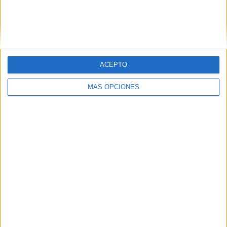
The Town FC
2 (11,76%)
Ventura County
2 (11,76%)
Colorado Rapids 2
2 (11,76%)
Real Monarchs
2 (11,76%)
Ver ranking completo
ACEPTO
RANKING POR COMPETICIONES
MÁS OPCIONES
MLS Next Pro
17 (100%)
Ver ranking completo
Nº DE PARTIDOS POR DÍA DE LA SEMANA
LUNES
MARTES
MIÉRCOLES
JUEVES
VIERNES
-
1
3
-
2
- %
5,88%
17,65%
- %
11,76%
SÁBADO
DOMINGO