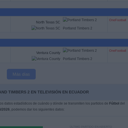
OneFootball
North Texas SC
Portland Timbers 2
OneFootball
Ventura County
Portland Timbers 2
Más días
AND TIMBERS 2 EN TELEVISIÓN EN ECUADOR
s datos estadísticos de cuándo y dónde se transmiten los partidos de
Fútbol
del
4/2026
, podemos dar los siguientes datos:
ÚLTIMO PARTIDO EN ABIERTO