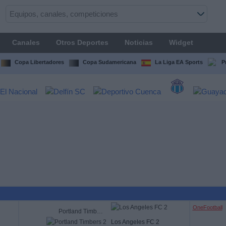
Canales
Otros Deportes
Noticias
Widget
Copa Libertadores
Copa Sudamericana
La Liga EA Sports
P
OneFootball
Portland Timbers 2
Los Angeles FC 2