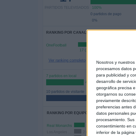
PARTIDOS TELEVISADOS
100%
0 partidos de pago
0%
RANKING POR CANALES
OneFootball
17 (100%)
Ver ranking completo
Nosotros y nuestro
procesamos datos per
para publicidad y co
7 partidos en local
desarrollo de servici
41,18%
geográfica precisa e 
10 partidos de visitante
otorgarnos su conse
58,82%
previamente descrito
preferencias antes d
RANKING POR EQUIPOS
datos personales pue
procesamiento. Sus p
Real Monarchs
3 (17,65%)
consentimiento en cu
Los Angeles FC 2
2 (11,76%)
inferior de la página