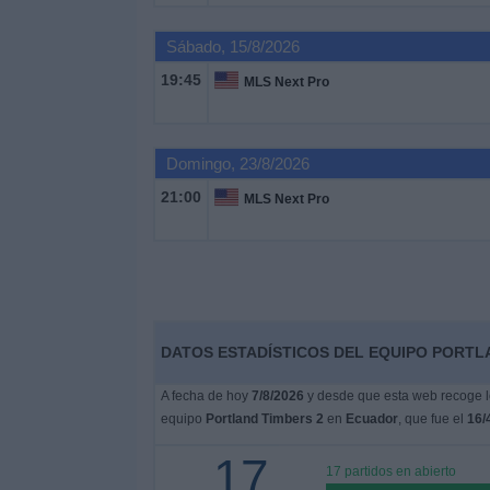
Sábado, 15/8/2026
Noticias
19:45
MLS Next Pro
Widget
Domingo, 23/8/2026
21:00
MLS Next Pro
DATOS ESTADÍSTICOS DEL EQUIPO PORTL
A fecha de hoy
7/8/2026
y desde que esta web recoge lo
equipo
Portland Timbers 2
en
Ecuador
, que fue el
16/
17
17 partidos en abierto