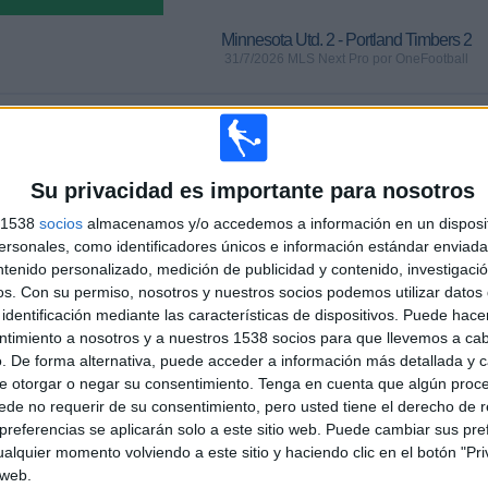
Minnesota Utd. 2 - Portland Timbers 2
31/7/2026 MLS Next Pro por OneFootball
PARTIDOS
DÍAS
TOTAL
0
6
1
Su privacidad es importante para nosotros
CONSECUTIVOS
SIN PARTIDO
CANALES TV
s 1538
socios
almacenamos y/o accedemos a información en un disposit
DE PAGO
GRATUÍTO
sonales, como identificadores únicos e información estándar enviada 
ntenido personalizado, medición de publicidad y contenido, investigaci
TOTAL
MÁXIMO
TOTAL
os.
Con su permiso, nosotros y nuestros socios podemos utilizar datos 
1
3
11
identificación mediante las características de dispositivos. Puede hacer
ntimiento a nosotros y a nuestros 1538 socios para que llevemos a ca
COMPETICIONES
VS Real
RIVALES
. De forma alternativa, puede acceder a información más detallada y 
Monarchs
e otorgar o negar su consentimiento.
Tenga en cuenta que algún proc
de no requerir de su consentimiento, pero usted tiene el derecho de r
RANKING POR COMPETICIONES
referencias se aplicarán solo a este sitio web. Puede cambiar sus pref
alquier momento volviendo a este sitio y haciendo clic en el botón "Pri
MLS Next Pro
17 (100%)
 web.
Ver ranking completo