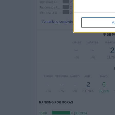
The Town FC
2 (11,76%)
Tacoma Defiance
2 (11,76%)
Minnesota Utd. 2
2 (11,76%)
Ver ranking completo
M
Nº DE 
LUNES
MARTES
MIÉRCO
-
-
2
- %
- %
11,7
ENERO
FEBRERO
MARZO
ABRIL
MAYO
-
-
-
2
6
- %
- %
- %
11,76%
35,29%
RANKING POR HORAS
15:00
6 (35,29%)