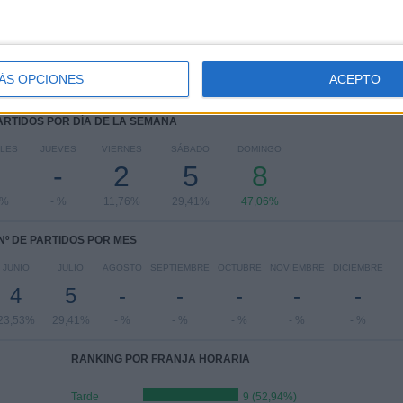
ÁS OPCIONES
ACEPTO
PARTIDOS POR DÍA DE LA SEMANA
LES
JUEVES
VIERNES
SÁBADO
DOMINGO
-
2
5
8
6%
- %
11,76%
29,41%
47,06%
Nº DE PARTIDOS POR MES
JUNIO
JULIO
AGOSTO
SEPTIEMBRE
OCTUBRE
NOVIEMBRE
DICIEMBRE
4
5
-
-
-
-
-
23,53%
29,41%
- %
- %
- %
- %
- %
RANKING POR FRANJA HORARIA
Tarde
9 (52,94%)