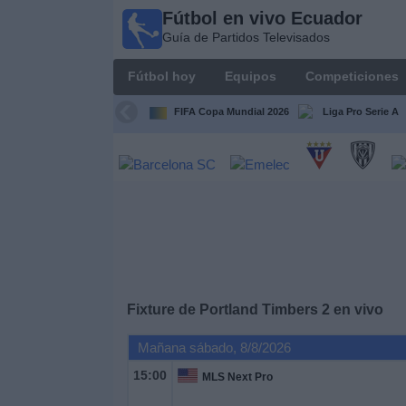
Fútbol en vivo Ecuador
Fútbol
Guía de Partidos Televisados
en vivo
Ecuador
Fútbol hoy
Equipos
Competiciones
Guía de
Partidos
FIFA Copa Mundial 2026
Liga Pro Serie A
Televisados
Fútbol
hoy
Equipos
Competiciones
Fixture de
Portland Timbers 2
en vivo
Canales
Mañana sábado, 8/8/2026
15:00
MLS Next Pro
Otros
Deportes