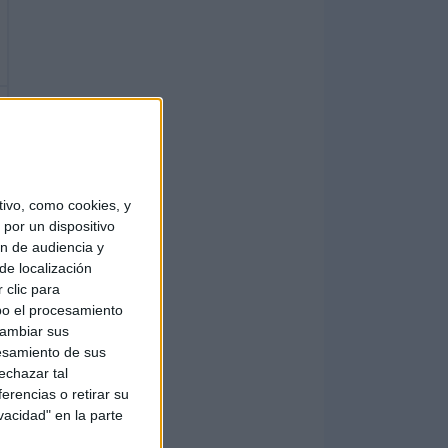
ivo, como cookies, y
por un dispositivo
ón de audiencia y
de localización
 clic para
bo el procesamiento
cambiar sus
esamiento de sus
echazar tal
erencias o retirar su
vacidad" en la parte