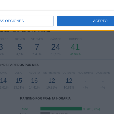
ÁS OPCIONES
ACEPTO
PARTIDOS POR DÍA DE LA SEMANA
COLES
JUEVES
VIERNES
SÁBADO
DOMINGO
3
5
7
24
41
,7%
4,5%
6,31%
21,62%
36,94%
Nº DE PARTIDOS POR MES
JUNIO
JULIO
AGOSTO
SEPTIEMBRE
OCTUBRE
NOVIEMBRE
DICIEMBRE
14
15
16
12
12
-
-
2,61%
13,51%
14,41%
10,81%
10,81%
- %
- %
RANKING POR FRANJA HORARIA
Tarde
90 (81,08%)