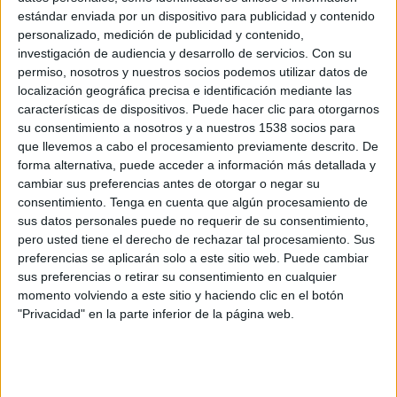
Túnez
estándar enviada por un dispositivo para publicidad y contenido
Holanda
personalizado, medición de publicidad y contenido,
DSports (610/1610)
Paramount+
investigación de audiencia y desarrollo de servicios.
Con su
DAZN (Ver en directo)
DIRECTV 4K
DGO
permiso, nosotros y nuestros socios podemos utilizar datos de
localización geográfica precisa e identificación mediante las
características de dispositivos. Puede hacer clic para otorgarnos
Sábado, 20/6/2026
su consentimiento a nosotros y a nuestros 1538 socios para
23:00
FIFA Copa Mundial 2026
que llevemos a cabo el procesamiento previamente descrito. De
Fase de grupos
forma alternativa, puede acceder a información más detallada y
cambiar sus preferencias antes de otorgar o negar su
Túnez
consentimiento.
Tenga en cuenta que algún procesamiento de
Japón
sus datos personales puede no requerir de su consentimiento,
pero usted tiene el derecho de rechazar tal procesamiento. Sus
DSports (610/1610)
Paramount+
preferencias se aplicarán solo a este sitio web. Puede cambiar
DAZN (Ver en directo)
DIRECTV 4K
DGO
sus preferencias o retirar su consentimiento en cualquier
momento volviendo a este sitio y haciendo clic en el botón
Domingo, 14/6/2026
"Privacidad" en la parte inferior de la página web.
21:00
FIFA Copa Mundial 2026
Fase de grupos
Suecia