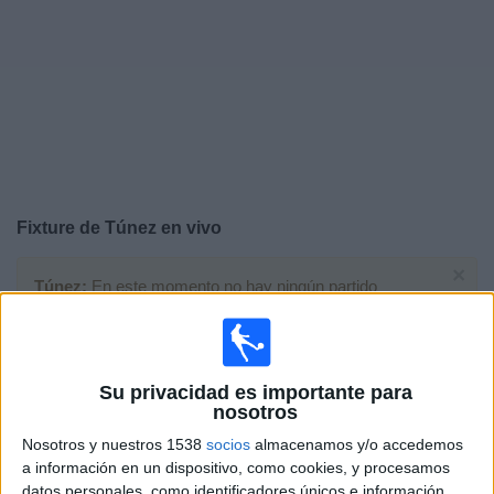
Noticias
Widget
Fixture de
Túnez
en vivo
×
Túnez:
En este momento no hay ningún partido
televisado. Puedes consultar el historial de partidos en
TV emitidos anteriormente.
Su privacidad es importante para
Jueves, 25/6/2026
nosotros
18:00
FIFA Copa Mundial 2026
Nosotros y nuestros 1538
socios
almacenamos y/o accedemos
Fase de grupos
a información en un dispositivo, como cookies, y procesamos
datos personales, como identificadores únicos e información