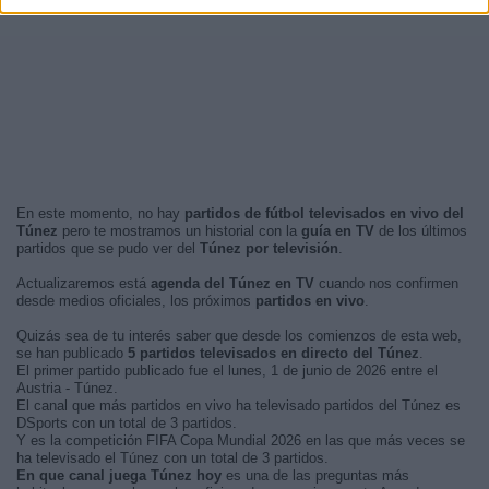
En este momento, no hay
partidos de fútbol televisados en vivo del
Túnez
pero te mostramos un historial con la
guía en TV
de los últimos
partidos que se pudo ver del
Túnez por televisión
.
Actualizaremos está
agenda del Túnez en TV
cuando nos confirmen
desde medios oficiales, los próximos
partidos en vivo
.
Quizás sea de tu interés saber que desde los comienzos de esta web,
se han publicado
5 partidos televisados en directo del Túnez
.
El primer partido publicado fue el lunes, 1 de junio de 2026 entre el
Austria - Túnez.
El canal que más partidos en vivo ha televisado partidos del Túnez es
DSports con un total de 3 partidos.
Y es la competición FIFA Copa Mundial 2026 en las que más veces se
ha televisado el Túnez con un total de 3 partidos.
En que canal juega Túnez hoy
es una de las preguntas más