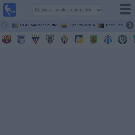
Fútbol
en vivo
Ecuador
FIFA Copa Mundial 2026
Liga Pro Serie A
Copa Libertadore
Guía de
Partidos
Televisados
Fútbol
hoy
Equipos
Competiciones
Canales
Otros
Deportes