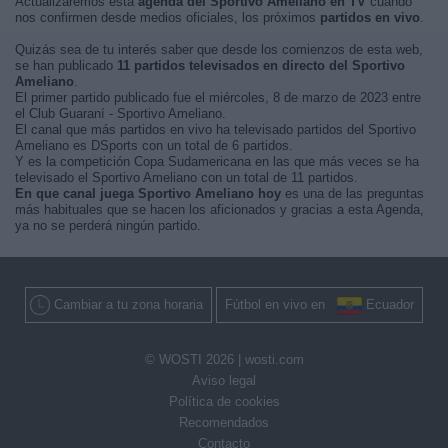
Actualizaremos está
agenda del Sportivo Ameliano en TV
cuando
nos confirmen desde medios oficiales, los próximos
partidos en vivo
.
Quizás sea de tu interés saber que desde los comienzos de esta web,
se han publicado
11 partidos televisados en directo del Sportivo
Ameliano
.
El primer partido publicado fue el miércoles, 8 de marzo de 2023 entre
el Club Guaraní - Sportivo Ameliano.
El canal que más partidos en vivo ha televisado partidos del Sportivo
Ameliano es DSports con un total de 6 partidos.
Y es la competición Copa Sudamericana en las que más veces se ha
televisado el Sportivo Ameliano con un total de 11 partidos.
En que canal juega Sportivo Ameliano hoy
es una de las preguntas
más habituales que se hacen los aficionados y gracias a esta Agenda,
ya no se perderá ningún partido.
Cambiar a tu zona horaria
Fútbol en vivo en
Ecuador
© WOSTI 2026 |
wosti.com
Aviso legal
Política de cookies
Recomendados
Contacto