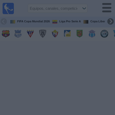
Fútbol
en vivo
Ecuador
FIFA Copa Mundial 2026
Liga Pro Serie A
Copa Libertadore
Guía de
Partidos
Televisados
Fútbol
hoy
Equipos
Competiciones
Canales
Otros
Deportes