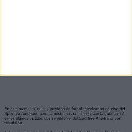
En este momento, no hay
partidos de fútbol televisados en vivo del
Sportivo Ameliano
pero te mostramos un historial con la
guía en TV
de los últimos partidos que se pudo ver del
Sportivo Ameliano por
televisión
.