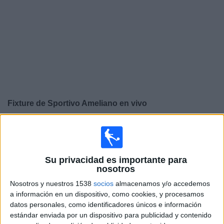
Noticias
Widget
Fixture de
Sportivo Ameliano
en vivo
×
Sportivo Ameliano:
En este momento no hay ningún
partido televisado. Puedes consultar el historial de
partidos en TV emitidos anteriormente.
Su privacidad es importante para
nosotros
Martes, 4/3/2025
Nosotros y nuestros 1538
socios
almacenamos y/o accedemos
a información en un dispositivo, como cookies, y procesamos
18:30
Copa Sudamericana
datos personales, como identificadores únicos e información
estándar enviada por un dispositivo para publicidad y contenido
Sportivo Luqueño