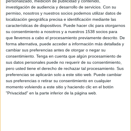
personalizado, medición de publicidad y contenido,
Sportivo Ameliano
investigación de audiencia y desarrollo de servicios.
Con su
Disney+ Premium
ESPN 5
permiso, nosotros y nuestros socios podemos utilizar datos de
localización geográfica precisa e identificación mediante las
Jueves, 22/8/2024
características de dispositivos. Puede hacer clic para otorgarnos
su consentimiento a nosotros y a nuestros 1538 socios para
17:00
Copa Sudamericana
que llevemos a cabo el procesamiento previamente descrito. De
1/8 de final
forma alternativa, puede acceder a información más detallada y
cambiar sus preferencias antes de otorgar o negar su
Sportivo Ameliano
consentimiento.
Tenga en cuenta que algún procesamiento de
Club Libertad
sus datos personales puede no requerir de su consentimiento,
DSports (610/1610)
pero usted tiene el derecho de rechazar tal procesamiento. Sus
preferencias se aplicarán solo a este sitio web. Puede cambiar
sus preferencias o retirar su consentimiento en cualquier
Jueves, 15/8/2024
momento volviendo a este sitio y haciendo clic en el botón
17:00
Copa Sudamericana
"Privacidad" en la parte inferior de la página web.
1/8 de final
Club Libertad
Sportivo Ameliano
Disney+ Premium
ESPN 2