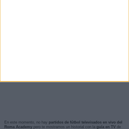
En este momento, no hay
partidos de fútbol televisados en vivo del
Roma Academy
pero te mostramos un historial con la
guía en TV
de