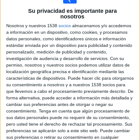
Roma Academy
Su privacidad es importante para
FC DAC Academy
nosotros
FIFA+
Nosotros y nuestros 1538
socios
almacenamos y/o accedemos
a información en un dispositivo, como cookies, y procesamos
Sábado, 7/9/2024
datos personales, como identificadores únicos e información
estándar enviada por un dispositivo para publicidad y contenido
02:30
Memorial Paolo Rossi
personalizado, medición de publicidad y contenido,
investigación de audiencia y desarrollo de servicios.
Con su
permiso, nosotros y nuestros socios podemos utilizar datos de
localización geográfica precisa e identificación mediante las
Roma Academy
características de dispositivos. Puede hacer clic para otorgarnos
ASD Pontevalleceppi Academy
su consentimiento a nosotros y a nuestros 1538 socios para
que llevemos a cabo el procesamiento previamente descrito. De
FIFA+
forma alternativa, puede acceder a información más detallada y
10:30
Memorial Paolo Rossi
cambiar sus preferencias antes de otorgar o negar su
consentimiento.
Tenga en cuenta que algún procesamiento de
sus datos personales puede no requerir de su consentimiento,
pero usted tiene el derecho de rechazar tal procesamiento. Sus
AC Milan Academy
preferencias se aplicarán solo a este sitio web. Puede cambiar
sus preferencias o retirar su consentimiento en cualquier
Roma Academy