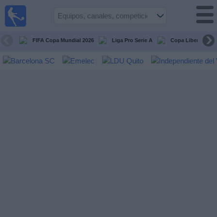
Fútbol
en vivo
Ecuador
FIFA Copa Mundial 2026
Liga Pro Serie A
Copa Libertadore
Guía de
Partidos
Televisados
Fútbol
hoy
Equipos
Competiciones
Canales
Otros
Deportes