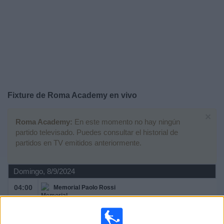
Noticias
Widget
Fixture de
Roma Academy
en vivo
×
Roma Academy:
En este momento no hay ningún
partido televisado. Puedes consultar el historial de
partidos en TV emitidos anteriormente.
Domingo, 8/9/2024
04:00
Memorial Paolo Rossi