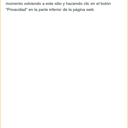
momento volviendo a este sitio y haciendo clic en el botón
FIFA+
"Privacidad" en la parte inferior de la página web.
Viernes, 6/9/2024
04:00
Memorial Paolo Rossi
Roma Academy
Real Madrid Academy
FIFA+
09:00
Memorial Paolo Rossi
Montevarchi Aquila Academy
Roma Academy
FIFA+