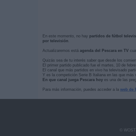
En este momento, no hay
partidos de fútbol televi
por televisión
.
Actualizaremos está
agenda del Pescara en TV
cua
Quizás sea de tu interés saber que desde los comie
El primer partido publicado fue el martes, 10 de febr
El canal que más partidos en vivo ha televisado part
Y es la competición Serie B Italiana en las que más 
En que canal juega Pescara hoy
es una de las preg
Para más información, puedes acceder a la
web de 
© WOSTI