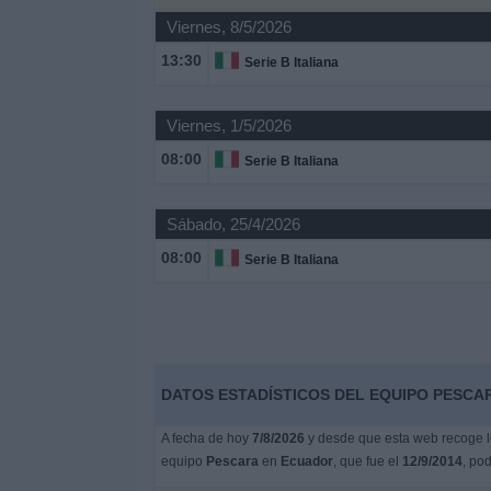
Viernes, 8/5/2026
Noticias
13:30
Serie B Italiana
Widget
Viernes, 1/5/2026
08:00
Serie B Italiana
Sábado, 25/4/2026
08:00
Serie B Italiana
DATOS ESTADÍSTICOS DEL EQUIPO PESCA
A fecha de hoy
7/8/2026
y desde que esta web recoge lo
equipo
Pescara
en
Ecuador
, que fue el
12/9/2014
, po