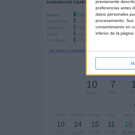
previamente descrito
RANKING POR EQUIPOS
preferencias antes d
datos personales pue
Bologna
5 (4,17%)
procesamiento. Sus p
Virtus Entella
5 (4,17%)
consentimiento en cu
Frosinone
4 (3,33%)
inferior de la página
Empoli
4 (3,33%)
Juve Stabia
4 (3,33%)
Ver ranking completo
M
Nº DE 
LUNES
MARTES
MIÉ
10
7
8,33%
5,83%
8
ENERO
FEBRERO
MARZO
ABRIL
MAYO
10
14
15
11
16
8,33%
11,67%
12,5%
9,17%
13,33%