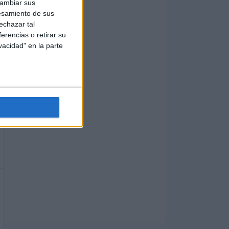
cambiar sus
esamiento de sus
echazar tal
erencias o retirar su
vacidad" en la parte