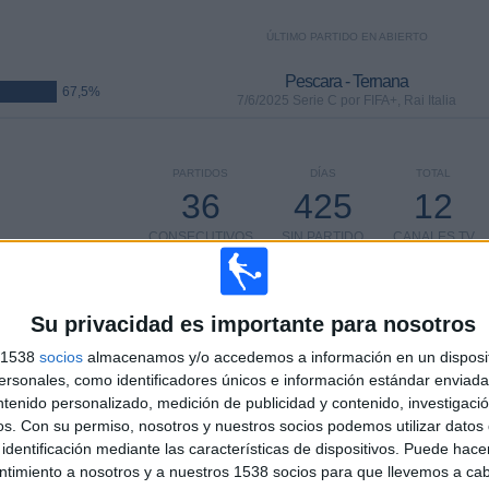
ÚLTIMO PARTIDO EN ABIERTO
Pescara - Ternana
67,5%
7/6/2025 Serie C por FIFA+, Rai Italia
PARTIDOS
DÍAS
TOTAL
36
425
12
CONSECUTIVOS
SIN PARTIDO
CANALES TV
DE PAGO
GRATUÍTO
Su privacidad es importante para nosotros
s 1538
socios
almacenamos y/o accedemos a información en un disposit
sonales, como identificadores únicos e información estándar enviada 
TOTAL
MÁXIMO
TOTAL
ntenido personalizado, medición de publicidad y contenido, investigaci
5
5
59
os.
Con su permiso, nosotros y nuestros socios podemos utilizar datos 
COMPETICIONES
VS Bologna
RIVALES
identificación mediante las características de dispositivos. Puede hacer
ntimiento a nosotros y a nuestros 1538 socios para que llevemos a ca