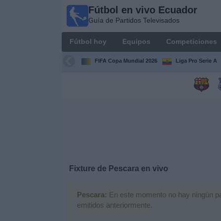
Fútbol en vivo Ecuador
Fútbol
Guía de Partidos Televisados
en vivo
Ecuador
Fútbol hoy
Equipos
Competiciones
Guía de
Partidos
FIFA Copa Mundial 2026
Liga Pro Serie A
Televisados
Fútbol
hoy
Equipos
Competiciones
Fixture de
Pescara
en vivo
Canales
Pescara:
En este momento no hay ningún part
emitidos anteriormente.
Otros
Deportes