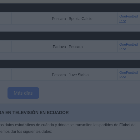
OneFootball
Pescara
Spezia Calcio
PPV
OneFootball
Padova
Pescara
PPV
OneFootball
Pescara
Juve Stabia
PPV
Más días
RA EN TELEVISIÓN EN ECUADOR
s datos estadísticos de cuándo y dónde se transmiten los partidos de
Fútbol
del
demos dar los siguientes datos: