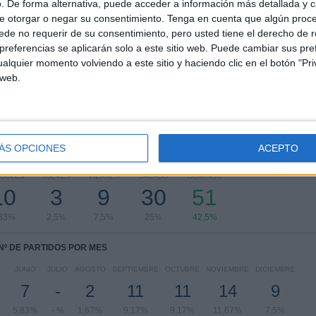
. De forma alternativa, puede acceder a información más detallada y 
RANKING POR COMPETICIONES
e otorgar o negar su consentimiento.
Tenga en cuenta que algún proc
de no requerir de su consentimiento, pero usted tiene el derecho de r
Serie B Italiana
46 (38,33%)
referencias se aplicarán solo a este sitio web. Puede cambiar sus pref
Serie C
45 (37,5%)
alquier momento volviendo a este sitio y haciendo clic en el botón "Pri
Serie A Italiana
26 (21,67%)
 web.
Coppa Italia Serie C
2 (1,67%)
Coppa Italia
1 (0,83%)
Ver ranking completo
ÁS OPCIONES
ACEPTO
PARTIDOS POR DÍA DE LA SEMANA
RCOLES
JUEVES
VIERNES
SÁBADO
DOMINGO
10
3
9
30
51
,33%
2,5%
7,5%
25%
42,5%
Nº DE PARTIDOS POR MES
JUNIO
JULIO
AGOSTO
SEPTIEMBRE
OCTUBRE
NOVIEMBRE
DICIEMBRE
7
-
2
11
11
14
9
5,83%
- %
1,67%
9,17%
9,17%
11,67%
7,5%