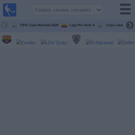
Fútbol
en vivo
Ecuador
FIFA Copa Mundial 2026
Liga Pro Serie A
Copa Libertadore
Guía de
Partidos
Televisados
Fútbol
hoy
Equipos
Competiciones
Canales
Otros
Deportes