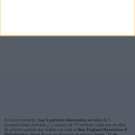
En este momento,
hay 6 partidos televisados en vivo
de 1
competiciones distintas y 1 canales de TV emitirán cada uno de ellos.
El próximo partido que podrás ver será el
New England Revolution II -
Philadelphia Union II
que se disputará el próximo
lunes, 17 de