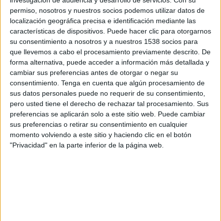
permiso, nosotros y nuestros socios podemos utilizar datos de
Miércoles, 19/8/2026
localización geográfica precisa e identificación mediante las
18:00
características de dispositivos. Puede hacer clic para otorgarnos
MLS Next Pro
su consentimiento a nosotros y a nuestros 1538 socios para
que llevemos a cabo el procesamiento previamente descrito. De
forma alternativa, puede acceder a información más detallada y
cambiar sus preferencias antes de otorgar o negar su
Inter Miami CF II
consentimiento.
Tenga en cuenta que algún procesamiento de
New England Revolution II
sus datos personales puede no requerir de su consentimiento,
OneFootball
pero usted tiene el derecho de rechazar tal procesamiento. Sus
preferencias se aplicarán solo a este sitio web. Puede cambiar
sus preferencias o retirar su consentimiento en cualquier
Sábado, 22/8/2026
momento volviendo a este sitio y haciendo clic en el botón
16:00
MLS Next Pro
"Privacidad" en la parte inferior de la página web.
New York City 2
New England Revolution II
OneFootball