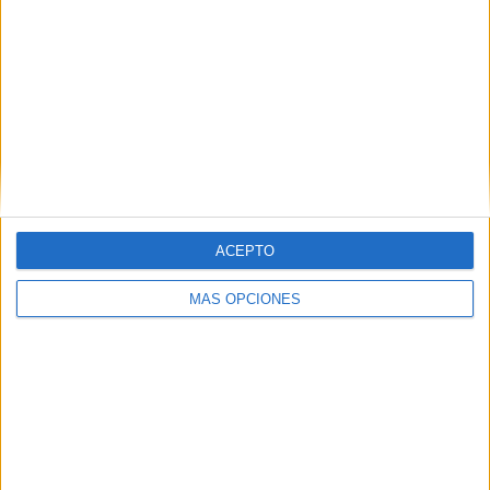
1
3
10
COMPETICIONES
VS New York
RIVALES
RB II
RANKING POR EQUIPOS
New York RB II
3 (17,65%)
Columbus Crew 2
2 (11,76%)
Connecticut United FC
2 (11,76%)
Philadelphia Union II
2 (11,76%)
FC Cincinnati 2
2 (11,76%)
ACEPTO
Ver ranking completo
MÁS OPCIONES
RANKING POR COMPETICIONES
MLS Next Pro
17 (100%)
Ver ranking completo