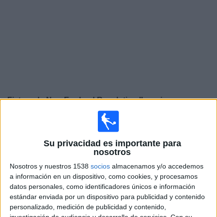
Noticias
Widget
Fixture de
New England Revolution II
en vivo
Domingo, 16/8/2026
18:00
MLS Next Pro
Su privacidad es importante para
nosotros
Nosotros y nuestros 1538
socios
almacenamos y/o accedemos
a información en un dispositivo, como cookies, y procesamos
New England Revolution II
datos personales, como identificadores únicos e información
Philadelphia Union II
estándar enviada por un dispositivo para publicidad y contenido
personalizado, medición de publicidad y contenido,
OneFootball
investigación de audiencia y desarrollo de servicios.
Con su