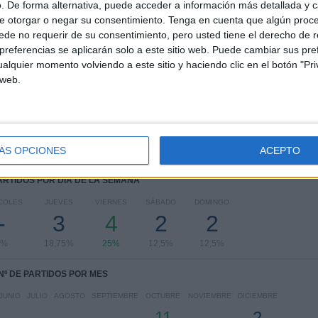
Femenino
. De forma alternativa, puede acceder a información más detallada y 
e otorgar o negar su consentimiento.
Tenga en cuenta que algún proc
RANKING POR COMPETICIONES
de no requerir de su consentimiento, pero usted tiene el derecho de r
referencias se aplicarán solo a este sitio web. Puede cambiar sus pref
Copa Libertadores Femenina
16 (100%)
alquier momento volviendo a este sitio y haciendo clic en el botón "Pri
 web.
Ver ranking completo
ÁS OPCIONES
ACEPTO
PARTIDOS POR DÍA DE LA SEMANA
COLES
JUEVES
VIERNES
SÁBADO
DOMINGO
-
3
4
2
2
 %
18,75%
25%
12,5%
12,5%
Nº DE PARTIDOS POR MES
JUNIO
JULIO
AGOSTO
SEPTIEMBRE
OCTUBRE
NOVIEMBRE
DICIEMBRE
-
-
-
-
11
-
2