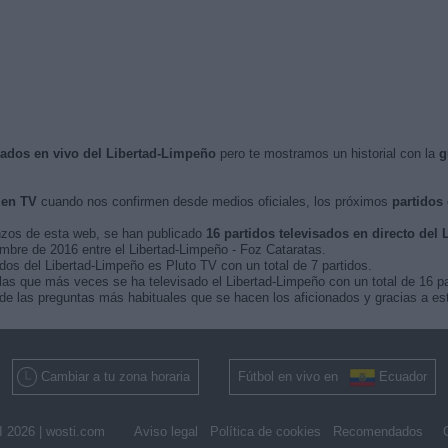
isados en vivo del Libertad-Limpeño
pero te mostramos un historial con la
g
 en TV
cuando nos confirmen desde medios oficiales, los próximos
partidos 
nzos de esta web, se han publicado
16 partidos televisados en directo del
embre de 2016 entre el Libertad-Limpeño - Foz Cataratas.
dos del Libertad-Limpeño es Pluto TV con un total de 7 partidos.
as que más veces se ha televisado el Libertad-Limpeño con un total de 16 pa
e las preguntas más habituales que se hacen los aficionados y gracias a est
Cambiar a tu zona horaria
Fútbol en vivo en
Ecuador
 2026 |
wosti.com
Aviso legal
Política de cookies
Recomendados