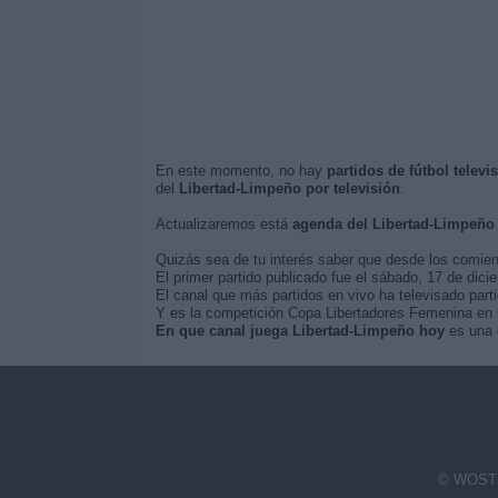
En este momento, no hay
partidos de fútbol telev
del
Libertad-Limpeño por televisión
.
Actualizaremos está
agenda del Libertad-Limpeño
Quizás sea de tu interés saber que desde los comie
El primer partido publicado fue el sábado, 17 de dici
El canal que más partidos en vivo ha televisado parti
Y es la competición Copa Libertadores Femenina en l
En que canal juega Libertad-Limpeño hoy
es una d
© WOSTI