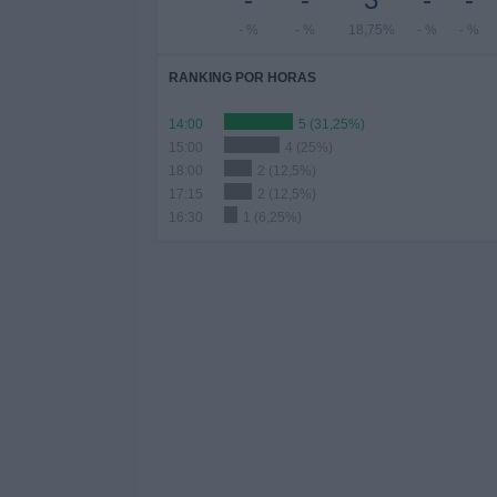
- %
- %
18,75%
- %
- %
RANKING POR HORAS
14:00
5 (31,25%)
15:00
4 (25%)
18:00
2 (12,5%)
17:15
2 (12,5%)
16:30
1 (6,25%)