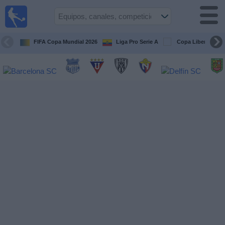
Fútbol
en vivo
Ecuador
FIFA Copa Mundial 2026
Liga Pro Serie A
Copa Libertadore
Guía de
Partidos
Televisados
Fútbol
hoy
Equipos
Competiciones
Canales
Otros
Deportes