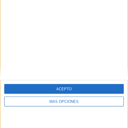
29 partidos de visitante
56,86%
TOTAL
MÁXIMO
TOTAL
8
5
24
COMPETICIONES
VS Andorra
RIVALES
RANKING POR EQUIPOS
Andorra
5 (9,8%)
Armenia
4 (7,84%)
Inglaterra
3 (5,88%)
Liechtenstein
3 (5,88%)
Islas Feroe
3 (5,88%)
ACEPTO
Ver ranking completo
MÁS OPCIONES
RANKING POR COMPETICIONES
FIFA Copa Mundial 2026
16 (31,37%)