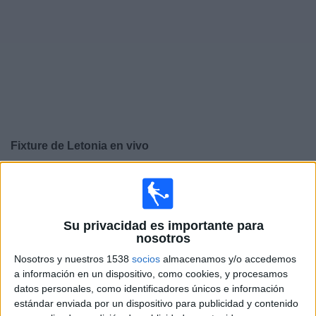
Noticias
Widget
Fixture de
Letonia
en vivo
Viernes, 25/9/2026
11:00
UEFA Nations League
Fase de grupos
Su privacidad es importante para
nosotros
Nosotros y nuestros 1538
socios
almacenamos y/o accedemos
Armenia
a información en un dispositivo, como cookies, y procesamos
Letonia
datos personales, como identificadores únicos e información
estándar enviada por un dispositivo para publicidad y contenido
Canal por confirmar