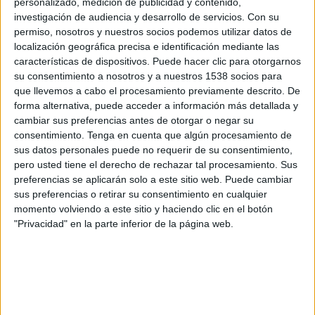
personalizado, medición de publicidad y contenido,
investigación de audiencia y desarrollo de servicios.
Con su
Lunes, 28/9/2026
permiso, nosotros y nuestros socios podemos utilizar datos de
localización geográfica precisa e identificación mediante las
13:45
UEFA Nations League
características de dispositivos. Puede hacer clic para otorgarnos
Fase de grupos
su consentimiento a nosotros y a nuestros 1538 socios para
que llevemos a cabo el procesamiento previamente descrito. De
forma alternativa, puede acceder a información más detallada y
Letonia
cambiar sus preferencias antes de otorgar o negar su
Chipre
consentimiento.
Tenga en cuenta que algún procesamiento de
sus datos personales puede no requerir de su consentimiento,
Canal por confirmar
pero usted tiene el derecho de rechazar tal procesamiento. Sus
preferencias se aplicarán solo a este sitio web. Puede cambiar
Viernes, 2/10/2026
sus preferencias o retirar su consentimiento en cualquier
momento volviendo a este sitio y haciendo clic en el botón
13:45
UEFA Nations League
"Privacidad" en la parte inferior de la página web.
Fase de grupos
Letonia
Montenegro
Canal por confirmar