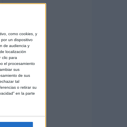
ivo, como cookies, y
por un dispositivo
ón de audiencia y
de localización
 clic para
bo el procesamiento
cambiar sus
esamiento de sus
echazar tal
erencias o retirar su
vacidad" en la parte