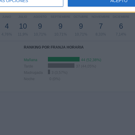
ÁS OPCIONES
ACEPTO
Nº DE PARTIDOS POR MES
JUNIO
JULIO
AGOSTO
SEPTIEMBRE
OCTUBRE
NOVIEMBRE
DICIEMBRE
4
10
9
9
9
7
6
4,76%
11,9%
10,71%
10,71%
10,71%
8,33%
7,14%
RANKING POR FRANJA HORARIA
Mañana
44 (52,38%)
Tarde
37 (44,05%)
Madrugada
3 (3,57%)
Noche
0 (0%)