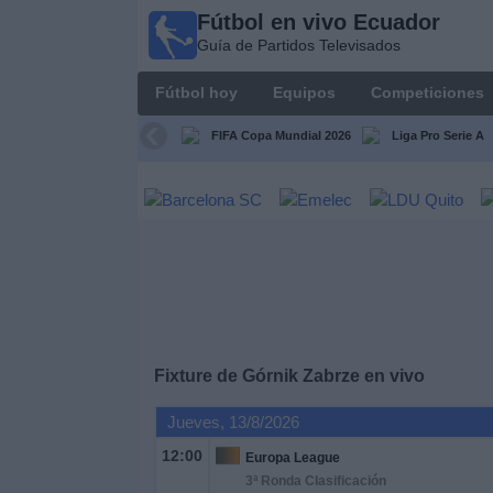
Fútbol en vivo Ecuador
Fútbol
Guía de Partidos Televisados
en vivo
Ecuador
Fútbol hoy
Equipos
Competiciones
Guía de
Partidos
FIFA Copa Mundial 2026
Liga Pro Serie A
Televisados
Fútbol
hoy
Equipos
Competiciones
Fixture de
Górnik Zabrze
en vivo
Canales
Jueves, 13/8/2026
12:00
Europa League
Otros
3ª Ronda Clasificación
Deportes