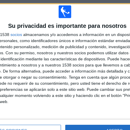
TOTAL
MÁXIMO
TOTAL
2
9
21
COMPETICIONES
VS Legia
RIVALES
Su privacidad es importante para nosotros
Warszawa
s 1538
socios
almacenamos y/o accedemos a información en un disposit
RANKING POR COMPETICIONES
sonales, como identificadores únicos e información estándar enviada 
ntenido personalizado, medición de publicidad y contenido, investigaci
Liga Polaca
83 (98,81%)
os.
Con su permiso, nosotros y nuestros socios podemos utilizar datos 
Champions League
1 (1,19%)
identificación mediante las características de dispositivos. Puede hacer
ntimiento a nosotros y a nuestros 1538 socios para que llevemos a ca
Ver ranking completo
. De forma alternativa, puede acceder a información más detallada y 
e otorgar o negar su consentimiento.
Tenga en cuenta que algún proc
de no requerir de su consentimiento, pero usted tiene el derecho de r
referencias se aplicarán solo a este sitio web. Puede cambiar sus pref
alquier momento volviendo a este sitio y haciendo clic en el botón "Pri
PARTIDOS POR DÍA DE LA SEMANA
 web.
COLES
JUEVES
VIERNES
SÁBADO
DOMINGO
1
-
16
26
25
19%
- %
19,05%
30,95%
29,76%