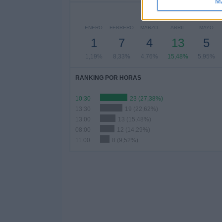
M
ENERO
FEBRERO
MARZO
ABRIL
MAYO
1
7
4
13
5
1,19%
8,33%
4,76%
15,48%
5,95%
RANKING POR HORAS
10:30
23 (27,38%)
13:30
19 (22,62%)
13:00
13 (15,48%)
08:00
12 (14,29%)
11:00
8 (9,52%)