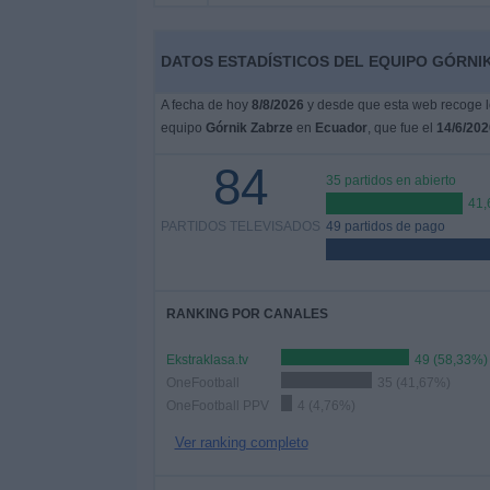
Noticias
DATOS ESTADÍSTICOS DEL EQUIPO GÓRNI
A fecha de hoy
8/8/2026
y desde que esta web recoge lo
Widget
equipo
Górnik Zabrze
en
Ecuador
, que fue el
14/6/202
84
35 partidos en abierto
41
PARTIDOS TELEVISADOS
49 partidos de pago
RANKING POR CANALES
Ekstraklasa.tv
49 (58,33%)
OneFootball
35 (41,67%)
OneFootball PPV
4 (4,76%)
Ver ranking completo