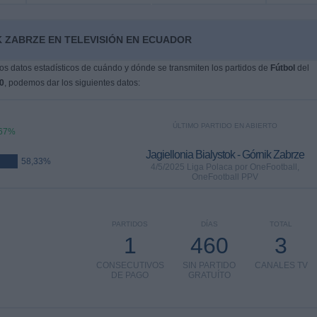
K ZABRZE EN TELEVISIÓN EN ECUADOR
s datos estadísticos de cuándo y dónde se transmiten los partidos de
Fútbol
del
0
, podemos dar los siguientes datos:
ÚLTIMO PARTIDO EN ABIERTO
,67%
Jagiellonia Bialystok - Górnik Zabrze
58,33%
4/5/2025 Liga Polaca por OneFootball,
OneFootball PPV
PARTIDOS
DÍAS
TOTAL
1
460
3
CONSECUTIVOS
SIN PARTIDO
CANALES TV
DE PAGO
GRATUÍTO