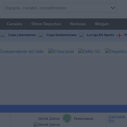
Canales
Otros Deportes
Noticias
Widget
Copa Libertadores
Copa Sudamericana
La Liga EA Sports
P
OneFootball
Górnik Zabrze
Ferencvaros
PPV