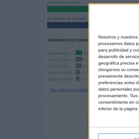
40 partidos en local
47,62%
44 partidos de visitante
52,38%
Nosotros y nuestro
RANKING POR EQUIPOS
procesamos datos per
para publicidad y co
Legia Warszawa
9 (10,71%)
desarrollo de servici
Lech Poznan
9 (10,71%)
geográfica precisa e 
Raków Częstochowa
8 (9,52%)
otorgarnos su conse
Warta Poznań
6 (7,14%)
previamente descrito
Śląsk Wrocław
5 (5,95%)
preferencias antes d
datos personales pue
Ver ranking completo
procesamiento. Sus p
consentimiento en cu
Nº DE 
inferior de la página
LUNES
MARTES
MIÉR
13
3
15,48%
3,57%
1,