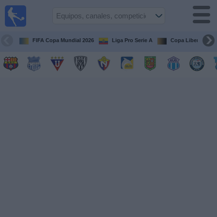
Fútbol
en vivo
Ecuador
FIFA Copa Mundial 2026
Liga Pro Serie A
Copa Libertadore
Guía de
Partidos
Televisados
Fútbol
hoy
Equipos
Competiciones
Canales
Otros
Deportes