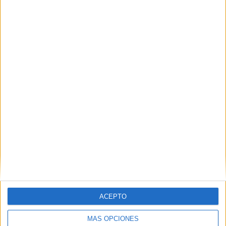
14 partidos de visitante
50%
TOTAL
MÁXIMO
TOTAL
5
2
20
COMPETICIONES
VS Angola
RIVALES
RANKING POR EQUIPOS
Angola
2 (7,14%)
Mauritania
2 (7,14%)
Burundi
2 (7,14%)
Gabón
2 (7,14%)
Costa de Marfil
2 (7,14%)
Ver ranking completo
RANKING POR COMPETICIONES
ACEPTO
FIFA Copa Mundial 2026
12 (42,86%)
MÁS OPCIONES