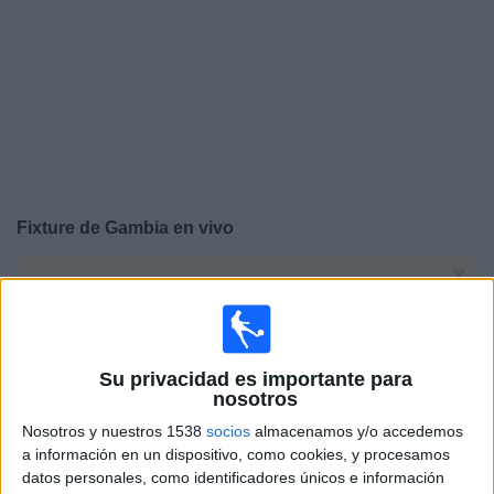
Noticias
Widget
Fixture de
Gambia
en vivo
×
Gambia:
En este momento no hay ningún partido
televisado. Puedes consultar el historial de partidos en
TV emitidos anteriormente.
Su privacidad es importante para
Martes, 14/10/2025
nosotros
Nosotros y nuestros 1538
socios
almacenamos y/o accedemos
08:00
FIFA Copa Mundial 2026
a información en un dispositivo, como cookies, y procesamos
Eliminatorias CAF
datos personales, como identificadores únicos e información