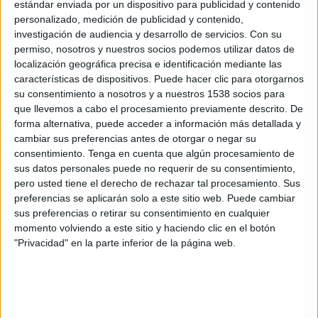
Seychelles
estándar enviada por un dispositivo para publicidad y contenido
personalizado, medición de publicidad y contenido,
Gambia
investigación de audiencia y desarrollo de servicios.
Con su
FIFA+
permiso, nosotros y nuestros socios podemos utilizar datos de
localización geográfica precisa e identificación mediante las
Viernes, 10/10/2025
características de dispositivos. Puede hacer clic para otorgarnos
su consentimiento a nosotros y a nuestros 1538 socios para
08:00
FIFA Copa Mundial 2026
que llevemos a cabo el procesamiento previamente descrito. De
Eliminatorias CAF
forma alternativa, puede acceder a información más detallada y
cambiar sus preferencias antes de otorgar o negar su
Gambia
consentimiento.
Tenga en cuenta que algún procesamiento de
Gabón
sus datos personales puede no requerir de su consentimiento,
FIFA+
pero usted tiene el derecho de rechazar tal procesamiento. Sus
preferencias se aplicarán solo a este sitio web. Puede cambiar
sus preferencias o retirar su consentimiento en cualquier
Martes, 9/9/2025
momento volviendo a este sitio y haciendo clic en el botón
14:00
FIFA Copa Mundial 2026
"Privacidad" en la parte inferior de la página web.
Eliminatorias CAF
Gambia
Burundi
FIFA+