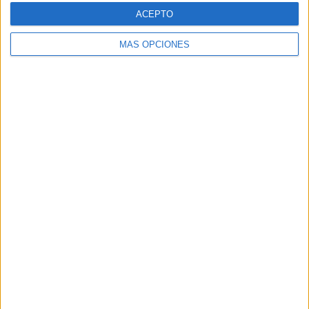
- %
- %
- %
100%
- %
ACEPTO
SÁBADO
DOMINGO
-
-
MÁS OPCIONES
- %
- %
Nº DE PARTIDOS POR MES
ENERO
FEBRERO
MARZO
ABRIL
MAYO
JUNIO
JULIO
AGOSTO
-
-
-
-
-
-
1
-
- %
- %
- %
- %
- %
- %
14,29%
- %
SEPTIEMBRE
OCTUBRE
NOVIEMBRE
DICIEMBRE
2
3
1
-
28,57%
42,86%
14,29%
- %
RANKING POR HORAS
11:45
3 (42,86%)
14:00
3 (42,86%)
12:00
1 (14,29%)