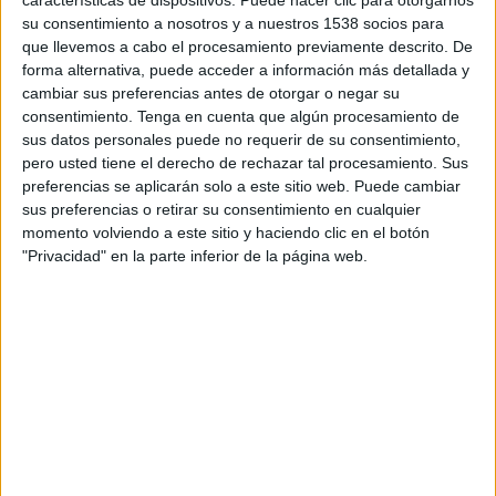
características de dispositivos. Puede hacer clic para otorgarnos
Marsaxlokk FC
su consentimiento a nosotros y a nuestros 1538 socios para
FC Pyunik
que llevemos a cabo el procesamiento previamente descrito. De
OneFootball PPV
forma alternativa, puede acceder a información más detallada y
cambiar sus preferencias antes de otorgar o negar su
consentimiento.
Tenga en cuenta que algún procesamiento de
DATOS ESTADÍSTICOS DEL EQUIPO FC PYUNIK EN
sus datos personales puede no requerir de su consentimiento,
TELEVISIÓN EN ECUADOR
pero usted tiene el derecho de rechazar tal procesamiento. Sus
preferencias se aplicarán solo a este sitio web. Puede cambiar
A fecha de hoy
9/8/2026
y desde que esta web recoge los datos
sus preferencias o retirar su consentimiento en cualquier
estadísticos de cuándo y dónde se transmiten los partidos de
Fútbol
del
momento volviendo a este sitio y haciendo clic en el botón
equipo
FC Pyunik
en
Ecuador
, que fue el
8/9/2022
, podemos dar los
"Privacidad" en la parte inferior de la página web.
siguientes datos:
7
PARTIDOS TELEVISADOS
0 partidos en abierto
0%
7 partidos de pago
100%