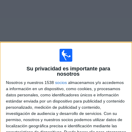
Noticias
Widget
Fixture de
FC Pyunik
en vivo
Su privacidad es importante para
×
nosotros
FC Pyunik:
En este momento no hay ningún partido
televisado. Puedes consultar el historial de partidos en
Nosotros y nuestros 1538
socios
almacenamos y/o accedemos
TV emitidos anteriormente.
a información en un dispositivo, como cookies, y procesamos
datos personales, como identificadores únicos e información
estándar enviada por un dispositivo para publicidad y contenido
Jueves, 9/7/2026
personalizado, medición de publicidad y contenido,
investigación de audiencia y desarrollo de servicios.
Con su
12:00
Conference League
permiso, nosotros y nuestros socios podemos utilizar datos de
1ª Ronda Clasificación
localización geográfica precisa e identificación mediante las