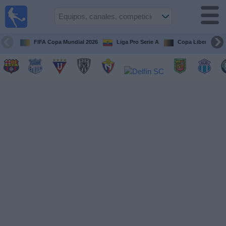
Fútbol
en vivo
Ecuador
FIFA Copa Mundial 2026
Liga Pro Serie A
Copa Libertadore
Guía de
Partidos
Televisados
Fútbol
hoy
Equipos
Competiciones
Canales
Otros
Deportes