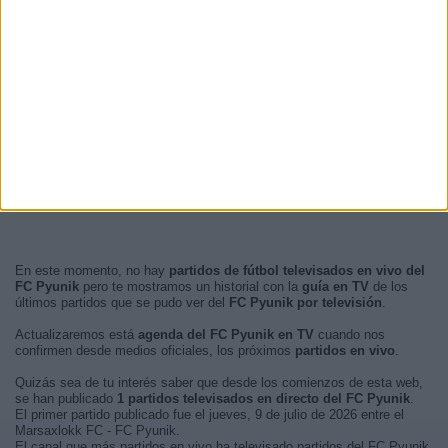
En este momento, no hay
partidos de fútbol televisados en vivo del
FC Pyunik
pero te mostramos un historial con la
guía en TV
de los
últimos partidos que se pudo ver del
FC Pyunik por televisión
.
Actualizaremos está
agenda del FC Pyunik en TV
cuando nos
confirmen desde medios oficiales, los próximos
partidos en vivo
.
Quizás sea de tu interés saber que desde los comienzos de esta web,
se han publicado
1 partidos televisados en directo del FC Pyunik
.
El primer partido publicado fue el jueves, 9 de julio de 2026 entre el
Marsaxlokk FC - FC Pyunik.
El canal que más partidos en vivo ha televisado partidos del FC Pyunik