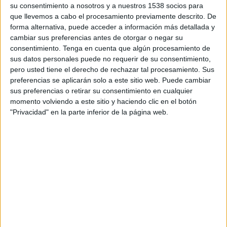
su consentimiento a nosotros y a nuestros 1538 socios para
TELEVISIÓN EN ECUADOR
que llevemos a cabo el procesamiento previamente descrito. De
forma alternativa, puede acceder a información más detallada y
A fecha de hoy
6/8/2026
y desde que esta web recoge los datos
cambiar sus preferencias antes de otorgar o negar su
estadísticos de cuándo y dónde se transmiten los partidos de
Fútbol
del
consentimiento.
Tenga en cuenta que algún procesamiento de
equipo
Sport Huancayo
en
Ecuador
, que fue el
11/8/2016
, podemos dar
sus datos personales puede no requerir de su consentimiento,
los siguientes datos:
pero usted tiene el derecho de rechazar tal procesamiento. Sus
237
preferencias se aplicarán solo a este sitio web. Puede cambiar
sus preferencias o retirar su consentimiento en cualquier
momento volviendo a este sitio y haciendo clic en el botón
PARTIDOS TELEVISADOS
"Privacidad" en la parte inferior de la página web.
8 partidos en abierto
3,38%
229 partidos de pago
96,62%
ÚLTIMO PARTIDO EN ABIERTO
Cusco FC - Sport Huancayo
26/4/2026 Liga 1 Perú por Fanatiz, L1 Max YouTube
RANKING POR CANALES