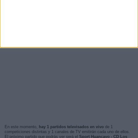
En este momento,
hay 1 partidos televisados en vivo
de 1
competiciones distintas y 1 canales de TV emitirán cada uno de ellos.
El próximo partido que podrás ver será el
Sport Huancayo - CD Los