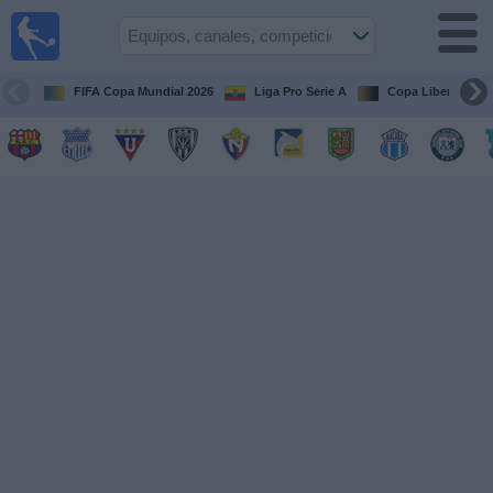
Fútbol
en vivo
Ecuador
FIFA Copa Mundial 2026
Liga Pro Serie A
Copa Libertadore
Guía de
Partidos
Televisados
Fútbol
hoy
Equipos
Competiciones
Canales
Otros
Deportes