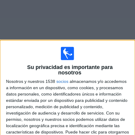
Noticias
Widget
Fixture de
Sport Huancayo
en vivo
Su privacidad es importante para
nosotros
Mañana viernes, 7/8/2026
Nosotros y nuestros 1538
socios
almacenamos y/o accedemos
13:00
Liga 1 Perú
a información en un dispositivo, como cookies, y procesamos
datos personales, como identificadores únicos e información
Sport Huancayo
estándar enviada por un dispositivo para publicidad y contenido
CD Los Chankas
personalizado, medición de publicidad y contenido,
investigación de audiencia y desarrollo de servicios.
Con su
Fanatiz (Míralo en vivo)
permiso, nosotros y nuestros socios podemos utilizar datos de
localización geográfica precisa e identificación mediante las
características de dispositivos. Puede hacer clic para otorgarnos
DATOS ESTADÍSTICOS DEL EQUIPO SPORT HUANCAYO EN