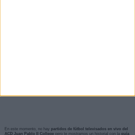
En este momento, no hay
partidos de fútbol televisados en vivo del
ACD Juan Pablo II College
pero te mostramos un historial con la
guía