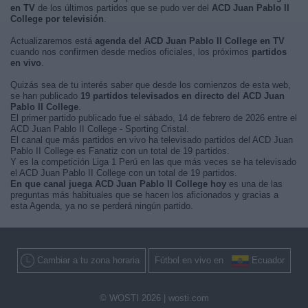
en TV
de los últimos partidos que se pudo ver del
ACD Juan Pablo II
College por televisión
.
Actualizaremos está
agenda del ACD Juan Pablo II College en TV
cuando nos confirmen desde medios oficiales, los próximos
partidos
en vivo
.
Quizás sea de tu interés saber que desde los comienzos de esta web,
se han publicado
19 partidos televisados en directo del ACD Juan
Pablo II College
.
El primer partido publicado fue el sábado, 14 de febrero de 2026 entre el
ACD Juan Pablo II College - Sporting Cristal.
El canal que más partidos en vivo ha televisado partidos del ACD Juan
Pablo II College es Fanatiz con un total de 19 partidos.
Y es la competición Liga 1 Perú en las que más veces se ha televisado
el ACD Juan Pablo II College con un total de 19 partidos.
En que canal juega ACD Juan Pablo II College hoy
es una de las
preguntas más habituales que se hacen los aficionados y gracias a
esta Agenda, ya no se perderá ningún partido.
Cambiar a tu zona horaria
Fútbol en vivo en
Ecuador
© WOSTI 2026 |
wosti.com