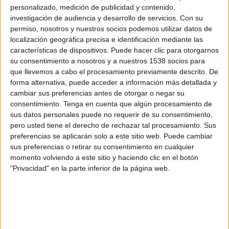
Atlético Grau
personalizado, medición de publicidad y contenido,
Fanatiz (Míralo en vivo)
investigación de audiencia y desarrollo de servicios.
Con su
permiso, nosotros y nuestros socios podemos utilizar datos de
localización geográfica precisa e identificación mediante las
Domingo, 2/8/2026
características de dispositivos. Puede hacer clic para otorgarnos
11:00
Liga 1 Perú
su consentimiento a nosotros y a nuestros 1538 socios para
que llevemos a cabo el procesamiento previamente descrito. De
Sporting Cristal
forma alternativa, puede acceder a información más detallada y
cambiar sus preferencias antes de otorgar o negar su
ACD Juan Pablo II College
consentimiento.
Tenga en cuenta que algún procesamiento de
Fanatiz (Míralo en vivo)
sus datos personales puede no requerir de su consentimiento,
pero usted tiene el derecho de rechazar tal procesamiento. Sus
Sábado, 25/7/2026
preferencias se aplicarán solo a este sitio web. Puede cambiar
sus preferencias o retirar su consentimiento en cualquier
15:15
Liga 1 Perú
momento volviendo a este sitio y haciendo clic en el botón
"Privacidad" en la parte inferior de la página web.
ACD Juan Pablo II College
Cienciano
Fanatiz (Míralo en vivo)
Más días