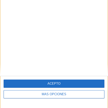
3
4
21
COMPETICIONES
VS Sporting
RIVALES
Cristal
RANKING POR EQUIPOS
Sporting Cristal
4 (6,9%)
Comerciantes Unidos
4 (6,9%)
Atlético Grau
4 (6,9%)
Alianza Atlético
4 (6,9%)
Cienciano
4 (6,9%)
Ver ranking completo
RANKING POR COMPETICIONES
Liga 1 Perú
55 (94,83%)
ACEPTO
Amistoso
2 (3,45%)
Liga 2 Perú
1 (1,72%)
MÁS OPCIONES
Ver ranking completo