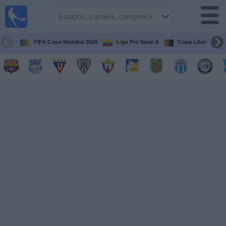
Fútbol
en vivo
Ecuador
FIFA Copa Mundial 2026
Liga Pro Serie A
Copa Libertadore
Guía de
Partidos
Televisados
Fútbol
hoy
Equipos
Competiciones
Canales
Otros
Deportes