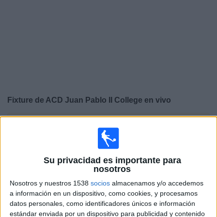
Noticias
Widget
Fixture de
ACD Juan Pablo II College
en vivo
×
ACD Juan Pablo II College:
En este momento no hay
ningún partido televisado. Puedes consultar el historial
de partidos en TV emitidos anteriormente.
Su privacidad es importante para
nosotros
Sábado, 8/8/2026
Nosotros y nuestros 1538
socios
almacenamos y/o accedemos
15:30
Liga 1 Perú
a información en un dispositivo, como cookies, y procesamos
datos personales, como identificadores únicos e información
ACD Juan Pablo II College
estándar enviada por un dispositivo para publicidad y contenido