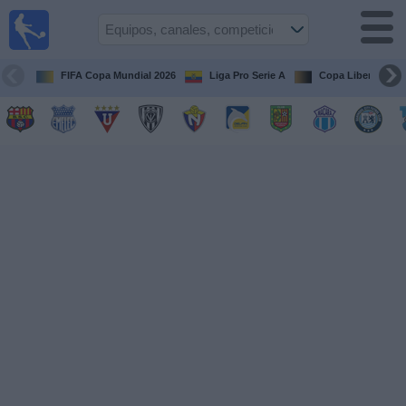
Fútbol
en vivo
Ecuador
FIFA Copa Mundial 2026
Liga Pro Serie A
Copa Libertadore
Guía de
Partidos
Televisados
Fútbol
hoy
Equipos
Competiciones
Canales
Otros
Deportes