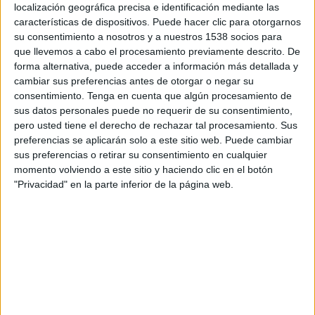
localización geográfica precisa e identificación mediante las
16:00
Primera Nacional Argentina
características de dispositivos. Puede hacer clic para otorgarnos
Godoy Cruz
su consentimiento a nosotros y a nuestros 1538 socios para
que llevemos a cabo el procesamiento previamente descrito. De
Deportivo Maipú
forma alternativa, puede acceder a información más detallada y
LPF Play
cambiar sus preferencias antes de otorgar o negar su
consentimiento.
Tenga en cuenta que algún procesamiento de
Sábado, 22/8/2026
sus datos personales puede no requerir de su consentimiento,
pero usted tiene el derecho de rechazar tal procesamiento. Sus
15:00
Primera Nacional Argentina
preferencias se aplicarán solo a este sitio web. Puede cambiar
sus preferencias o retirar su consentimiento en cualquier
Deportivo Maipú
momento volviendo a este sitio y haciendo clic en el botón
Quilmes
"Privacidad" en la parte inferior de la página web.
LPF Play
DATOS ESTADÍSTICOS DEL EQUIPO DEPORTIVO MAIPÚ EN
TELEVISIÓN EN ECUADOR
A fecha de hoy
6/8/2026
y desde que esta web recoge los datos
estadísticos de cuándo y dónde se transmiten los partidos de
Fútbol
del