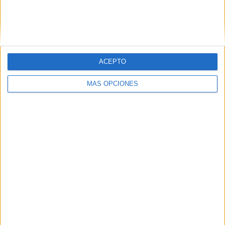
Deportivo Riestra
3 (6,98%)
Quilmes
3 (6,98%)
Ver ranking completo
ACEPTO
RANKING POR COMPETICIONES
Primera Nacional Argentina
39 (90,7%)
MÁS OPCIONES
Copa Argentina
4 (9,3%)
Ver ranking completo
Nº DE PARTIDOS POR DÍA DE LA SEMANA
LUNES
MARTES
MIÉRCOLES
JUEVES
VIERNES
4
1
-
2
4
9,3%
2,33%
- %
4,65%
9,3%
SÁBADO
DOMINGO
12
20