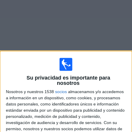
Noticias
Widget
Fixture de
Deportivo Maipú
en vivo
Mañana viernes, 7/8/2026
Su privacidad es importante para
nosotros
18:00
Primera Nacional Argentina
Nosotros y nuestros 1538
socios
almacenamos y/o accedemos
Midland
a información en un dispositivo, como cookies, y procesamos
Deportivo Maipú
datos personales, como identificadores únicos e información
estándar enviada por un dispositivo para publicidad y contenido
LPF Play
personalizado, medición de publicidad y contenido,
investigación de audiencia y desarrollo de servicios.
Con su
Sábado, 15/8/2026
permiso, nosotros y nuestros socios podemos utilizar datos de