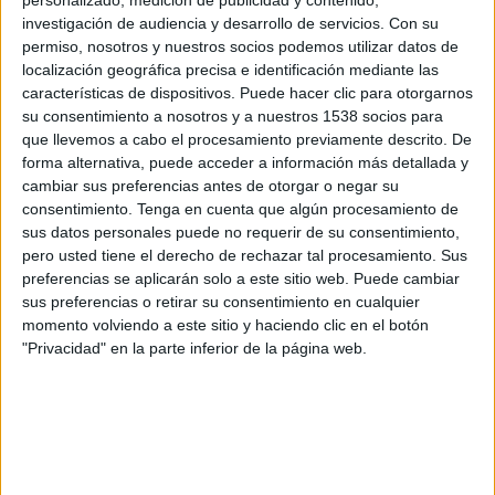
personalizado, medición de publicidad y contenido,
investigación de audiencia y desarrollo de servicios.
Con su
Domingo, 16/8/2026
permiso, nosotros y nuestros socios podemos utilizar datos de
13:30
Primera Nacional Argentina
localización geográfica precisa e identificación mediante las
características de dispositivos. Puede hacer clic para otorgarnos
su consentimiento a nosotros y a nuestros 1538 socios para
que llevemos a cabo el procesamiento previamente descrito. De
forma alternativa, puede acceder a información más detallada y
CA Colón
cambiar sus preferencias antes de otorgar o negar su
Patronato
consentimiento.
Tenga en cuenta que algún procesamiento de
LPF Play
sus datos personales puede no requerir de su consentimiento,
pero usted tiene el derecho de rechazar tal procesamiento. Sus
preferencias se aplicarán solo a este sitio web. Puede cambiar
Sábado, 22/8/2026
sus preferencias o retirar su consentimiento en cualquier
15:00
Primera Nacional Argentina
momento volviendo a este sitio y haciendo clic en el botón
"Privacidad" en la parte inferior de la página web.
Patronato
Gimnasia Jujuy