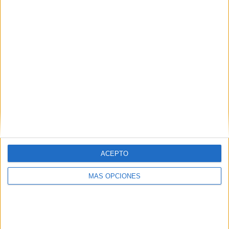
48,68%
TOTAL
MÁXIMO
TOTAL
7
9
60
COMPETICIONES
VS Boca
RIVALES
Juniors
RANKING POR EQUIPOS
Boca Juniors
9 (3,95%)
Independiente
8 (3,51%)
Talleres Córdoba
8 (3,51%)
Lanús
8 (3,51%)
Banfield
8 (3,51%)
ACEPTO
Ver ranking completo
MÁS OPCIONES
RANKING POR COMPETICIONES
Primera División Argentina
136 (59,65%)
Primera Nacional Argentina
35 (15,35%)