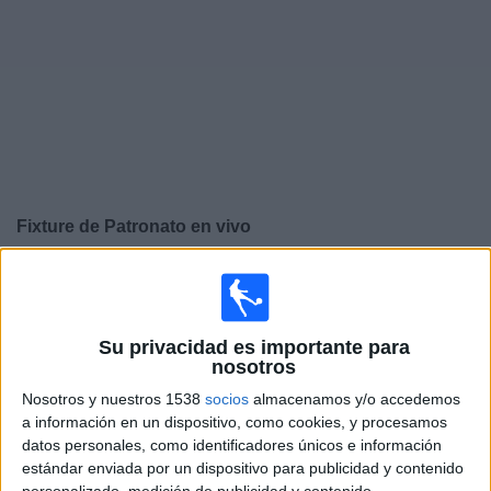
Noticias
Widget
Fixture de
Patronato
en vivo
Domingo, 9/8/2026
13:00
Primera Nacional Argentina
Su privacidad es importante para
nosotros
Nosotros y nuestros 1538
socios
almacenamos y/o accedemos
Colegiales
a información en un dispositivo, como cookies, y procesamos
Patronato
datos personales, como identificadores únicos e información
estándar enviada por un dispositivo para publicidad y contenido
LPF Play