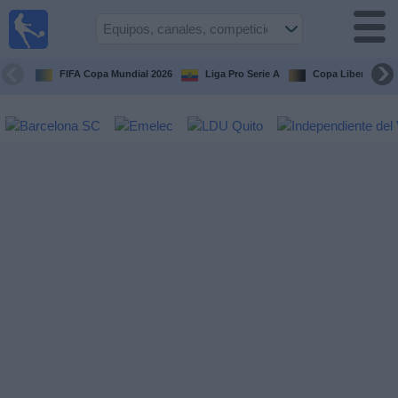
Fútbol
en vivo
Ecuador
FIFA Copa Mundial 2026
Liga Pro Serie A
Copa Libertadore
Guía de
Partidos
Televisados
Fútbol
hoy
Equipos
Competiciones
Canales
Otros
Deportes