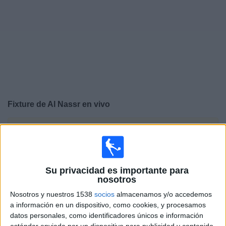
Noticias
Widget
Fixture de
Al Nassr
en vivo
×
Al Nassr:
En este momento no hay ningún partido
televisado. Puedes consultar el historial de partidos en
TV emitidos anteriormente.
Su privacidad es importante para
nosotros
Jueves, 21/5/2026
Nosotros y nuestros 1538
socios
almacenamos y/o accedemos
13:00
Saudi Pro League
a información en un dispositivo, como cookies, y procesamos
datos personales, como identificadores únicos e información
Al Nassr
estándar enviada por un dispositivo para publicidad y contenido