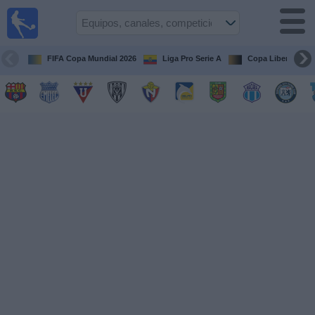
Fútbol
en vivo
Ecuador
FIFA Copa Mundial 2026
Liga Pro Serie A
Copa Libertadore
Guía de
Partidos
Televisados
Fútbol
hoy
Equipos
Competiciones
Canales
Otros
Deportes