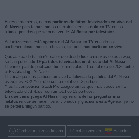
En este momento, no hay
partidos de fútbol televisados en vivo del
Al Nassr
pero te mostramos un historial con la
guía en TV
de los
últimos partidos que se pudo ver del
Al Nassr por televisión
.
Actualizaremos está
agenda del Al Nassr en TV
cuando nos
confirmen desde medios oficiales, los próximos
partidos en vivo
.
Quizás sea de tu interés saber que desde los comienzos de esta web,
se han publicado
19 partidos televisados en directo del Al Nassr
.
El primer partido publicado fue el miércoles, 11 de febrero de 2026 entre
el FK Arkadag - Al Nassr.
El canal que más partidos en vivo ha televisado partidos del Al Nassr
es Somos FOX YouTube con un total de 12 partidos.
Y es la competición Saudi Pro League en las que más veces se ha
televisado el Al Nassr con un total de 13 partidos.
En que canal juega Al Nassr hoy
es una de las preguntas más
habituales que se hacen los aficionados y gracias a esta Agenda, ya no
se perderá ningún partido.
Cambiar a tu zona horaria
Fútbol en vivo en
Ecuador