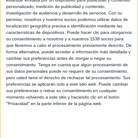
Damac FC
personalizado, medición de publicidad y contenido,
Somos FOX YouTube
OneFootball
investigación de audiencia y desarrollo de servicios.
Con su
permiso, nosotros y nuestros socios podemos utilizar datos de
localización geográfica precisa e identificación mediante las
Sábado, 16/5/2026
características de dispositivos. Puede hacer clic para otorgarnos
12:45
AFC Champions League Two
su consentimiento a nosotros y a nuestros 1538 socios para
Final
que llevemos a cabo el procesamiento previamente descrito. De
forma alternativa, puede acceder a información más detallada y
Al Nassr
cambiar sus preferencias antes de otorgar o negar su
Gamba Osaka
consentimiento.
Tenga en cuenta que algún procesamiento de
Disney+ Premium
sus datos personales puede no requerir de su consentimiento,
pero usted tiene el derecho de rechazar tal procesamiento. Sus
preferencias se aplicarán solo a este sitio web. Puede cambiar
Martes, 12/5/2026
sus preferencias o retirar su consentimiento en cualquier
13:00
Saudi Pro League
momento volviendo a este sitio y haciendo clic en el botón
"Privacidad" en la parte inferior de la página web.
Al Nassr
Al Hilal
Somos FOX YouTube