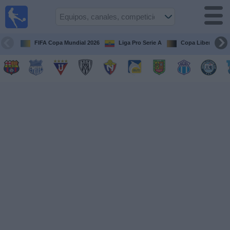
Fútbol
en vivo
Ecuador
FIFA Copa Mundial 2026
Liga Pro Serie A
Copa Libertadore
Guía de
Partidos
Televisados
Fútbol
hoy
Equipos
Competiciones
Canales
Otros
Deportes