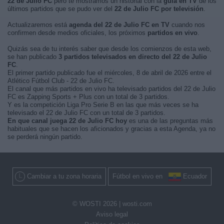
22 de Julio FC
pero te mostramos un historial con la
guía en TV
de los
últimos partidos que se pudo ver del
22 de Julio FC por televisión
.
Actualizaremos está
agenda del 22 de Julio FC en TV
cuando nos
confirmen desde medios oficiales, los próximos
partidos en vivo
.
Quizás sea de tu interés saber que desde los comienzos de esta web,
se han publicado
3 partidos televisados en directo del 22 de Julio
FC
.
El primer partido publicado fue el miércoles, 8 de abril de 2026 entre el
Atlético Fútbol Club - 22 de Julio FC.
El canal que más partidos en vivo ha televisado partidos del 22 de Julio
FC es Zapping Sports + Plus con un total de 3 partidos.
Y es la competición Liga Pro Serie B en las que más veces se ha
televisado el 22 de Julio FC con un total de 3 partidos.
En que canal juega 22 de Julio FC hoy
es una de las preguntas más
habituales que se hacen los aficionados y gracias a esta Agenda, ya no
se perderá ningún partido.
Cambiar a tu zona horaria
Fútbol en vivo en
Ecuador
© WOSTI 2026 |
wosti.com
Aviso legal