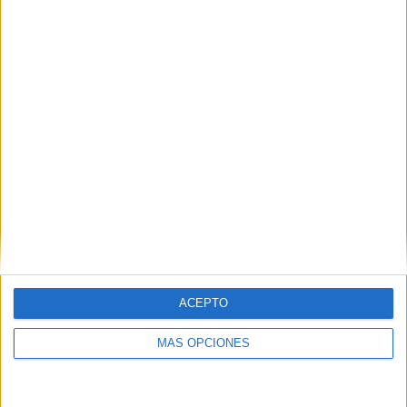
TOTAL
MÁXIMO
TOTAL
2
3
10
COMPETICIONES
VS Atlético
RIVALES
Vinotinto
RANKING POR EQUIPOS
Atlético Vinotinto
3 (15,79%)
Chacaritas FC
3 (15,79%)
El Nacional
3 (15,79%)
Imbabura
2 (10,53%)
CSD Vargas Torres
2 (10,53%)
Ver ranking completo
RANKING POR COMPETICIONES
ACEPTO
Liga Pro Serie B
18 (94,74%)
MÁS OPCIONES
Copa Ecuador
1 (5,26%)
Ver ranking completo