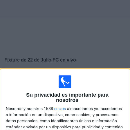
Noticias
Widget
Fixture de
22 de Julio FC
en vivo
×
22 de Julio FC:
En este momento no hay ningún
partido televisado. Puedes consultar el historial de
partidos en TV emitidos anteriormente.
Su privacidad es importante para
nosotros
Viernes, 31/7/2026
Nosotros y nuestros 1538
socios
almacenamos y/o accedemos
15:30
Liga Pro Serie B
a información en un dispositivo, como cookies, y procesamos
datos personales, como identificadores únicos e información
22 de Julio FC
estándar enviada por un dispositivo para publicidad y contenido