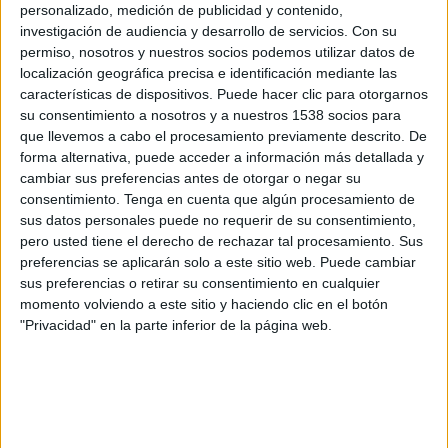
El Nacional
personalizado, medición de publicidad y contenido,
investigación de audiencia y desarrollo de servicios.
Con su
Zapping Sports + Plus (canal 16)
permiso, nosotros y nuestros socios podemos utilizar datos de
localización geográfica precisa e identificación mediante las
Sábado, 9/5/2026
características de dispositivos. Puede hacer clic para otorgarnos
su consentimiento a nosotros y a nuestros 1538 socios para
11:00
Liga Pro Serie B
que llevemos a cabo el procesamiento previamente descrito. De
El Nacional
forma alternativa, puede acceder a información más detallada y
cambiar sus preferencias antes de otorgar o negar su
22 de Julio FC
consentimiento.
Tenga en cuenta que algún procesamiento de
Zapping Sports + Plus (canal 16)
sus datos personales puede no requerir de su consentimiento,
Liga Ecuabet YouTube
pero usted tiene el derecho de rechazar tal procesamiento. Sus
preferencias se aplicarán solo a este sitio web. Puede cambiar
Miércoles, 8/4/2026
sus preferencias o retirar su consentimiento en cualquier
momento volviendo a este sitio y haciendo clic en el botón
16:30
Liga Pro Serie B
"Privacidad" en la parte inferior de la página web.
Atlético Fútbol Club
22 de Julio FC
Zapping Sports + Plus (canal 16)