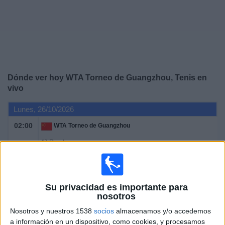
Noticias
Widget
Dónde ver hoy WTA Torneo de Guangzhou, Tenis en
vivo
Lunes, 26/10/2026
02:00
WTA Torneo de Guangzhou
1ª Ronda
WTA 250
WTA TV
Disney+ Premium
Su privacidad es importante para
Martes, 27/10/2026
nosotros
02:00
WTA Torneo de Guangzhou
Nosotros y nuestros 1538
socios
almacenamos y/o accedemos
a información en un dispositivo, como cookies, y procesamos
1ª Ronda