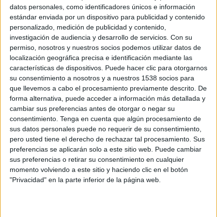
datos personales, como identificadores únicos e información
WTA 250
estándar enviada por un dispositivo para publicidad y contenido
WTA TV
Disney+ Premium
personalizado, medición de publicidad y contenido,
investigación de audiencia y desarrollo de servicios.
Con su
Miércoles, 28/10/2026
permiso, nosotros y nuestros socios podemos utilizar datos de
localización geográfica precisa e identificación mediante las
02:00
WTA Torneo de Guangzhou
características de dispositivos. Puede hacer clic para otorgarnos
su consentimiento a nosotros y a nuestros 1538 socios para
2ª Ronda
que llevemos a cabo el procesamiento previamente descrito. De
WTA 250
forma alternativa, puede acceder a información más detallada y
WTA TV
Disney+ Premium
cambiar sus preferencias antes de otorgar o negar su
consentimiento.
Tenga en cuenta que algún procesamiento de
Más días
sus datos personales puede no requerir de su consentimiento,
pero usted tiene el derecho de rechazar tal procesamiento. Sus
preferencias se aplicarán solo a este sitio web. Puede cambiar
DATOS ESTADÍSTICOS DE WTA TORNEO DE GUANGZHOU
sus preferencias o retirar su consentimiento en cualquier
EN TELEVISIÓN EN ECUADOR
momento volviendo a este sitio y haciendo clic en el botón
"Privacidad" en la parte inferior de la página web.
A fecha de hoy
8/8/2026
y desde que esta web recoge los datos
estadísticos de cuándo y dónde se televisan los partidos de
Tenis
de la
competición
WTA Torneo de Guangzhou
en
Ecuador
, que fue el