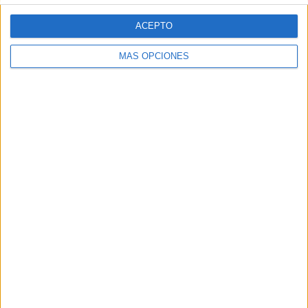
ACEPTO
M. Linette
5 (8,62%)
Y. Yuan
4 (6,9%)
MÁS OPCIONES
K. Siniakova
4 (6,9%)
L. Sun
4 (6,9%)
C. Liu
3 (5,17%)
Ver ranking completo
Ranking equipos por nº de partidos Visitante
Xi. Wang
5 (8,62%)
A. Li
5 (8,62%)
Y. Putintseva
3 (5,17%)
L. Bronzetti
3 (5,17%)
C. Dolehide
3 (5,17%)
Ver ranking completo
Nº DE PARTIDOS POR DÍA DE LA SEMANA