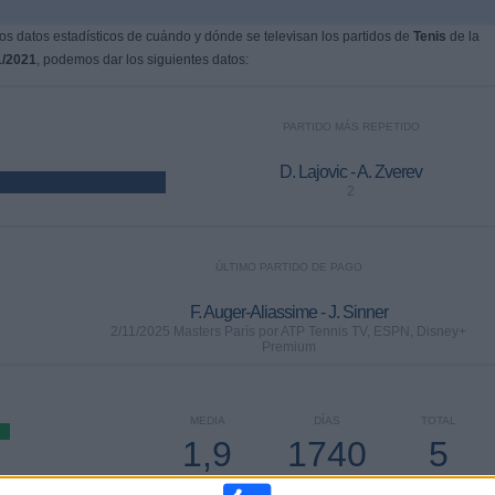
s datos estadísticos de cuándo y dónde se televisan los partidos de
Tenis
de la
1/2021
, podemos dar los siguientes datos:
PARTIDO MÁS REPETIDO
D. Lajovic - A. Zverev
2
ÚLTIMO PARTIDO DE PAGO
F. Auger-Aliassime - J. Sinner
2/11/2025 Masters París por ATP Tennis TV, ESPN, Disney+
Premium
MEDIA
DÍAS
TOTAL
1,9
1740
5
CANALES POR
SIN PARTIDO
CANALES TV