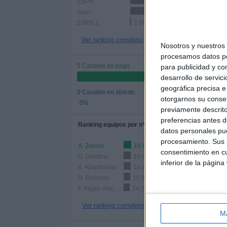
ESPN
82 (34,75%)
Star+
49 (20,76%)
ESPN 2
2 (0,85%)
Ver ranking completo
Nosotros y nuestro
procesamos datos per
5 Canales de pago
para publicidad y co
desarrollo de servici
geográfica precisa e 
0 Canales en abierto
otorgarnos su conse
0%
previamente descrito
preferencias antes d
Ranking equipos por nº de partidos
datos personales pue
procesamiento. Sus p
A. Zverev
18 (7,63%)
consentimiento en cu
G. Dimitrov
16 (6,78%)
inferior de la página
K. Khachanov
16 (6,78%)
N. Djokovic
15 (6,36%)
F. Auger-Aliassime
14 (5,93%)
Ver ranking completo
M