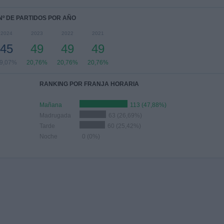
Nº DE PARTIDOS POR AÑO
2024
2023
2022
2021
45
49
49
49
9,07%
20,76%
20,76%
20,76%
RANKING POR FRANJA HORARIA
Mañana
113 (47,88%)
Madrugada
63 (26,69%)
Tarde
60 (25,42%)
Noche
0 (0%)