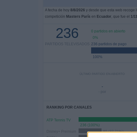
A fecha de hoy
8/8/2026
y desde que esta web recoge lo
competición
Masters París
en
Ecuador
, que fue el
1/1
236
0 partidos en abierto
0%
PARTIDOS TELEVISADOS
236 partidos de pago
100%
ÚLTIMO PARTIDO EN ABIERTO
-
- por
RANKING POR CANALES
ATP Tennis TV
236 (100%)
Disney+ Premium
89 (37,71%)