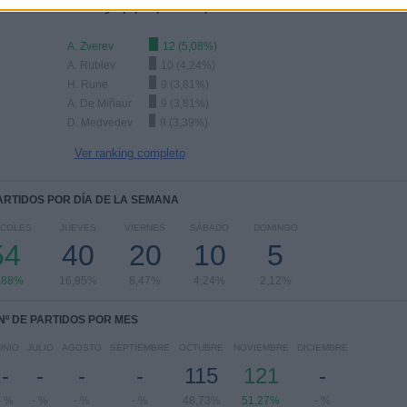
Ranking equipos por nº de partidos Visitante
A. Zverev
12 (5,08%)
A. Rublev
10 (4,24%)
H. Rune
9 (3,81%)
A. De Miñaur
9 (3,81%)
D. Medvedev
8 (3,39%)
Ver ranking completo
PARTIDOS POR DÍA DE LA SEMANA
RCOLES
JUEVES
VIERNES
SÁBADO
DOMINGO
54
40
20
10
5
,88%
16,95%
8,47%
4,24%
2,12%
Nº DE PARTIDOS POR MES
UNIO
JULIO
AGOSTO
SEPTIEMBRE
OCTUBRE
NOVIEMBRE
DICIEMBRE
-
-
-
-
115
121
-
- %
- %
- %
- %
48,73%
51,27%
- %