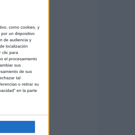
ivo, como cookies, y
por un dispositivo
ón de audiencia y
de localización
 clic para
bo el procesamiento
cambiar sus
esamiento de sus
echazar tal
erencias o retirar su
vacidad" en la parte