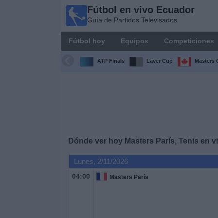
Fútbol en vivo Ecuador
Fútbol
Guía de Partidos Televisados
en vivo
Ecuador
Fútbol hoy
Equipos
Competiciones
Guía de
Partidos
ATP Finals
Laver Cup
Masters 
Televisados
Fútbol
hoy
Equipos
Dónde ver hoy Masters París, Tenis en v
Competiciones
Lunes, 2/11/2026
04:00
Masters París
Canales
Otros
Deportes