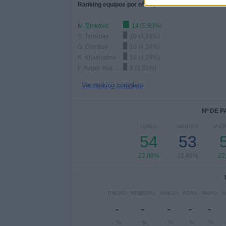
Ranking equipos por nº de partidos Local
N. Djokovic
14 (5,93%)
S. Tsitsipas
10 (4,24%)
G. Dimitrov
10 (4,24%)
K. Khachanov
10 (4,24%)
F. Auger-Aliassime
9 (3,81%)
Ver ranking completo
Nº DE 
LUNES
MARTES
MIÉ
54
53
22,88%
22,46%
22
ENERO
FEBRERO
MARZO
ABRIL
MAYO
J
-
-
-
-
-
- %
- %
- %
- %
- %