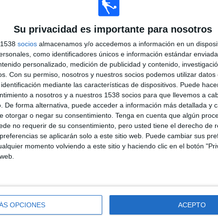
PARTIDO
GRATUÍTO
Su privacidad es importante para nosotros
s 1538
socios
almacenamos y/o accedemos a información en un disposit
sonales, como identificadores únicos e información estándar enviada 
ntenido personalizado, medición de publicidad y contenido, investigaci
TOTAL
TOTAL
100%
os.
Con su permiso, nosotros y nuestros socios podemos utilizar datos 
112
5
identificación mediante las características de dispositivos. Puede hacer
ntimiento a nosotros y a nuestros 1538 socios para que llevemos a ca
Total equipos
CANALES
. De forma alternativa, puede acceder a información más detallada y 
e otorgar o negar su consentimiento.
Tenga en cuenta que algún proc
Ranking equipos por nº de partidos en abierto
de no requerir de su consentimiento, pero usted tiene el derecho de r
referencias se aplicarán solo a este sitio web. Puede cambiar sus pref
alquier momento volviendo a este sitio y haciendo clic en el botón "Pri
Ver ranking completo
 web.
ÁS OPCIONES
ACEPTO