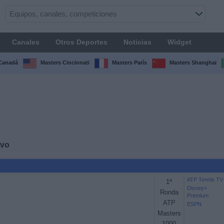
Canales
Otros Deportes
Noticias
Widget
Canadá
Masters Cincinnati
Masters París
Masters Shanghai
ivo
ATP Tennis TV
1ª
Disney+
Ronda
Premium
ATP
ESPN
Masters
1000