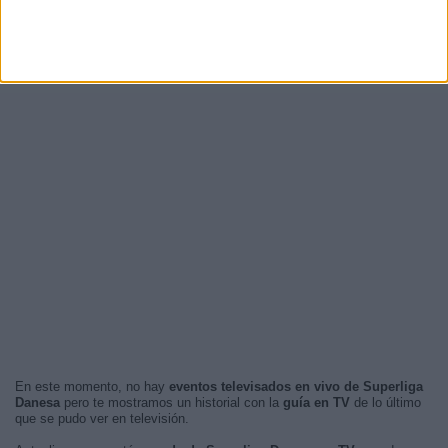
En este momento, no hay
eventos televisados en vivo de Superliga
Danesa
pero te mostramos un historial con la
guía en TV
de lo último
que se pudo ver en televisión.