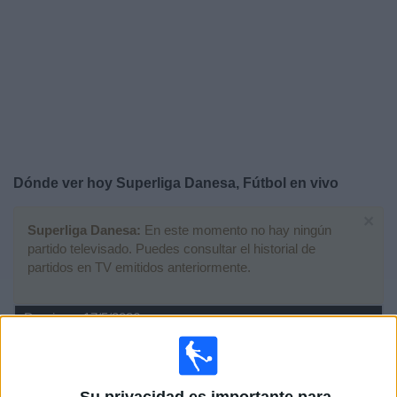
Noticias
Widget
Dónde ver hoy Superliga Danesa, Fútbol en vivo
×
Superliga Danesa:
En este momento no hay ningún
partido televisado. Puedes consultar el historial de
partidos en TV emitidos anteriormente.
Domingo, 17/5/2026
11:00
Superliga Danesa
FC Midtjylland
Su privacidad es importante para