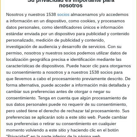
Brondby IF
nosotros
Fanatiz (Míralo en vivo)
Nosotros y nuestros 1538
socios
almacenamos y/o accedemos
a información en un dispositivo, como cookies, y procesamos
Domingo, 10/5/2026
datos personales, como identificadores únicos e información
estándar enviada por un dispositivo para publicidad y contenido
07:00
Superliga Danesa
personalizado, medición de publicidad y contenido,
investigación de audiencia y desarrollo de servicios.
Con su
Nordsjælland
permiso, nosotros y nuestros socios podemos utilizar datos de
FC Midtjylland
localización geográfica precisa e identificación mediante las
Fanatiz (Míralo en vivo)
características de dispositivos. Puede hacer clic para otorgarnos
su consentimiento a nosotros y a nuestros 1538 socios para
que llevemos a cabo el procesamiento previamente descrito. De
Domingo, 26/4/2026
forma alternativa, puede acceder a información más detallada y
13:00
Superliga Danesa
cambiar sus preferencias antes de otorgar o negar su
consentimiento.
Tenga en cuenta que algún procesamiento de
AGF Aarhus
sus datos personales puede no requerir de su consentimiento,
FC Midtjylland
pero usted tiene el derecho de rechazar tal procesamiento. Sus
preferencias se aplicarán solo a este sitio web. Puede cambiar
Fanatiz (Míralo en vivo)
sus preferencias o retirar su consentimiento en cualquier
momento volviendo a este sitio y haciendo clic en el botón
Más días
"Privacidad" en la parte inferior de la página web.