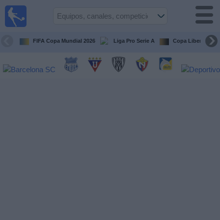
Fútbol
en vivo
Ecuador
FIFA Copa Mundial 2026
Liga Pro Serie A
Copa Libertadore
Guía de
Partidos
Televisados
Fútbol
hoy
Equipos
Competiciones
Canales
Otros
Deportes