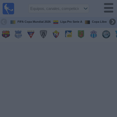
Fútbol
en vivo
Ecuador
FIFA Copa Mundial 2026
Liga Pro Serie A
Copa Libertadore
Guía de
Partidos
Televisados
Fútbol
hoy
Equipos
Competiciones
Canales
Otros
Deportes