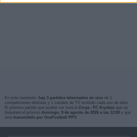
En este momento,
hay 3 partidos televisados en vivo
de 1
competiciones distintas y 1 canales de TV emitirán cada uno de ellos.
El próximo partido que podrás ver será el
Zorya - FC Kryvbas
que se
disputará el próximo
domingo, 9 de agosto de 2026 a las 12:00
y que
será
transmitido por OneFootball PPV
.