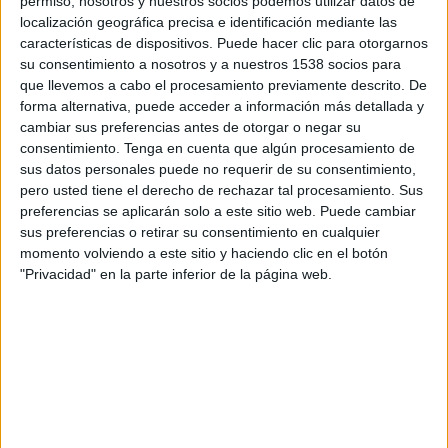
permiso, nosotros y nuestros socios podemos utilizar datos de
19:00
Premier League Ucrania
localización geográfica precisa e identificación mediante las
características de dispositivos. Puede hacer clic para otorgarnos
FC Polissya Zhytomyr
su consentimiento a nosotros y a nuestros 1538 socios para
Zorya
que llevemos a cabo el procesamiento previamente descrito. De
forma alternativa, puede acceder a información más detallada y
OneFootball PPV
cambiar sus preferencias antes de otorgar o negar su
consentimiento.
Tenga en cuenta que algún procesamiento de
Viernes, 28/8/2026
sus datos personales puede no requerir de su consentimiento,
19:00
Premier League Ucrania
pero usted tiene el derecho de rechazar tal procesamiento. Sus
preferencias se aplicarán solo a este sitio web. Puede cambiar
Zorya
sus preferencias o retirar su consentimiento en cualquier
momento volviendo a este sitio y haciendo clic en el botón
Metalist 1925 Kharkiv
"Privacidad" en la parte inferior de la página web.
OneFootball PPV
DATOS ESTADÍSTICOS DEL EQUIPO ZORYA EN TELEVISIÓN
EN ECUADOR
A fecha de hoy
8/8/2026
y desde que esta web recoge los datos
estadísticos de cuándo y dónde se transmiten los partidos de
Fútbol
del