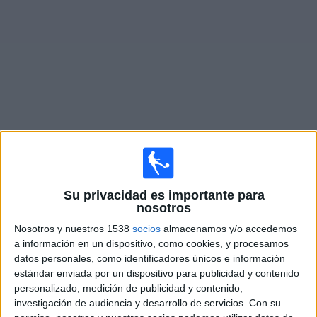
Noticias
Widget
Fixture de
Zorya
en vivo
Mañana domingo, 9/8/2026
Su privacidad es importante para
05:00
Premier League Ucrania
nosotros
Zorya
Nosotros y nuestros 1538
socios
almacenamos y/o accedemos
a información en un dispositivo, como cookies, y procesamos
FC Kryvbas
datos personales, como identificadores únicos e información
OneFootball PPV
estándar enviada por un dispositivo para publicidad y contenido
personalizado, medición de publicidad y contenido,
Viernes, 14/8/2026
investigación de audiencia y desarrollo de servicios.
Con su