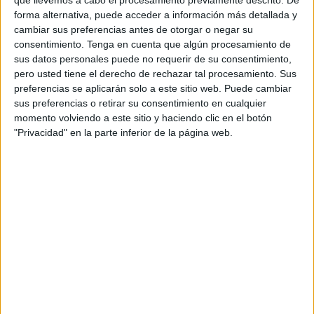
que llevemos a cabo el procesamiento previamente descrito. De
TELEVISIÓN EN ECUADOR
forma alternativa, puede acceder a información más detallada y
cambiar sus preferencias antes de otorgar o negar su
A fecha de hoy
9/8/2026
y desde que esta web recoge los datos
consentimiento.
Tenga en cuenta que algún procesamiento de
estadísticos de cuándo y dónde se transmiten los partidos de
Fútbol
del
sus datos personales puede no requerir de su consentimiento,
equipo
Torquay Utd.
en
Ecuador
, que fue el
6/11/2022
, podemos dar los
pero usted tiene el derecho de rechazar tal procesamiento. Sus
siguientes datos:
preferencias se aplicarán solo a este sitio web. Puede cambiar
sus preferencias o retirar su consentimiento en cualquier
16
momento volviendo a este sitio y haciendo clic en el botón
"Privacidad" en la parte inferior de la página web.
PARTIDOS TELEVISADOS
0 partidos en abierto
0%
16 partidos de pago
100%
RANKING POR CANALES
DAZN
14 (87,5%)
Star+
2 (12,5%)
Ver ranking completo