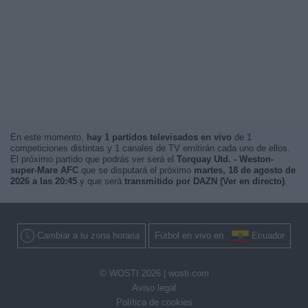
En este momento,
hay 1 partidos televisados en vivo
de 1
competiciones distintas y 1 canales de TV emitirán cada uno de ellos.
El próximo partido que podrás ver será el
Torquay Utd. - Weston-
super-Mare AFC
que se disputará el próximo
martes, 18 de agosto de
2026 a las 20:45
y que será
transmitido por DAZN (Ver en directo)
.
Cambiar a tu zona horaria
Fútbol en vivo en
Ecuador
© WOSTI 2026 |
wosti.com
Aviso legal
Política de cookies