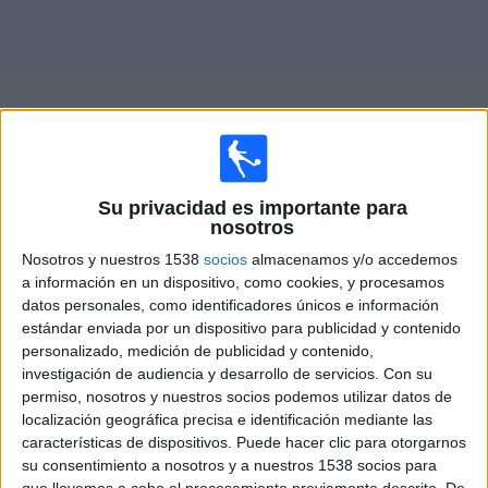
Noticias
Widget
Su privacidad es importante para
Fixture de
Torquay Utd.
en vivo
nosotros
Nosotros y nuestros 1538
socios
almacenamos y/o accedemos
Martes, 18/8/2026
a información en un dispositivo, como cookies, y procesamos
datos personales, como identificadores únicos e información
13:45
National League South
estándar enviada por un dispositivo para publicidad y contenido
Torquay Utd.
personalizado, medición de publicidad y contenido,
investigación de audiencia y desarrollo de servicios.
Con su
Weston-super-Mare AFC
permiso, nosotros y nuestros socios podemos utilizar datos de
DAZN (Ver en directo)
localización geográfica precisa e identificación mediante las
características de dispositivos. Puede hacer clic para otorgarnos
su consentimiento a nosotros y a nuestros 1538 socios para
DATOS ESTADÍSTICOS DEL EQUIPO TORQUAY UTD. EN