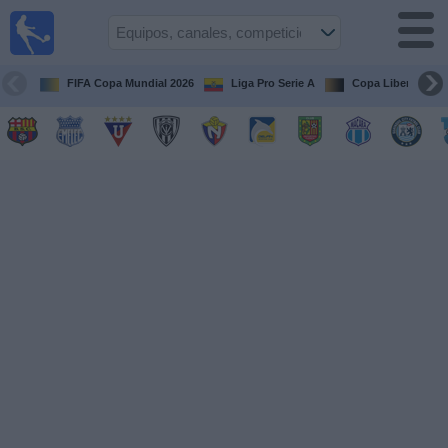
Fútbol
en vivo
Ecuador
FIFA Copa Mundial 2026
Liga Pro Serie A
Copa Libertadore
Guía de
Partidos
Televisados
Fútbol
hoy
Equipos
Competiciones
Canales
Otros
Deportes