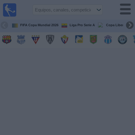
Fútbol
en vivo
Ecuador
FIFA Copa Mundial 2026
Liga Pro Serie A
Copa Libertadore
Guía de
Partidos
Televisados
Fútbol
hoy
Equipos
Competiciones
Canales
Otros
Deportes