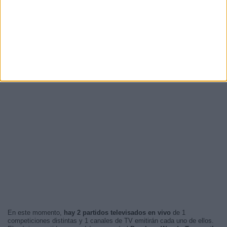
En este momento,
hay 2 partidos televisados en vivo
de 1
competiciones distintas y 1 canales de TV emitirán cada uno de ellos.