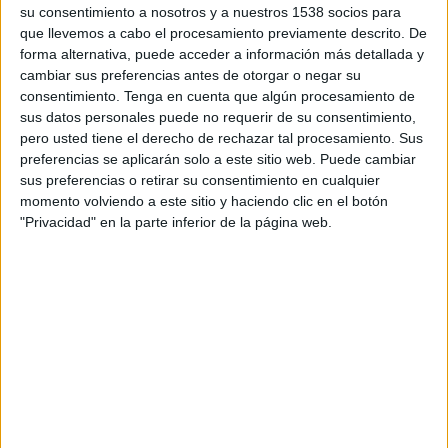
09:00
National League
su consentimiento a nosotros y a nuestros 1538 socios para
que llevemos a cabo el procesamiento previamente descrito. De
Tamworth FC
forma alternativa, puede acceder a información más detallada y
cambiar sus preferencias antes de otorgar o negar su
AFC Fylde
consentimiento.
Tenga en cuenta que algún procesamiento de
DAZN (Ver en directo)
sus datos personales puede no requerir de su consentimiento,
pero usted tiene el derecho de rechazar tal procesamiento. Sus
preferencias se aplicarán solo a este sitio web. Puede cambiar
DATOS ESTADÍSTICOS DEL EQUIPO TAMWORTH FC EN
sus preferencias o retirar su consentimiento en cualquier
TELEVISIÓN EN ECUADOR
momento volviendo a este sitio y haciendo clic en el botón
"Privacidad" en la parte inferior de la página web.
A fecha de hoy
7/8/2026
y desde que esta web recoge los datos
estadísticos de cuándo y dónde se transmiten los partidos de
Fútbol
del
equipo
Tamworth FC
en
Ecuador
, que fue el
1/11/2024
, podemos dar los
siguientes datos:
50
PARTIDOS TELEVISADOS
0 partidos en abierto
0%