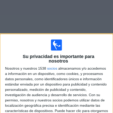
Noticias
Widget
Fixture de
Tamworth FC
en vivo
Su privacidad es importante para
nosotros
Mañana sábado, 8/8/2026
Nosotros y nuestros 1538
socios
almacenamos y/o accedemos
09:00
National League
a información en un dispositivo, como cookies, y procesamos
datos personales, como identificadores únicos e información
Boreham Wood
estándar enviada por un dispositivo para publicidad y contenido
Tamworth FC
personalizado, medición de publicidad y contenido,
investigación de audiencia y desarrollo de servicios.
Con su
DAZN (Ver en directo)
permiso, nosotros y nuestros socios podemos utilizar datos de
localización geográfica precisa e identificación mediante las
Sábado, 15/8/2026
características de dispositivos. Puede hacer clic para otorgarnos