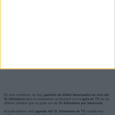
En este momento, no hay
partidos de fútbol televisados en vivo del
St Johnstone
pero te mostramos un historial con la
guía en TV
de los
últimos partidos que se pudo ver del
St Johnstone por televisión
.
Actualizaremos está
agenda del St Johnstone en TV
cuando nos