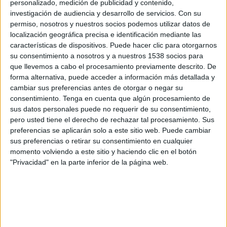
personalizado, medición de publicidad y contenido,
Celtic FC
investigación de audiencia y desarrollo de servicios.
Con su
Disney+ Premium
permiso, nosotros y nuestros socios podemos utilizar datos de
localización geográfica precisa e identificación mediante las
Domingo, 23/2/2025
características de dispositivos. Puede hacer clic para otorgarnos
su consentimiento a nosotros y a nuestros 1538 socios para
06:00
Scottish Premiership
que llevemos a cabo el procesamiento previamente descrito. De
forma alternativa, puede acceder a información más detallada y
St Johnstone
cambiar sus preferencias antes de otorgar o negar su
Hearts
consentimiento.
Tenga en cuenta que algún procesamiento de
Disney+ Premium
sus datos personales puede no requerir de su consentimiento,
pero usted tiene el derecho de rechazar tal procesamiento. Sus
preferencias se aplicarán solo a este sitio web. Puede cambiar
Domingo, 1/12/2024
sus preferencias o retirar su consentimiento en cualquier
06:00
Scottish Premiership
momento volviendo a este sitio y haciendo clic en el botón
"Privacidad" en la parte inferior de la página web.
St Johnstone
Rangers FC
Disney+ Premium
Más días