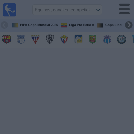
Fútbol
en vivo
Ecuador
FIFA Copa Mundial 2026
Liga Pro Serie A
Copa Libertadore
Guía de
Partidos
Televisados
Fútbol
hoy
Equipos
Competiciones
Canales
Otros
Deportes