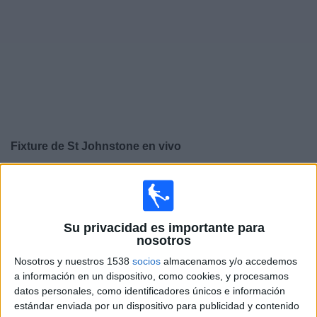
Noticias
Widget
Fixture de
St Johnstone
en vivo
×
St Johnstone:
En este momento no hay ningún partido
televisado. Puedes consultar el historial de partidos en
TV emitidos anteriormente.
Su privacidad es importante para
nosotros
Domingo, 6/4/2025
Nosotros y nuestros 1538
socios
almacenamos y/o accedemos
a información en un dispositivo, como cookies, y procesamos
06:00
Scottish Premiership
datos personales, como identificadores únicos e información
St Johnstone
estándar enviada por un dispositivo para publicidad y contenido