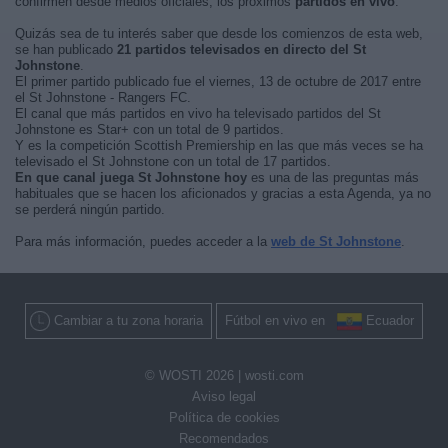
confirmen desde medios oficiales, los próximos
partidos en vivo
.
Quizás sea de tu interés saber que desde los comienzos de esta web,
se han publicado
21 partidos televisados en directo del St
Johnstone
.
El primer partido publicado fue el viernes, 13 de octubre de 2017 entre
el St Johnstone - Rangers FC.
El canal que más partidos en vivo ha televisado partidos del St
Johnstone es Star+ con un total de 9 partidos.
Y es la competición Scottish Premiership en las que más veces se ha
televisado el St Johnstone con un total de 17 partidos.
En que canal juega St Johnstone hoy
es una de las preguntas más
habituales que se hacen los aficionados y gracias a esta Agenda, ya no
se perderá ningún partido.
Para más información, puedes acceder a la
web de St Johnstone
.
Cambiar a tu zona horaria
Fútbol en vivo en
Ecuador
© WOSTI 2026 |
wosti.com
Aviso legal
Política de cookies
Recomendados