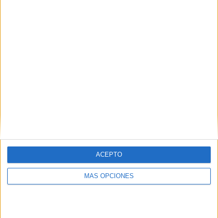
RANKING POR EQUIPOS
Rangers FC
9 (42,86%)
Celtic FC
6 (28,57%)
Inverness
2 (9,52%)
Livingston
1 (4,76%)
Hibernian
1 (4,76%)
Ver ranking completo
RANKING POR COMPETICIONES
Scottish Premiership
17 (80,95%)
Scottish League Cup
3 (14,29%)
ACEPTO
Scottish FA Cup
1 (4,76%)
Ver ranking completo
MÁS OPCIONES
Nº DE PARTIDOS POR DÍA DE LA SEMANA