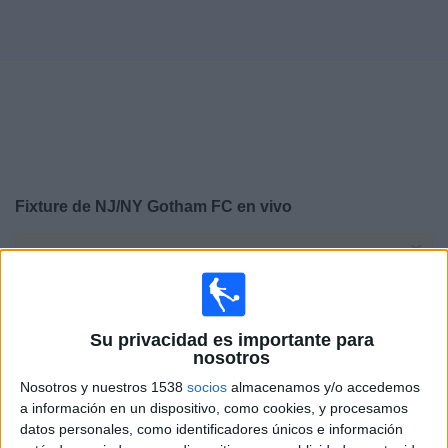
Noticias
Widget
Fixture de
NJ/NY Gotham FC
en vivo
×
NJ/NY Gotham FC:
En este momento no hay ningún
partido televisado. Puedes consultar el historial de
partidos en TV emitidos anteriormente.
Su privacidad es importante para
nosotros
Sábado, 18/7/2026
Nosotros y nuestros 1538
socios
almacenamos y/o accedemos
11:00
NWSL
a información en un dispositivo, como cookies, y procesamos
datos personales, como identificadores únicos e información
NJ/NY Gotham FC