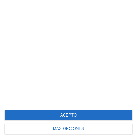
49,4%
TOTAL
MÁXIMO
TOTAL
4
9
23
COMPETICIONES
VS OL Reign
RIVALES
RANKING POR EQUIPOS
OL Reign
9 (10,84%)
Orlando Pride
9 (10,84%)
Portland Thorns
9 (10,84%)
Houston Dash
8 (9,64%)
North Carolina Courage
7 (8,43%)
Ver ranking completo
RANKING POR COMPETICIONES
ACEPTO
NWSL
65 (78,31%)
CONCACAF Women's Champions Cup
11 (13,25%)
MÁS OPCIONES
NWSL Challenge Cup
5 (6,02%)