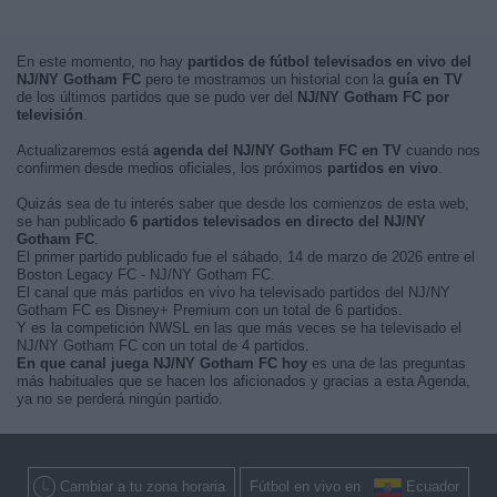
En este momento, no hay
partidos de fútbol televisados en vivo del
NJ/NY Gotham FC
pero te mostramos un historial con la
guía en TV
de los últimos partidos que se pudo ver del
NJ/NY Gotham FC por
televisión
.
Actualizaremos está
agenda del NJ/NY Gotham FC en TV
cuando nos
confirmen desde medios oficiales, los próximos
partidos en vivo
.
Quizás sea de tu interés saber que desde los comienzos de esta web,
se han publicado
6 partidos televisados en directo del NJ/NY
Gotham FC
.
El primer partido publicado fue el sábado, 14 de marzo de 2026 entre el
Boston Legacy FC - NJ/NY Gotham FC.
El canal que más partidos en vivo ha televisado partidos del NJ/NY
Gotham FC es Disney+ Premium con un total de 6 partidos.
Y es la competición NWSL en las que más veces se ha televisado el
NJ/NY Gotham FC con un total de 4 partidos.
En que canal juega NJ/NY Gotham FC hoy
es una de las preguntas
más habituales que se hacen los aficionados y gracias a esta Agenda,
ya no se perderá ningún partido.
Cambiar a tu zona horaria
Fútbol en vivo en
Ecuador