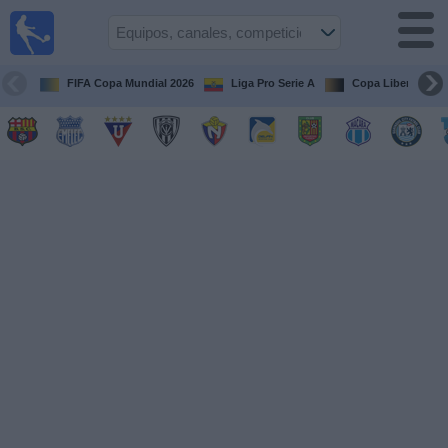
Fútbol
en vivo
Ecuador
FIFA Copa Mundial 2026
Liga Pro Serie A
Copa Libertadore
Guía de
Partidos
Televisados
Fútbol
hoy
Equipos
Competiciones
Canales
Otros
Deportes