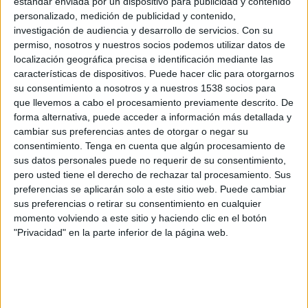
estándar enviada por un dispositivo para publicidad y contenido
OL Reign
personalizado, medición de publicidad y contenido,
Disney+ Premium
investigación de audiencia y desarrollo de servicios.
Con su
permiso, nosotros y nuestros socios podemos utilizar datos de
localización geográfica precisa e identificación mediante las
Miércoles, 15/7/2026
características de dispositivos. Puede hacer clic para otorgarnos
19:00
NWSL
su consentimiento a nosotros y a nuestros 1538 socios para
que llevemos a cabo el procesamiento previamente descrito. De
forma alternativa, puede acceder a información más detallada y
NJ/NY Gotham FC
cambiar sus preferencias antes de otorgar o negar su
Washington Spirit
consentimiento.
Tenga en cuenta que algún procesamiento de
Disney+ Premium
sus datos personales puede no requerir de su consentimiento,
pero usted tiene el derecho de rechazar tal procesamiento. Sus
preferencias se aplicarán solo a este sitio web. Puede cambiar
Domingo, 31/5/2026
sus preferencias o retirar su consentimiento en cualquier
14:00
NWSL
momento volviendo a este sitio y haciendo clic en el botón
"Privacidad" en la parte inferior de la página web.
NJ/NY Gotham FC
Houston Dash
Disney+ Premium