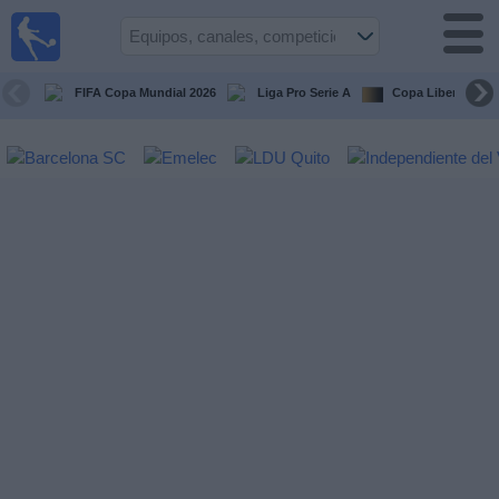
Fútbol
en vivo
Ecuador
FIFA Copa Mundial 2026
Liga Pro Serie A
Copa Libertadore
Guía de
Partidos
Televisados
Fútbol
hoy
Equipos
Competiciones
Canales
Otros
Deportes