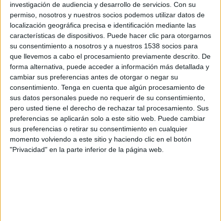
Ratchaburi FC
investigación de audiencia y desarrollo de servicios.
Con su
permiso, nosotros y nuestros socios podemos utilizar datos de
Disney+ Premium
localización geográfica precisa e identificación mediante las
características de dispositivos. Puede hacer clic para otorgarnos
Jueves, 1/7/2021
su consentimiento a nosotros y a nuestros 1538 socios para
que llevemos a cabo el procesamiento previamente descrito. De
09:00
AFC Champions League Elite
forma alternativa, puede acceder a información más detallada y
cambiar sus preferencias antes de otorgar o negar su
Nagoya Grampus
consentimiento.
Tenga en cuenta que algún procesamiento de
Ratchaburi FC
sus datos personales puede no requerir de su consentimiento,
ESPN Play
pero usted tiene el derecho de rechazar tal procesamiento. Sus
preferencias se aplicarán solo a este sitio web. Puede cambiar
Lunes, 28/6/2021
sus preferencias o retirar su consentimiento en cualquier
momento volviendo a este sitio y haciendo clic en el botón
05:00
AFC Champions League Elite
"Privacidad" en la parte inferior de la página web.
Ratchaburi FC
Nagoya Grampus
ESPN Play
Más días