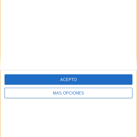
Nagoya Grampus
2 (40%)
Pohang Steelers
1 (20%)
Gamba Osaka
1 (20%)
Johor Darul Takzim
1 (20%)
Ver ranking completo
RANKING POR COMPETICIONES
AFC Champions League Elite
4 (80%)
AFC Champions League Two
1 (20%)
ACEPTO
Ver ranking completo
MÁS OPCIONES
Nº DE PARTIDOS POR DÍA DE LA SEMANA
LUNES
MARTES
MIÉRCOLES
JUEVES
VIERNES
1
1
-
2
1
20%
20%
- %
40%
20%