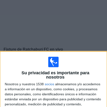
Noticias
Widget
Fixture de
Ratchaburi FC
en vivo
×
Ratchaburi FC:
En este momento no hay ningún
partido televisado. Puedes consultar el historial de
partidos en TV emitidos anteriormente.
Su privacidad es importante para
nosotros
Nosotros y nuestros 1538
socios
almacenamos y/o accedemos
Jueves, 11/12/2025
a información en un dispositivo, como cookies, y procesamos
04:00
AFC Champions League Two
datos personales, como identificadores únicos e información
estándar enviada por un dispositivo para publicidad y contenido
Gamba Osaka
personalizado, medición de publicidad y contenido,