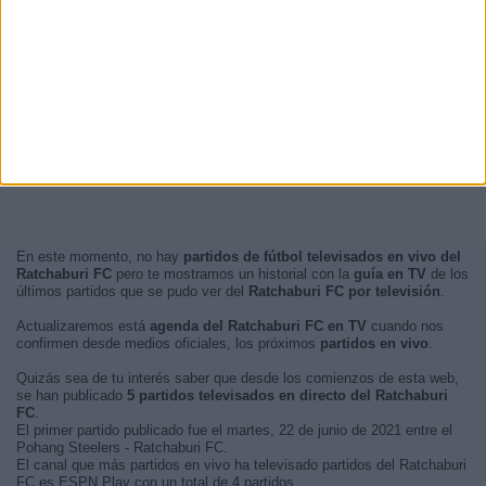
En este momento, no hay
partidos de fútbol televisados en vivo del
Ratchaburi FC
pero te mostramos un historial con la
guía en TV
de los
últimos partidos que se pudo ver del
Ratchaburi FC por televisión
.
Actualizaremos está
agenda del Ratchaburi FC en TV
cuando nos
confirmen desde medios oficiales, los próximos
partidos en vivo
.
Quizás sea de tu interés saber que desde los comienzos de esta web,
se han publicado
5 partidos televisados en directo del Ratchaburi
FC
.
El primer partido publicado fue el martes, 22 de junio de 2021 entre el
Pohang Steelers - Ratchaburi FC.
El canal que más partidos en vivo ha televisado partidos del Ratchaburi
FC es ESPN Play con un total de 4 partidos.